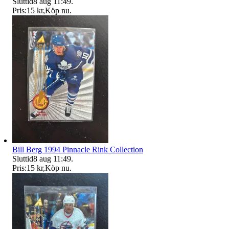
Sluttid
8 aug 11:49
.
Pris:
15 kr
,
Köp nu
.
Bill Berg 1994 Pinnacle Rink Collection
Sluttid
8 aug 11:49
.
Pris:
15 kr
,
Köp nu
.