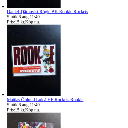
Daniel Tjärnqvist Rögle BK Rookie Rockets
Sluttid
8 aug 11:49
.
Pris:
15 kr
,
Köp nu
.
Mattias Öhlund Luleå HF Rockets Rookie
Sluttid
8 aug 11:49
.
Pris:
15 kr
,
Köp nu
.