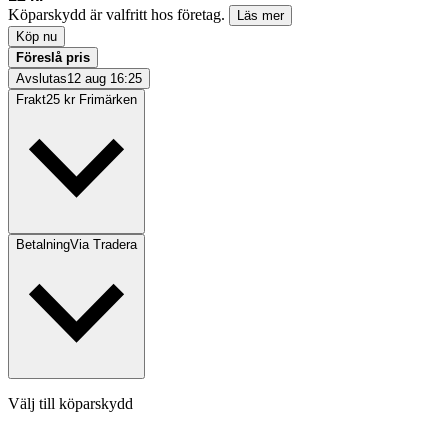
Köparskydd är valfritt hos företag.
Läs mer
Köp nu
Föreslå pris
Avslutas
12 aug 16:25
Frakt
25 kr Frimärken
Betalning
Via Tradera
Välj till köparskydd