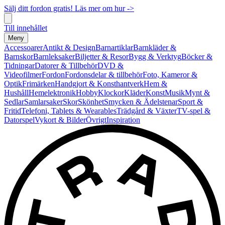
Sälj ditt fordon gratis! Läs mer om hur ->
Till innehållet
Meny
Accessoarer
Antikt & Design
Barnartiklar
Barnkläder &
Barnskor
Barnleksaker
Biljetter & Resor
Bygg & Verktyg
Böcker &
Tidningar
Datorer & Tillbehör
DVD &
Videofilmer
Fordon
Fordonsdelar & tillbehör
Foto, Kameror &
Optik
Frimärken
Handgjort & Konsthantverk
Hem &
Hushåll
Hemelektronik
Hobby
Klockor
Kläder
Konst
Musik
Mynt &
Sedlar
Samlarsaker
Skor
Skönhet
Smycken & Ädelstenar
Sport &
Fritid
Telefoni, Tablets & Wearables
Trädgård & Växter
TV-spel &
Datorspel
Vykort & Bilder
Övrigt
Inspiration