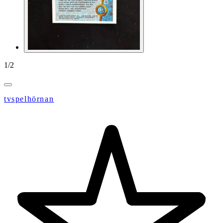
1
/
2
tvspelhörnan