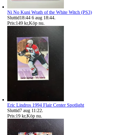
Ni No Kuni Wrath of the White Witch (PS3)
Sluttid
18:44
6 aug 18:44
.
Pris:
149 kr
,
Köp nu
.
Eric Lindros 1994 Flair Center Spotlight
Sluttid
7 aug 11:22
.
Pris:
19 kr
,
Köp nu
.