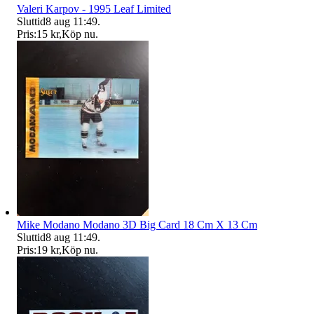
Valeri Karpov - 1995 Leaf Limited
Sluttid
8 aug 11:49
.
Pris:
15 kr
,
Köp nu
.
Mike Modano Modano 3D Big Card 18 Cm X 13 Cm
Sluttid
8 aug 11:49
.
Pris:
19 kr
,
Köp nu
.