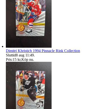
Dimitri Khristich 1994 Pinnacle Rink Collection
Sluttid
8 aug 11:49
.
Pris:
15 kr
,
Köp nu
.