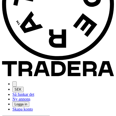
SEK
Så funkar det
Ny annons
Logga in
Skapa konto