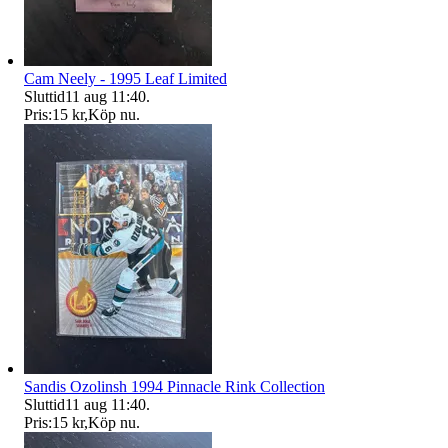
Cam Neely - 1995 Leaf Limited
Sluttid
11 aug 11:40
.
Pris:
15 kr
,
Köp nu
.
Sandis Ozolinsh 1994 Pinnacle Rink Collection
Sluttid
11 aug 11:40
.
Pris:
15 kr
,
Köp nu
.