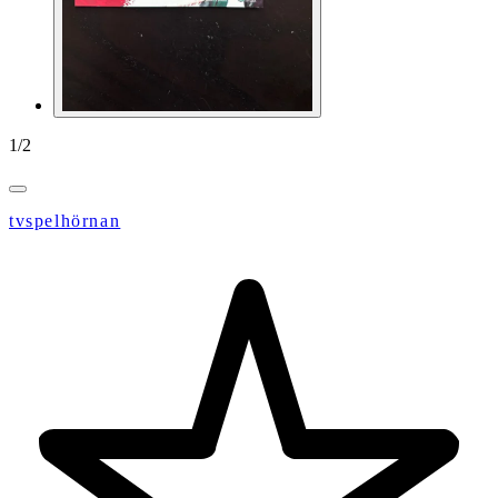
1
/
2
tvspelhörnan