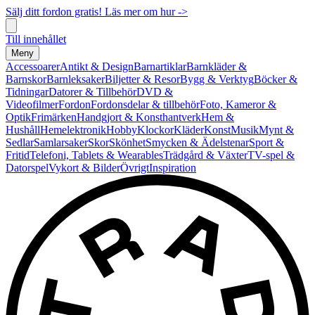
Sälj ditt fordon gratis! Läs mer om hur ->
Till innehållet
Meny
Accessoarer
Antikt & Design
Barnartiklar
Barnkläder &
Barnskor
Barnleksaker
Biljetter & Resor
Bygg & Verktyg
Böcker &
Tidningar
Datorer & Tillbehör
DVD &
Videofilmer
Fordon
Fordonsdelar & tillbehör
Foto, Kameror &
Optik
Frimärken
Handgjort & Konsthantverk
Hem &
Hushåll
Hemelektronik
Hobby
Klockor
Kläder
Konst
Musik
Mynt &
Sedlar
Samlarsaker
Skor
Skönhet
Smycken & Ädelstenar
Sport &
Fritid
Telefoni, Tablets & Wearables
Trädgård & Växter
TV-spel &
Datorspel
Vykort & Bilder
Övrigt
Inspiration