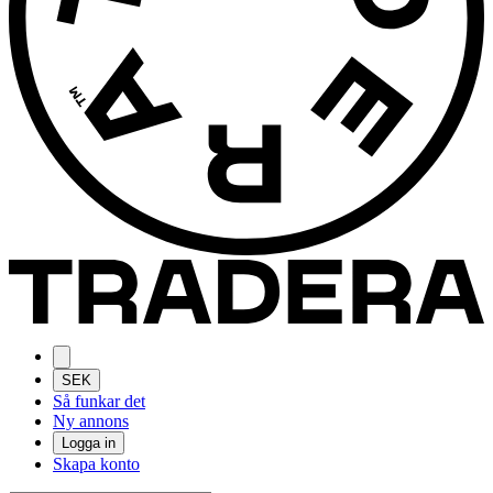
SEK
Så funkar det
Ny annons
Logga in
Skapa konto