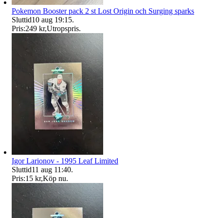
Pokemon Booster pack 2 st Lost Origin och Surging sparks
Sluttid
10 aug 19:15
.
Pris:
249 kr
,
Utropspris
.
Igor Larionov - 1995 Leaf Limited
Sluttid
11 aug 11:40
.
Pris:
15 kr
,
Köp nu
.