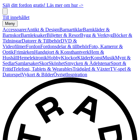
Sälj ditt fordon gratis! Läs mer om hur ->
Till innehållet
Meny
Accessoarer
Antikt & Design
Barnartiklar
Barnkläder &
Barnskor
Barnleksaker
Biljetter & Resor
Bygg & Verktyg
Böcker &
Tidningar
Datorer & Tillbehör
DVD &
Videofilmer
Fordon
Fordonsdelar & tillbehör
Foto, Kameror &
Optik
Frimärken
Handgjort & Konsthantverk
Hem &
Hushåll
Hemelektronik
Hobby
Klockor
Kläder
Konst
Musik
Mynt &
Sedlar
Samlarsaker
Skor
Skönhet
Smycken & Ädelstenar
Sport &
Fritid
Telefoni, Tablets & Wearables
Trädgård & Växter
TV-spel &
Datorspel
Vykort & Bilder
Övrigt
Inspiration