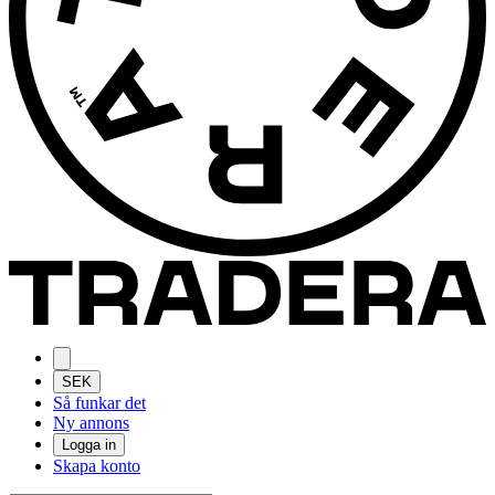
SEK
Så funkar det
Ny annons
Logga in
Skapa konto