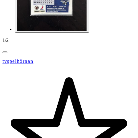
1
/
2
tvspelhörnan