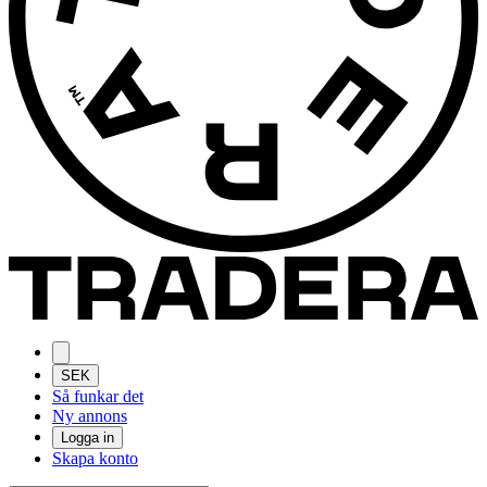
SEK
Så funkar det
Ny annons
Logga in
Skapa konto