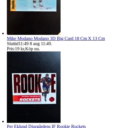
Mike Modano Modano 3D Big Card 18 Cm X 13 Cm
Sluttid
11:49
8 aug 11:49
.
Pris:
19 kr
,
Köp nu
.
Per Eklund Djurgårdens IF Rookie Rockets