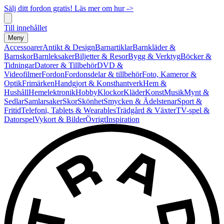
Sälj ditt fordon gratis! Läs mer om hur ->
Till innehållet
Meny
Accessoarer
Antikt & Design
Barnartiklar
Barnkläder &
Barnskor
Barnleksaker
Biljetter & Resor
Bygg & Verktyg
Böcker &
Tidningar
Datorer & Tillbehör
DVD &
Videofilmer
Fordon
Fordonsdelar & tillbehör
Foto, Kameror &
Optik
Frimärken
Handgjort & Konsthantverk
Hem &
Hushåll
Hemelektronik
Hobby
Klockor
Kläder
Konst
Musik
Mynt &
Sedlar
Samlarsaker
Skor
Skönhet
Smycken & Ädelstenar
Sport &
Fritid
Telefoni, Tablets & Wearables
Trädgård & Växter
TV-spel &
Datorspel
Vykort & Bilder
Övrigt
Inspiration