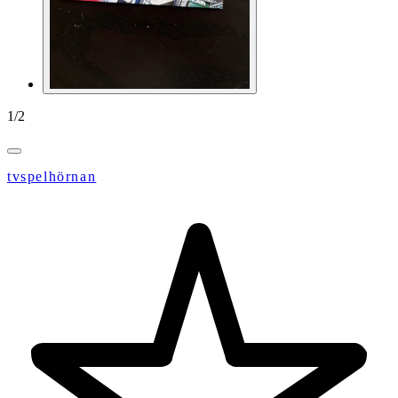
1
/
2
tvspelhörnan