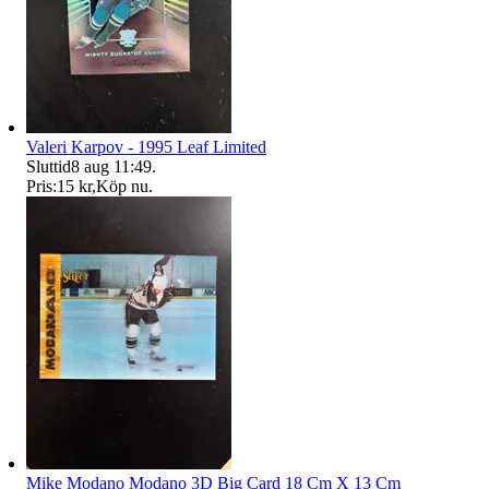
Valeri Karpov - 1995 Leaf Limited
Sluttid
8 aug 11:49
.
Pris:
15 kr
,
Köp nu
.
Mike Modano Modano 3D Big Card 18 Cm X 13 Cm