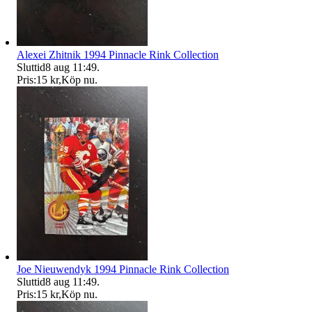
Alexei Zhitnik 1994 Pinnacle Rink Collection
Sluttid
8 aug 11:49
.
Pris:
15 kr
,
Köp nu
.
Joe Nieuwendyk 1994 Pinnacle Rink Collection
Sluttid
8 aug 11:49
.
Pris:
15 kr
,
Köp nu
.