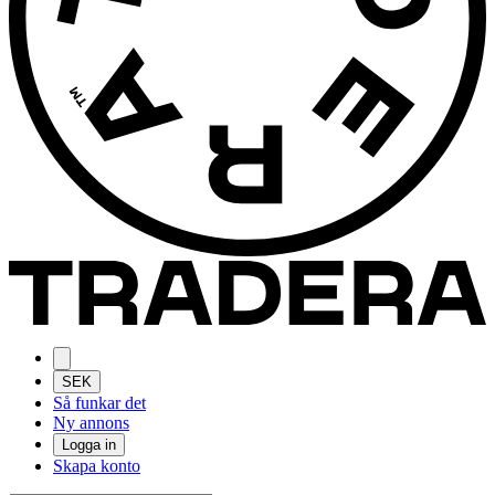
SEK
Så funkar det
Ny annons
Logga in
Skapa konto