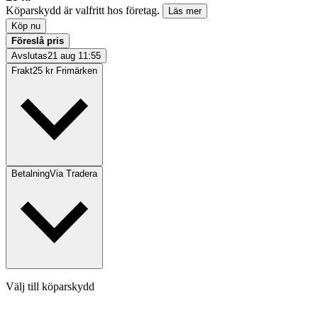
Köparskydd är valfritt hos företag.
Läs mer
Köp nu
Föreslå pris
Avslutas
21 aug 11:55
Frakt
25 kr Frimärken
Betalning
Via Tradera
Välj till köparskydd