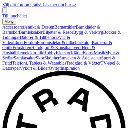
Sälj ditt fordon gratis! Läs mer om hur ->
Till innehållet
Meny
Accessoarer
Antikt & Design
Barnartiklar
Barnkläder &
Barnskor
Barnleksaker
Biljetter & Resor
Bygg & Verktyg
Böcker &
Tidningar
Datorer & Tillbehör
DVD &
Videofilmer
Fordon
Fordonsdelar & tillbehör
Foto, Kameror &
Optik
Frimärken
Handgjort & Konsthantverk
Hem &
Hushåll
Hemelektronik
Hobby
Klockor
Kläder
Konst
Musik
Mynt &
Sedlar
Samlarsaker
Skor
Skönhet
Smycken & Ädelstenar
Sport &
Fritid
Telefoni, Tablets & Wearables
Trädgård & Växter
TV-spel &
Datorspel
Vykort & Bilder
Övrigt
Inspiration