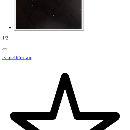
1
/
2
tvspelhörnan