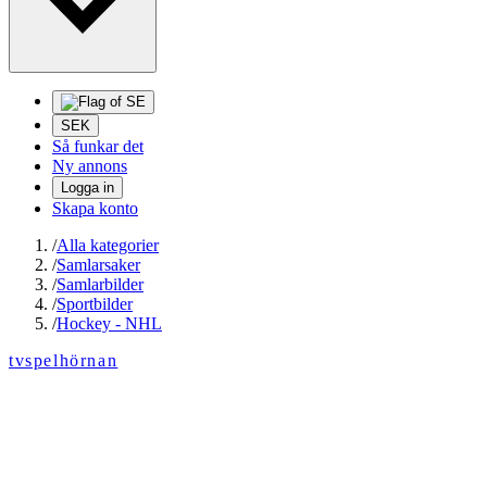
SEK
Så funkar det
Ny annons
Logga in
Skapa konto
/
Alla kategorier
/
Samlarsaker
/
Samlarbilder
/
Sportbilder
/
Hockey - NHL
tvspelhörnan