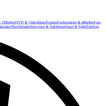
 Tillbehör
DVD & Videofilmer
Fordon
Fordonsdelar & tillbehör
Foto,
arsaker
Skor
Skönhet
Smycken & Ädelstenar
Sport & Fritid
Telefoni,