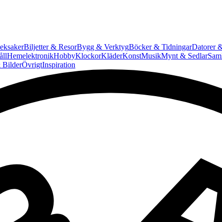
eksaker
Biljetter & Resor
Bygg & Verktyg
Böcker & Tidningar
Datorer &
ll
Hemelektronik
Hobby
Klockor
Kläder
Konst
Musik
Mynt & Sedlar
Saml
 Bilder
Övrigt
Inspiration