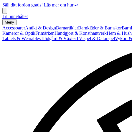
Sälj ditt fordon gratis! Läs mer om hur ->
Till innehållet
Meny
Accessoarer
Antikt & Design
Barnartiklar
Barnkläder & Barnskor
Barnl
Kameror & Optik
Frimärken
Handgjort & Konsthantverk
Hem & Hushå
Tablets & Wearables
Trädgård & Växter
TV-spel & Datorspel
Vykort &