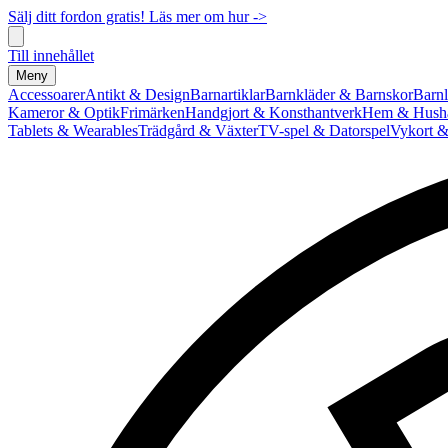
Sälj ditt fordon gratis! Läs mer om hur ->
Till innehållet
Meny
Accessoarer
Antikt & Design
Barnartiklar
Barnkläder & Barnskor
Barnl
Kameror & Optik
Frimärken
Handgjort & Konsthantverk
Hem & Hushå
Tablets & Wearables
Trädgård & Växter
TV-spel & Datorspel
Vykort &