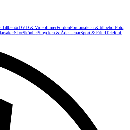
 Tillbehör
DVD & Videofilmer
Fordon
Fordonsdelar & tillbehör
Foto,
arsaker
Skor
Skönhet
Smycken & Ädelstenar
Sport & Fritid
Telefoni,