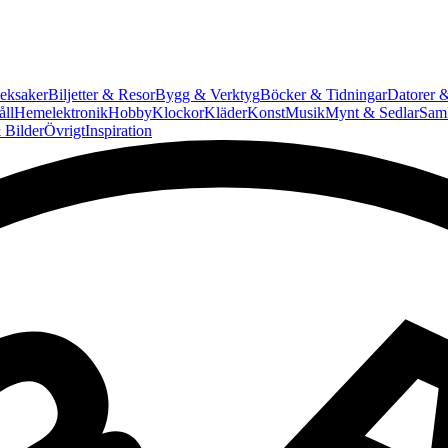
eksaker
Biljetter & Resor
Bygg & Verktyg
Böcker & Tidningar
Datorer &
ll
Hemelektronik
Hobby
Klockor
Kläder
Konst
Musik
Mynt & Sedlar
Saml
 Bilder
Övrigt
Inspiration