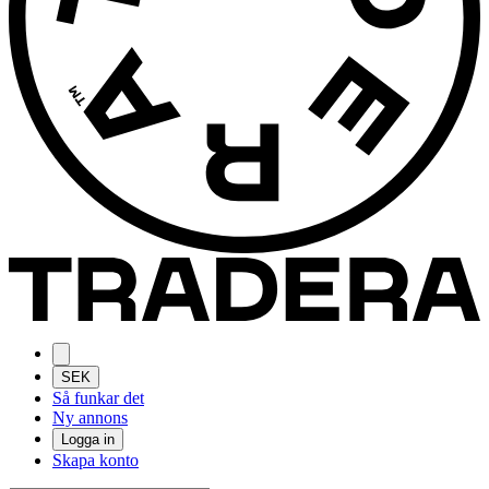
SEK
Så funkar det
Ny annons
Logga in
Skapa konto