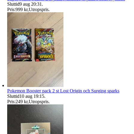
Sluttid
9 aug 20:31
.
Pris:
999 kr
,
Utropspris
.
Pokemon Booster pack 2 st Lost Origin och Surging sparks
Sluttid
10 aug 19:15
.
Pris:
249 kr
,
Utropspris
.