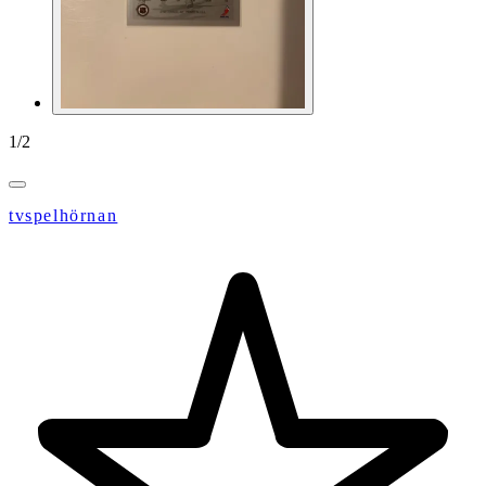
1
/
2
tvspelhörnan