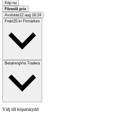
Köp nu
Föreslå pris
Avslutas
12 aug 16:24
Frakt
25 kr Frimärken
Betalning
Via Tradera
Välj till köparskydd