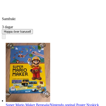
Samfrakt
3 dagar
Hoppa över karusell
Super Mario Maker Bergsala/Nintendo orginal Poster Nyskick