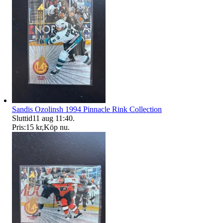
Sandis Ozolinsh 1994 Pinnacle Rink Collection
Sluttid
11 aug 11:40
.
Pris:
15 kr
,
Köp nu
.