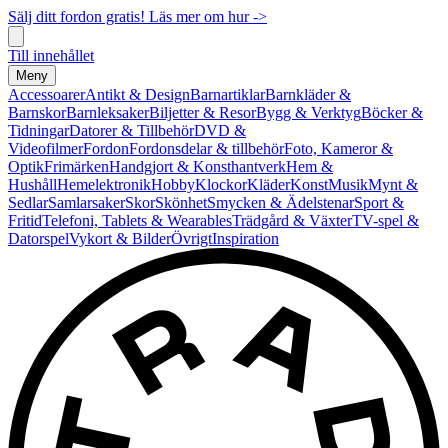
Sälj ditt fordon gratis! Läs mer om hur ->
Till innehållet
Meny
Accessoarer
Antikt & Design
Barnartiklar
Barnkläder &
Barnskor
Barnleksaker
Biljetter & Resor
Bygg & Verktyg
Böcker &
Tidningar
Datorer & Tillbehör
DVD &
Videofilmer
Fordon
Fordonsdelar & tillbehör
Foto, Kameror &
Optik
Frimärken
Handgjort & Konsthantverk
Hem &
Hushåll
Hemelektronik
Hobby
Klockor
Kläder
Konst
Musik
Mynt &
Sedlar
Samlarsaker
Skor
Skönhet
Smycken & Ädelstenar
Sport &
Fritid
Telefoni, Tablets & Wearables
Trädgård & Växter
TV-spel &
Datorspel
Vykort & Bilder
Övrigt
Inspiration