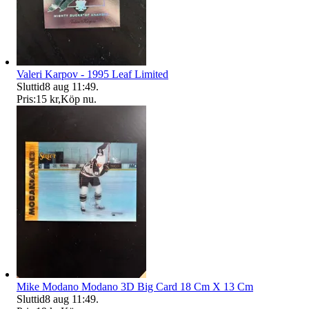
Valeri Karpov - 1995 Leaf Limited
Sluttid
8 aug 11:49
.
Pris:
15 kr
,
Köp nu
.
Mike Modano Modano 3D Big Card 18 Cm X 13 Cm
Sluttid
8 aug 11:49
.