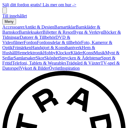
Sälj ditt fordon gratis! Läs mer om hur ->
Till innehållet
Meny
Accessoarer
Antikt & Design
Barnartiklar
Barnkläder &
Barnskor
Barnleksaker
Biljetter & Resor
Bygg & Verktyg
Böcker &
Tidningar
Datorer & Tillbehör
DVD &
Videofilmer
Fordon
Fordonsdelar & tillbehör
Foto, Kameror &
Optik
Frimärken
Handgjort & Konsthantverk
Hem &
Hushåll
Hemelektronik
Hobby
Klockor
Kläder
Konst
Musik
Mynt &
Sedlar
Samlarsaker
Skor
Skönhet
Smycken & Ädelstenar
Sport &
Fritid
Telefoni, Tablets & Wearables
Trädgård & Växter
TV-spel &
Datorspel
Vykort & Bilder
Övrigt
Inspiration