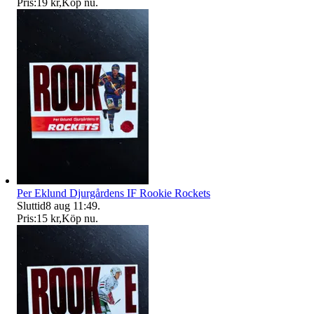
Pris:
19 kr
,
Köp nu
.
Per Eklund Djurgårdens IF Rookie Rockets
Sluttid
8 aug 11:49
.
Pris:
15 kr
,
Köp nu
.