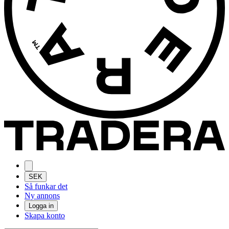
SEK
Så funkar det
Ny annons
Logga in
Skapa konto