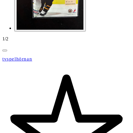
1
/
2
tvspelhörnan