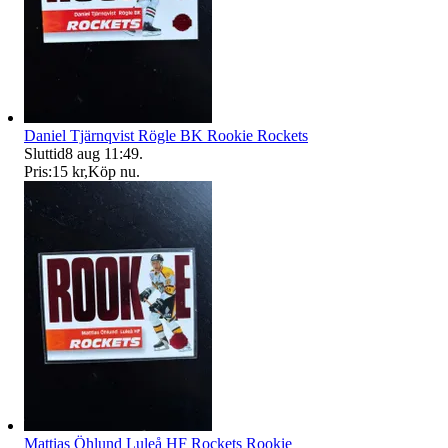
Daniel Tjärnqvist Rögle BK Rookie Rockets
Sluttid
8 aug 11:49
.
Pris:
15 kr
,
Köp nu
.
Mattias Öhlund Luleå HF Rockets Rookie