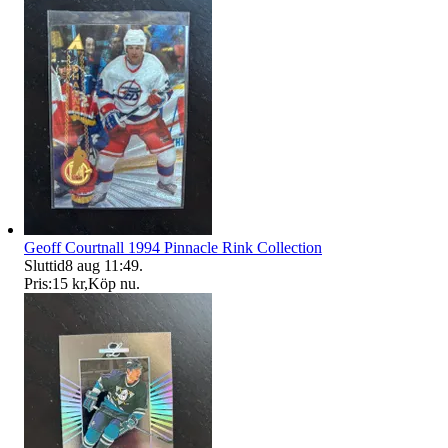
Geoff Courtnall 1994 Pinnacle Rink Collection
Sluttid
8 aug 11:49
.
Pris:
15 kr
,
Köp nu
.