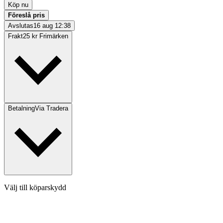
Köp nu
Föreslå pris
Avslutas
16 aug 12:38
Frakt
25 kr Frimärken
Betalning
Via Tradera
Välj till köparskydd