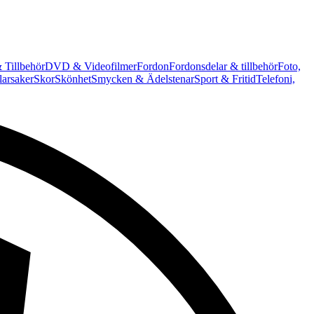
 Tillbehör
DVD & Videofilmer
Fordon
Fordonsdelar & tillbehör
Foto,
arsaker
Skor
Skönhet
Smycken & Ädelstenar
Sport & Fritid
Telefoni,