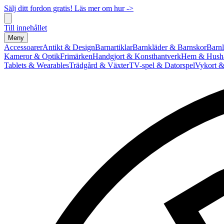
Sälj ditt fordon gratis! Läs mer om hur ->
Till innehållet
Meny
Accessoarer
Antikt & Design
Barnartiklar
Barnkläder & Barnskor
Barnl
Kameror & Optik
Frimärken
Handgjort & Konsthantverk
Hem & Hushå
Tablets & Wearables
Trädgård & Växter
TV-spel & Datorspel
Vykort &