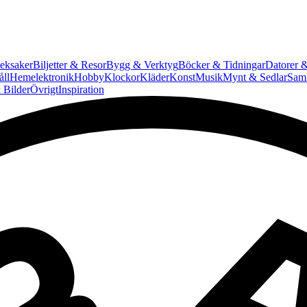
eksaker
Biljetter & Resor
Bygg & Verktyg
Böcker & Tidningar
Datorer &
ll
Hemelektronik
Hobby
Klockor
Kläder
Konst
Musik
Mynt & Sedlar
Saml
 Bilder
Övrigt
Inspiration