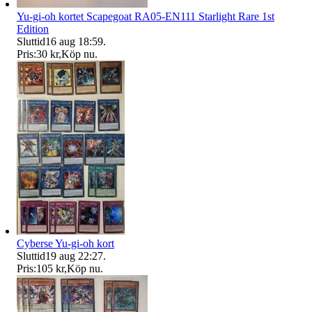
Yu-gi-oh kortet Scapegoat RA05-EN111 Starlight Rare 1st
Edition
Sluttid
16 aug 18:59
.
Pris:
30 kr
,
Köp nu
.
Cyberse Yu-gi-oh kort
Sluttid
19 aug 22:27
.
Pris:
105 kr
,
Köp nu
.