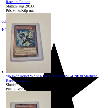
Rare 1st Edition
Sluttid
9 aug 20:33
.
Pris:
30 kr
,
Köp nu
.
Johan665
Kävlinge
,
Sverige
Yu-gi-oh kortet White Rose Dragon MP25-EN038 Starlight
Rare 1st Edition
Sluttid
9 aug 20:33
.
Pris:
30 kr
,
Köp nu
.