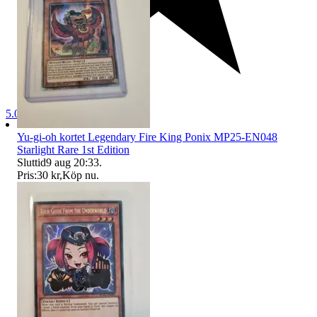
5.0
Yu-gi-oh kortet Legendary Fire King Ponix MP25-EN048
Starlight Rare 1st Edition
Sluttid
9 aug 20:33
.
Pris:
30 kr
,
Köp nu
.