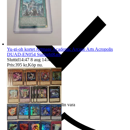
Yu-gi-oh kortet Artmage Academic Arcane Arts Acropolis
DUAD-EN054 StarlightRare
Sluttid
14:47
8 aug 14:47
.
Pris:
395 kr
,
Köp nu
.
Ersättning om du inte får din vara