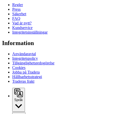
Regler
Press
Säkerhet
FAQ
Vad är nytt?
Kundservice
Integritetsinställningar
Information
Användaravtal
Integritetspolicy
Tillgänglighetsredogörelse
Cookies
Jobba på Tradera
Hållbarhetsstrategi
Traderas frakt
Språk