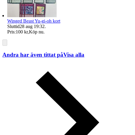
Winged Beast Yu-gi-oh kort
Sluttid
28 aug 19:32
.
Pris:
100 kr
,
Köp nu
.
Andra har även tittat på
Visa alla