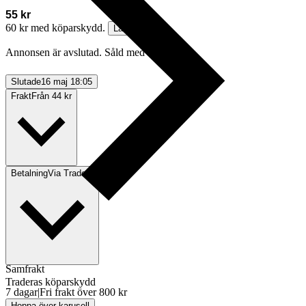
55 kr
60 kr med köparskydd.
Läs mer
Annonsen är avslutad. Såld med Köp nu.
Slutade
16 maj 18:05
Frakt
Från 44 kr
Betalning
Via Tradera
Samfrakt
Traderas köparskydd
7 dagar
|
Fri frakt över 800 kr
Hoppa över karusell