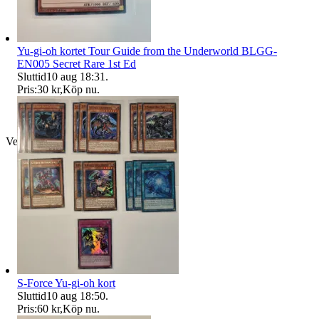
Yu-gi-oh kortet Tour Guide from the Underworld BLGG-
EN005 Secret Rare 1st Ed
Sluttid
10 aug 18:31
.
Pris:
30 kr
,
Köp nu
.
Verifierad
S-Force Yu-gi-oh kort
Sluttid
10 aug 18:50
.
Pris:
60 kr
,
Köp nu
.