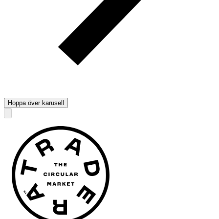
Hoppa över karusell