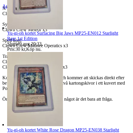
Anmäl
Sälj liknande
XYZ kort:
Clown Crew Fiends x3
Synchro kort:
Clown Crew Meteor x3
Yu-gi-oh kortet Surfacing Big Jaws MP25-EN012 Starlight
Rare 1st Edition
Spell kort:
Sluttid
9 aug 20:33
.
Clown Crew Matinee Operatics x3
Pris:
30 kr
,
Köp nu
.
Trap kort:
Clown Crew New Face x3
Clown Crew Soiree Operations x3
Korten säljes i befintligt skick och kommer att skickas direkt efter
betalning i plastfickorna mellan två kartongskivor i ett kuvert med
Postnord om inget annat önskas.
Önskas fler bilder eller undrar ni något är det bara att fråga.
Yu-gi-oh kortet White Rose Dragon MP25-EN038 Starlight