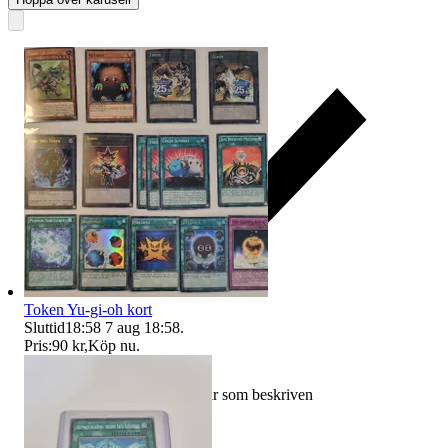
Token Yu-gi-oh kort
Sluttid
18:58
7 aug 18:58
.
Pris:
90 kr
,
Köp nu
.
Ersättning om varan inte är som beskriven