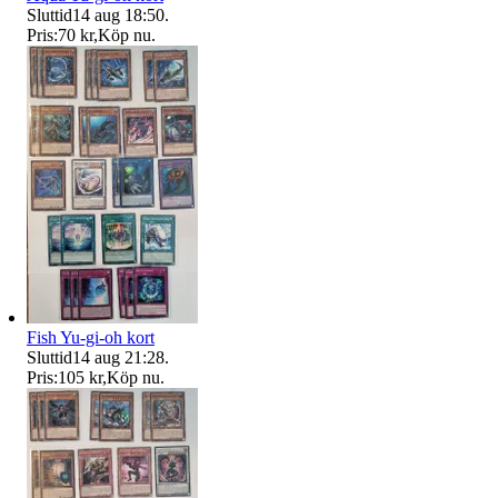
Sluttid
14 aug 18:50
.
Pris:
70 kr
,
Köp nu
.
Fish Yu-gi-oh kort
Sluttid
14 aug 21:28
.
Pris:
105 kr
,
Köp nu
.