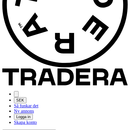
SEK
Så funkar det
Ny annons
Logga in
Skapa konto