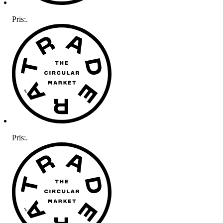
Pris:
.
Pris:
.