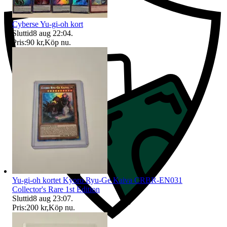
Cyberse Yu-gi-oh kort
Sluttid
8 aug 22:04
.
Pris:
90 kr
,
Köp nu
.
Yu-gi-oh kortet Kyoro Ryu-Ge Kaiva CRBR-EN031
Collector's Rare 1st Edition
Sluttid
8 aug 23:07
.
Pris:
200 kr
,
Köp nu
.