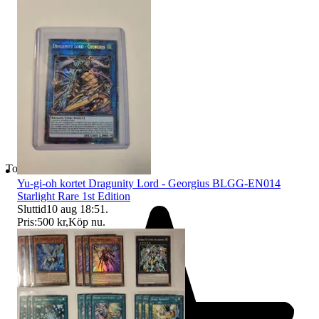
Toppsäljare
Yu-gi-oh kortet Dragunity Lord - Georgius BLGG-EN014
Starlight Rare 1st Edition
Sluttid
10 aug 18:51
.
Pris:
500 kr
,
Köp nu
.