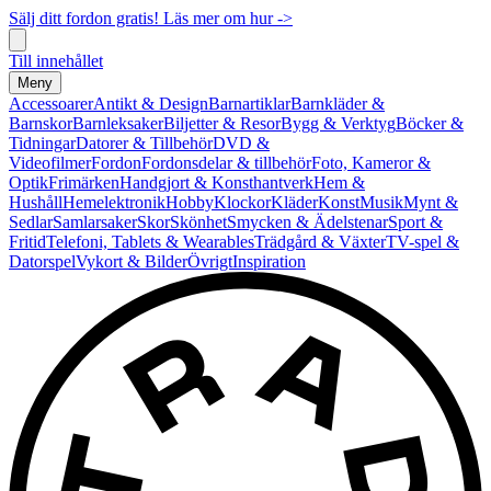
Sälj ditt fordon gratis! Läs mer om hur ->
Till innehållet
Meny
Accessoarer
Antikt & Design
Barnartiklar
Barnkläder &
Barnskor
Barnleksaker
Biljetter & Resor
Bygg & Verktyg
Böcker &
Tidningar
Datorer & Tillbehör
DVD &
Videofilmer
Fordon
Fordonsdelar & tillbehör
Foto, Kameror &
Optik
Frimärken
Handgjort & Konsthantverk
Hem &
Hushåll
Hemelektronik
Hobby
Klockor
Kläder
Konst
Musik
Mynt &
Sedlar
Samlarsaker
Skor
Skönhet
Smycken & Ädelstenar
Sport &
Fritid
Telefoni, Tablets & Wearables
Trädgård & Växter
TV-spel &
Datorspel
Vykort & Bilder
Övrigt
Inspiration