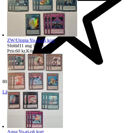
ZW/Utopia Yu-gi-oh kort
Sluttid
11 aug 19:26
.
Pris:
60 kr
,
Köp nu
.
807 omdömen
Läs omdömen
Följ
Aqua Yu-gi-oh kort