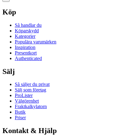
Köp
Så handlar du
Köparskydd
Kategorier
Populära varumärken
Inspiration
Presentkort
Authenticated
Sälj
Så säljer du privat
Sälj som företag
ProLister
Välgörenhet
Fraktkalkylatorn
Butik
Priser
Kontakt & Hjälp