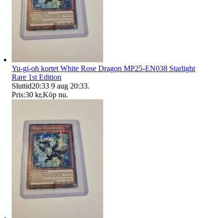
Yu-gi-oh kortet White Rose Dragon MP25-EN038 Starlight
Rare 1st Edition
Sluttid
20:33
9 aug 20:33
.
Pris:
30 kr
,
Köp nu
.