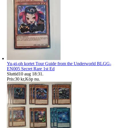
Yu-gi-oh kortet Tour Guide from the Underworld BLGG-
EN005 Secret Rare 1st Ed
Sluttid
10 aug 18:31
.
Pris:
30 kr
,
Köp nu
.