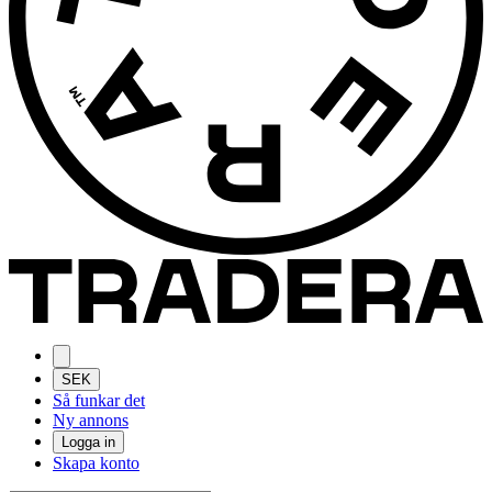
SEK
Så funkar det
Ny annons
Logga in
Skapa konto