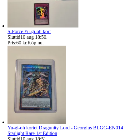
S-Force Yu-gi-oh kort
Sluttid
10 aug 18:50
.
Pris:
60 kr
,
Köp nu
.
Yu-gi-oh kortet Dragunity Lord - Georgius BLGG-EN014
Starlight Rare 1st Edition
Sluttid
10 aug 18:51
.