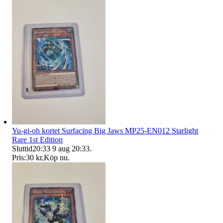
Yu-gi-oh kortet Surfacing Big Jaws MP25-EN012 Starlight
Rare 1st Edition
Sluttid
20:33
9 aug 20:33
.
Pris:
30 kr
,
Köp nu
.