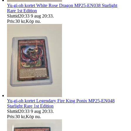
Yu-gi-oh kortet White Rose Dragon MP25-EN038 Starlight
Rare 1st Edition
Sluttid
20:33
9 aug 20:33
.
Pris:
30 kr
,
Köp nu
.
Yu-gi-oh kortet Legendary Fire King Ponix MP25-EN048
Starlight Rare 1st Edition
Sluttid
20:33
9 aug 20:33
.
Pris:
30 kr
,
Köp nu
.