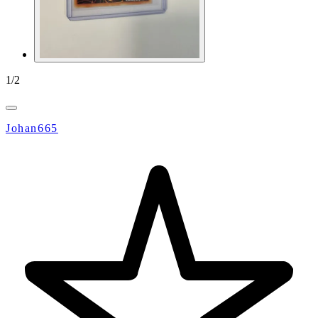
1
/
2
Johan665