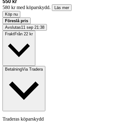
550 kr
580 kr med köparskydd.
Läs mer
Köp nu
Föreslå pris
Avslutas
11 sep 21:38
Frakt
Från 22 kr
Betalning
Via Tradera
Traderas köparskydd