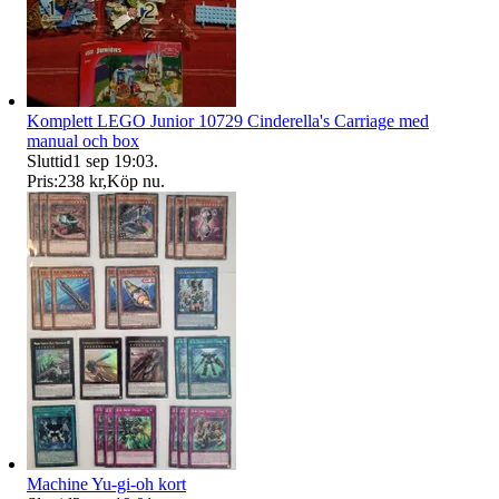
Komplett LEGO Junior 10729 Cinderella's Carriage med
manual och box
Sluttid
1 sep 19:03
.
Pris:
238 kr
,
Köp nu
.
Machine Yu-gi-oh kort