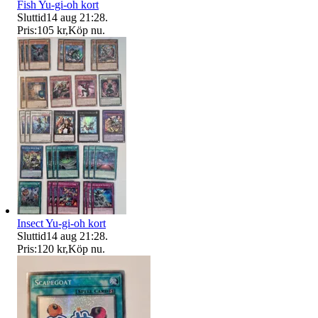
Fish Yu-gi-oh kort
Sluttid
14 aug 21:28
.
Pris:
105 kr
,
Köp nu
.
Insect Yu-gi-oh kort
Sluttid
14 aug 21:28
.
Pris:
120 kr
,
Köp nu
.