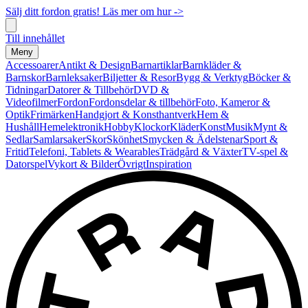
Sälj ditt fordon gratis! Läs mer om hur ->
Till innehållet
Meny
Accessoarer
Antikt & Design
Barnartiklar
Barnkläder &
Barnskor
Barnleksaker
Biljetter & Resor
Bygg & Verktyg
Böcker &
Tidningar
Datorer & Tillbehör
DVD &
Videofilmer
Fordon
Fordonsdelar & tillbehör
Foto, Kameror &
Optik
Frimärken
Handgjort & Konsthantverk
Hem &
Hushåll
Hemelektronik
Hobby
Klockor
Kläder
Konst
Musik
Mynt &
Sedlar
Samlarsaker
Skor
Skönhet
Smycken & Ädelstenar
Sport &
Fritid
Telefoni, Tablets & Wearables
Trädgård & Växter
TV-spel &
Datorspel
Vykort & Bilder
Övrigt
Inspiration