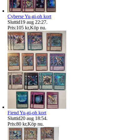
Cyberse Yu-gi-oh kort
Sluttid
19 aug 22:27
.
Pris:
105 kr
,
Köp nu
.
Fiend Yu-gi-oh kort
Sluttid
20 aug 18:54
.
Pris:
80 kr
,
Köp nu
.