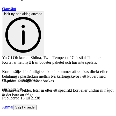
Oanvänt
Helt ny och aldrig använd
Yu Gi Oh kortet: Shiina, Twin Tempest of Celestial Thunder.
Kortet är helt nytt från booster paketet och har inte spelats.
Kortet säljes i befintligt skick och kommer att skickas direkt efter
betalning i plastfickan mellan två kartongskivor i ett kuvert med
Objektnr
740 398 768
Postnord om inget annat önskas.
Visningar
46
Önskas fler bilder, letar ni efter ett specifikt kort eller undrar ni något
är det bara att fråga.
Publicerad
13 jul 21:38
Anmäl
Sälj liknande