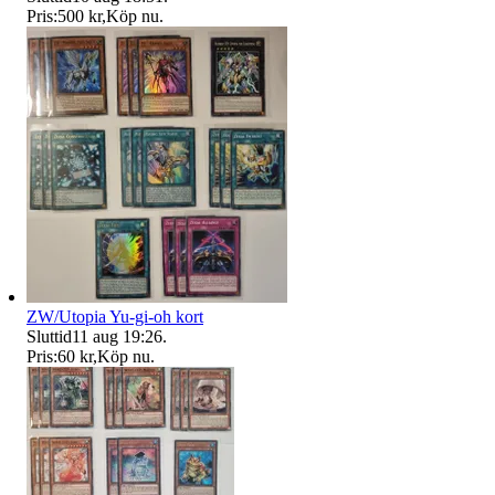
Pris:
500 kr
,
Köp nu
.
ZW/Utopia Yu-gi-oh kort
Sluttid
11 aug 19:26
.
Pris:
60 kr
,
Köp nu
.