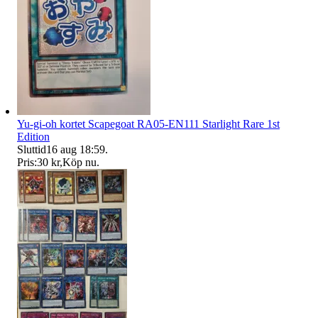
Yu-gi-oh kortet Scapegoat RA05-EN111 Starlight Rare 1st
Edition
Sluttid
16 aug 18:59
.
Pris:
30 kr
,
Köp nu
.