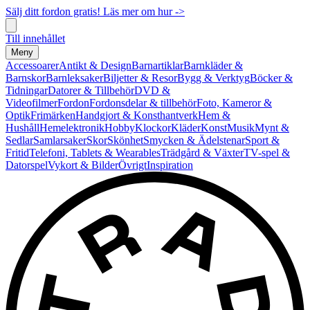
Sälj ditt fordon gratis! Läs mer om hur ->
Till innehållet
Meny
Accessoarer
Antikt & Design
Barnartiklar
Barnkläder &
Barnskor
Barnleksaker
Biljetter & Resor
Bygg & Verktyg
Böcker &
Tidningar
Datorer & Tillbehör
DVD &
Videofilmer
Fordon
Fordonsdelar & tillbehör
Foto, Kameror &
Optik
Frimärken
Handgjort & Konsthantverk
Hem &
Hushåll
Hemelektronik
Hobby
Klockor
Kläder
Konst
Musik
Mynt &
Sedlar
Samlarsaker
Skor
Skönhet
Smycken & Ädelstenar
Sport &
Fritid
Telefoni, Tablets & Wearables
Trädgård & Växter
TV-spel &
Datorspel
Vykort & Bilder
Övrigt
Inspiration