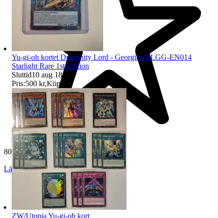
Yu-gi-oh kortet Dragunity Lord - Georgius BLGG-EN014
Starlight Rare 1st Edition
Sluttid
10 aug 18:51
.
Pris:
500 kr
,
Köp nu
.
807 omdömen
Läs omdömen
Följ
ZW/Utopia Yu-gi-oh kort