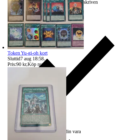
Ersättning om varan inte är som beskriven
Token Yu-gi-oh kort
Sluttid
7 aug 18:58
.
Pris:
90 kr
,
Köp nu
.
Ersättning om du inte får din vara