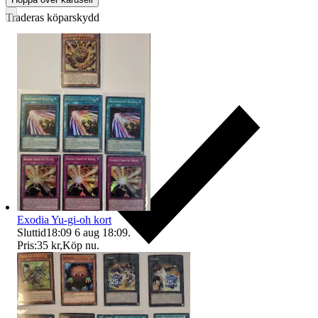
Traderas köparskydd
Exodia Yu-gi-oh kort
Sluttid
18:09
6 aug 18:09
.
Pris:
35 kr
,
Köp nu
.