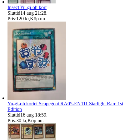
Insect Yu-gi-oh kort
Sluttid
14 aug 21:28
.
Pris:
120 kr
,
Köp nu
.
Yu-gi-oh kortet Scapegoat RA05-EN111 Starlight Rare 1st
Edition
Sluttid
16 aug 18:59
.
Pris:
30 kr
,
Köp nu
.