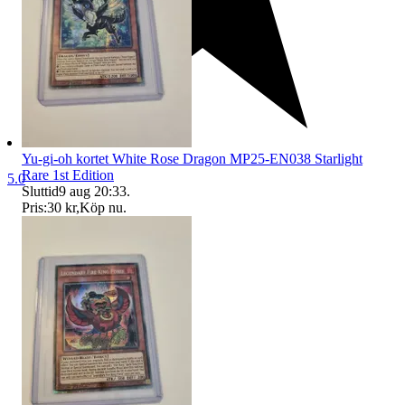
Yu-gi-oh kortet White Rose Dragon MP25-EN038 Starlight
Rare 1st Edition
5.0
Sluttid
9 aug 20:33
.
Pris:
30 kr
,
Köp nu
.