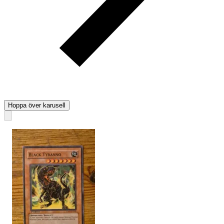
Hoppa över karusell