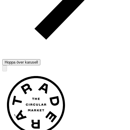
Hoppa över karusell