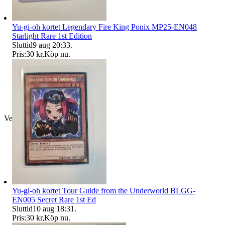
Yu-gi-oh kortet Legendary Fire King Ponix MP25-EN048
Starlight Rare 1st Edition
Sluttid
9 aug 20:33
.
Pris:
30 kr
,
Köp nu
.
Verifierad
Yu-gi-oh kortet Tour Guide from the Underworld BLGG-
EN005 Secret Rare 1st Ed
Sluttid
10 aug 18:31
.
Pris:
30 kr
,
Köp nu
.