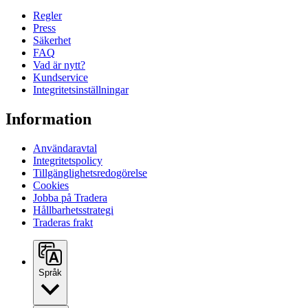
Regler
Press
Säkerhet
FAQ
Vad är nytt?
Kundservice
Integritetsinställningar
Information
Användaravtal
Integritetspolicy
Tillgänglighetsredogörelse
Cookies
Jobba på Tradera
Hållbarhetsstrategi
Traderas frakt
Språk