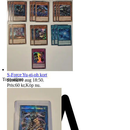
S-Force Yu-gi-oh kort
Toppsäljare
Sluttid
10 aug 18:50
.
Pris:
60 kr
,
Köp nu
.