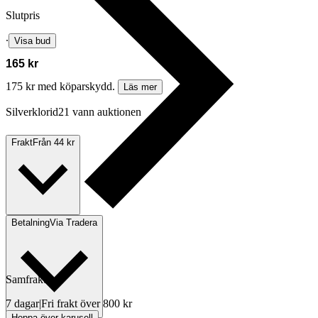
Slutpris
∙
Visa bud
165 kr
175 kr med köparskydd.
Läs mer
Silverklorid21 vann auktionen
Frakt
Från 44 kr
Betalning
Via Tradera
Samfrakt
7 dagar
|
Fri frakt över 800 kr
Hoppa över karusell