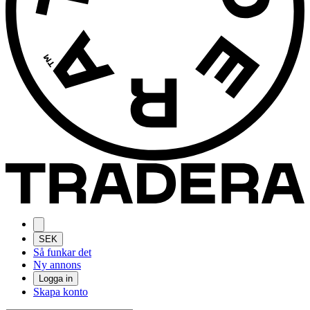
SEK
Så funkar det
Ny annons
Logga in
Skapa konto