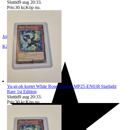
Sluttid
9 aug 20:33
.
Pris:
30 kr
,
Köp nu
.
Johan665
Kävlinge
,
Sverige
Yu-gi-oh kortet White Rose Dragon MP25-EN038 Starlight
Rare 1st Edition
Sluttid
9 aug 20:33
.
Pris:
30 kr
,
Köp nu
.