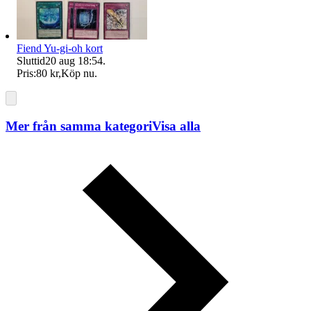
Fiend Yu-gi-oh kort
Sluttid
20 aug 18:54
.
Pris:
80 kr
,
Köp nu
.
Mer från samma kategori
Visa alla