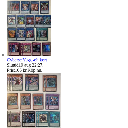
Cyberse Yu-gi-oh kort
Sluttid
19 aug 22:27
.
Pris:
105 kr
,
Köp nu
.