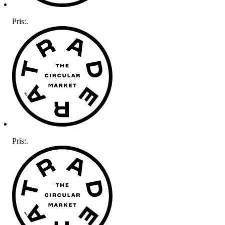
Pris:
.
Pris:
.