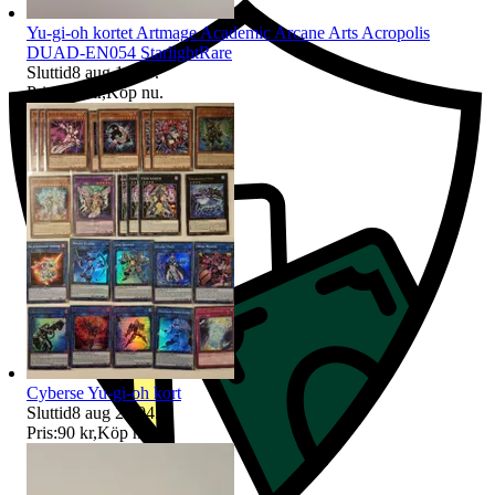
Yu-gi-oh kortet Artmage Academic Arcane Arts Acropolis
DUAD-EN054 StarlightRare
Sluttid
8 aug 14:47
.
Pris:
395 kr
,
Köp nu
.
Cyberse Yu-gi-oh kort
Sluttid
8 aug 22:04
.
Pris:
90 kr
,
Köp nu
.