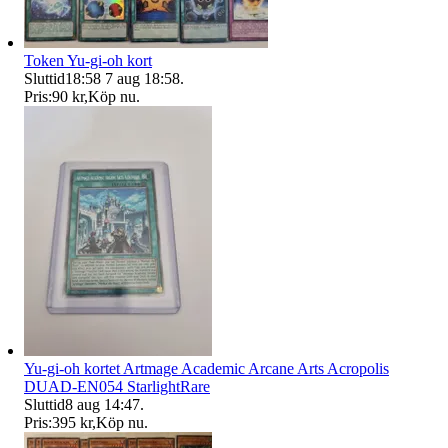
Token Yu-gi-oh kort
Sluttid
18:58
7 aug 18:58
.
Pris:
90 kr
,
Köp nu
.
Yu-gi-oh kortet Artmage Academic Arcane Arts Acropolis
DUAD-EN054 StarlightRare
Sluttid
8 aug 14:47
.
Pris:
395 kr
,
Köp nu
.