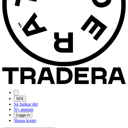
SEK
Så funkar det
Ny annons
Logga in
Skapa konto