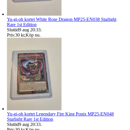
Yu-gi-oh kortet White Rose Dragon MP25-EN038 Starlight
Rare 1st Edition
Sluttid
9 aug 20:33
.
Pris:
30 kr
,
Köp nu
.
Yu-gi-oh kortet Legendary Fire King Ponix MP25-EN048
Starlight Rare 1st Edition
Sluttid
9 aug 20:33
.
Pris:
30 kr
,
Köp nu
.