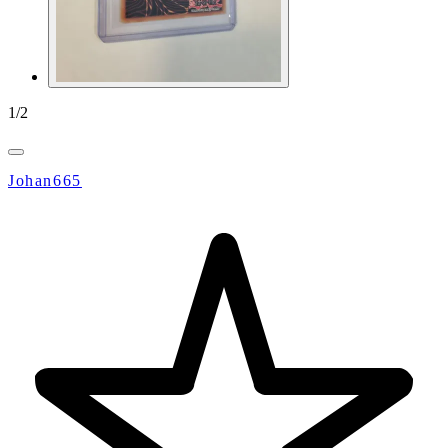
1
/
2
Johan665