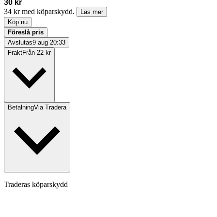
30 kr
34 kr med köparskydd.
Läs mer
Köp nu
Föreslå pris
Avslutas
9 aug 20:33
Frakt
Från 22 kr
Betalning
Via Tradera
Traderas köparskydd