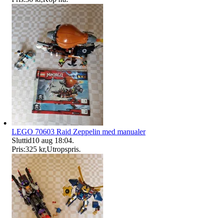
LEGO 70603 Raid Zeppelin med manualer
Sluttid
10 aug 18:04
.
Pris:
325 kr
,
Utropspris
.