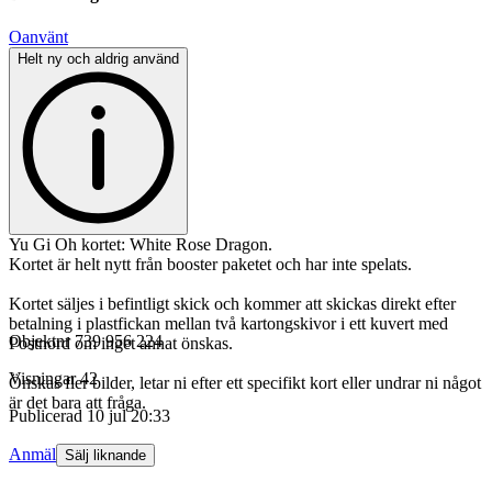
Oanvänt
Helt ny och aldrig använd
Yu Gi Oh kortet: White Rose Dragon.
Kortet är helt nytt från booster paketet och har inte spelats.
Kortet säljes i befintligt skick och kommer att skickas direkt efter
betalning i plastfickan mellan två kartongskivor i ett kuvert med
Objektnr
739 956 224
Postnord om inget annat önskas.
Visningar
42
Önskas fler bilder, letar ni efter ett specifikt kort eller undrar ni något
är det bara att fråga.
Publicerad
10 jul 20:33
Anmäl
Sälj liknande