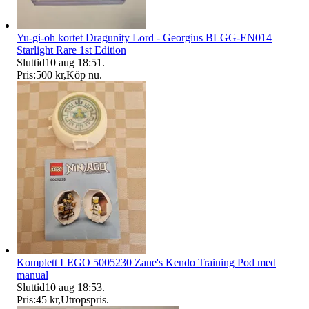
Yu-gi-oh kortet Dragunity Lord - Georgius BLGG-EN014
Starlight Rare 1st Edition
Sluttid
10 aug 18:51
.
Pris:
500 kr
,
Köp nu
.
Komplett LEGO 5005230 Zane's Kendo Training Pod med
manual
Sluttid
10 aug 18:53
.
Pris:
45 kr
,
Utropspris
.