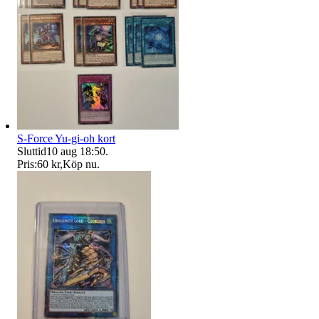
S-Force Yu-gi-oh kort
Sluttid
10 aug 18:50
.
Pris:
60 kr
,
Köp nu
.