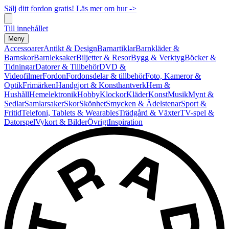
Sälj ditt fordon gratis! Läs mer om hur ->
Till innehållet
Meny
Accessoarer
Antikt & Design
Barnartiklar
Barnkläder &
Barnskor
Barnleksaker
Biljetter & Resor
Bygg & Verktyg
Böcker &
Tidningar
Datorer & Tillbehör
DVD &
Videofilmer
Fordon
Fordonsdelar & tillbehör
Foto, Kameror &
Optik
Frimärken
Handgjort & Konsthantverk
Hem &
Hushåll
Hemelektronik
Hobby
Klockor
Kläder
Konst
Musik
Mynt &
Sedlar
Samlarsaker
Skor
Skönhet
Smycken & Ädelstenar
Sport &
Fritid
Telefoni, Tablets & Wearables
Trädgård & Växter
TV-spel &
Datorspel
Vykort & Bilder
Övrigt
Inspiration