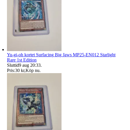
Yu-gi-oh kortet Surfacing Big Jaws MP25-EN012 Starlight
Rare 1st Edition
Sluttid
9 aug 20:33
.
Pris:
30 kr
,
Köp nu
.