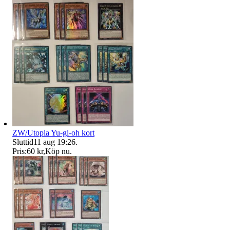
ZW/Utopia Yu-gi-oh kort
Sluttid
11 aug 19:26
.
Pris:
60 kr
,
Köp nu
.