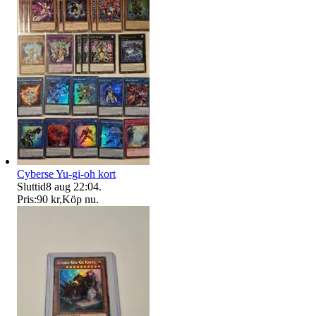
Cyberse Yu-gi-oh kort
Sluttid
8 aug 22:04
.
Pris:
90 kr
,
Köp nu
.