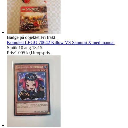
Badge på objektet:
Fri frakt
Komplett LEGO 70642 Killow VS Samurai X med manual
Sluttid
10 aug 18:15
.
Pris:
1 095 kr
,
Utropspris
.