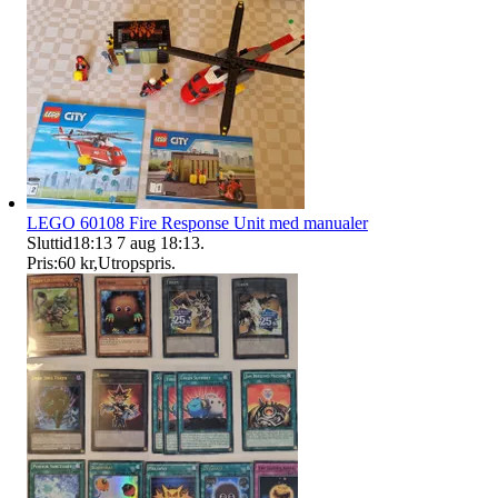
LEGO 60108 Fire Response Unit med manualer
Sluttid
18:13
7 aug 18:13
.
Pris:
60 kr
,
Utropspris
.