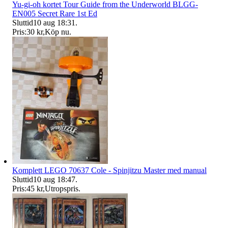
Yu-gi-oh kortet Tour Guide from the Underworld BLGG-
EN005 Secret Rare 1st Ed
Sluttid
10 aug 18:31
.
Pris:
30 kr
,
Köp nu
.
Komplett LEGO 70637 Cole - Spinjitzu Master med manual
Sluttid
10 aug 18:47
.
Pris:
45 kr
,
Utropspris
.