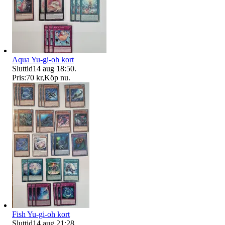
Aqua Yu-gi-oh kort
Sluttid
14 aug 18:50
.
Pris:
70 kr
,
Köp nu
.
Fish Yu-gi-oh kort
Sluttid
14 aug 21:28
.