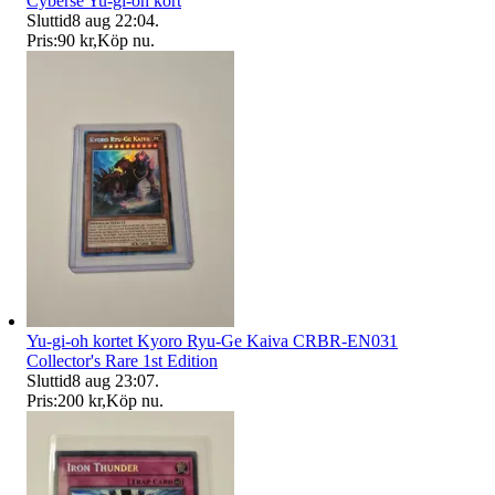
Cyberse Yu-gi-oh kort
Sluttid
8 aug 22:04
.
Pris:
90 kr
,
Köp nu
.
Yu-gi-oh kortet Kyoro Ryu-Ge Kaiva CRBR-EN031
Collector's Rare 1st Edition
Sluttid
8 aug 23:07
.
Pris:
200 kr
,
Köp nu
.