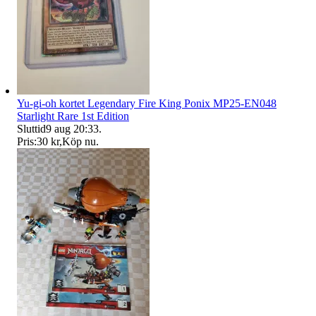
Yu-gi-oh kortet Legendary Fire King Ponix MP25-EN048
Starlight Rare 1st Edition
Sluttid
9 aug 20:33
.
Pris:
30 kr
,
Köp nu
.