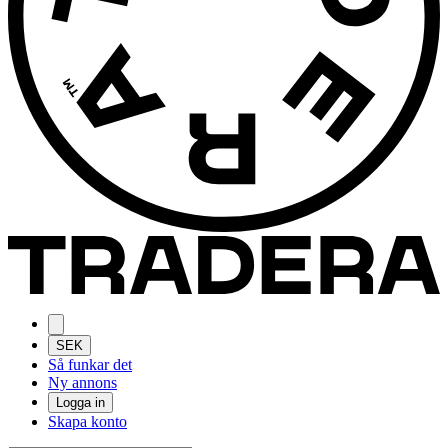
SEK
Så funkar det
Ny annons
Logga in
Skapa konto