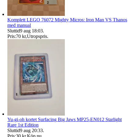
Komplett LEGO 76072 Mighty Micros: Iron Man VS Thanos
med manual
Sluttid
9 aug 18:03
.
Pris:
70 kr
,
Utropspris
.
Yu-gi-oh kortet Surfacing Big Jaws MP25-EN012 Starlight
Rare 1st Edition
Sluttid
9 aug 20:33
.
Pris:
30 kr
,
Köp nu
.