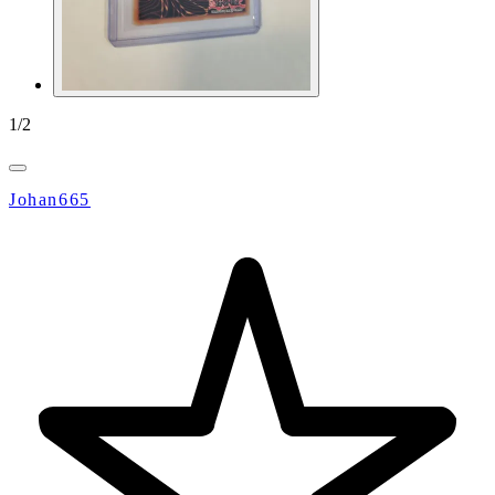
1
/
2
Johan665