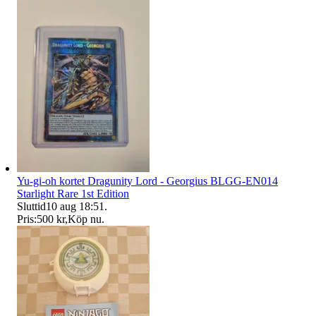
Yu-gi-oh kortet Dragunity Lord - Georgius BLGG-EN014
Starlight Rare 1st Edition
Sluttid
10 aug 18:51
.
Pris:
500 kr
,
Köp nu
.