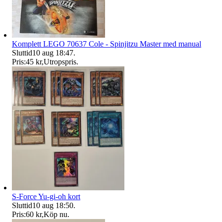
Komplett LEGO 70637 Cole - Spinjitzu Master med manual
Sluttid
10 aug 18:47
.
Pris:
45 kr
,
Utropspris
.
S-Force Yu-gi-oh kort
Sluttid
10 aug 18:50
.
Pris:
60 kr
,
Köp nu
.