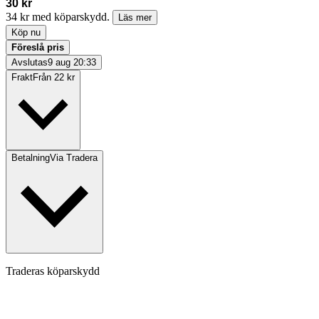
30 kr
34 kr med köparskydd.
Läs mer
Köp nu
Föreslå pris
Avslutas
9 aug 20:33
Frakt
Från 22 kr
Betalning
Via Tradera
Traderas köparskydd