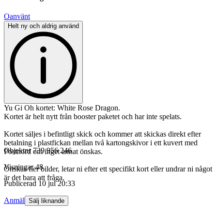
Oanvänt
Helt ny och aldrig använd
Yu Gi Oh kortet: White Rose Dragon.
Kortet är helt nytt från booster paketet och har inte spelats.
Kortet säljes i befintligt skick och kommer att skickas direkt efter
betalning i plastfickan mellan två kartongskivor i ett kuvert med
Objektnr
739 956 246
Postnord om inget annat önskas.
Visningar
48
Önskas fler bilder, letar ni efter ett specifikt kort eller undrar ni något
är det bara att fråga.
Publicerad
10 jul 20:33
Anmäl
Sälj liknande