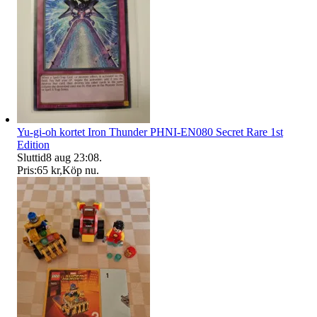
Yu-gi-oh kortet Iron Thunder PHNI-EN080 Secret Rare 1st
Edition
Sluttid
8 aug 23:08
.
Pris:
65 kr
,
Köp nu
.