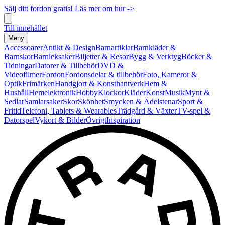
Sälj ditt fordon gratis! Läs mer om hur ->
Till innehållet
Meny
Accessoarer
Antikt & Design
Barnartiklar
Barnkläder &
Barnskor
Barnleksaker
Biljetter & Resor
Bygg & Verktyg
Böcker &
Tidningar
Datorer & Tillbehör
DVD &
Videofilmer
Fordon
Fordonsdelar & tillbehör
Foto, Kameror &
Optik
Frimärken
Handgjort & Konsthantverk
Hem &
Hushåll
Hemelektronik
Hobby
Klockor
Kläder
Konst
Musik
Mynt &
Sedlar
Samlarsaker
Skor
Skönhet
Smycken & Ädelstenar
Sport &
Fritid
Telefoni, Tablets & Wearables
Trädgård & Växter
TV-spel &
Datorspel
Vykort & Bilder
Övrigt
Inspiration