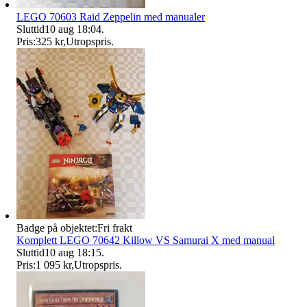
LEGO 70603 Raid Zeppelin med manualer
Sluttid
10 aug 18:04
.
Pris:
325 kr
,
Utropspris
.
Badge på objektet:
Fri frakt
Komplett LEGO 70642 Killow VS Samurai X med manual
Sluttid
10 aug 18:15
.
Pris:
1 095 kr
,
Utropspris
.