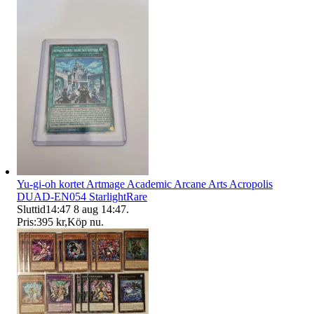
Yu-gi-oh kortet Artmage Academic Arcane Arts Acropolis
DUAD-EN054 StarlightRare
Sluttid
14:47
8 aug 14:47
.
Pris:
395 kr
,
Köp nu
.