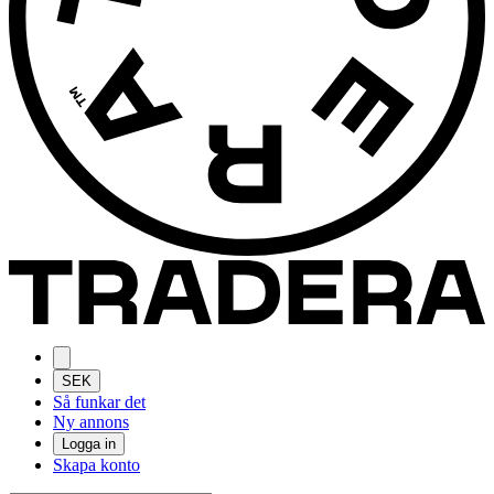
SEK
Så funkar det
Ny annons
Logga in
Skapa konto