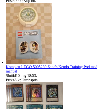
Pris:
500 kr
,
Köp nu
.
Komplett LEGO 5005230 Zane's Kendo Training Pod med
manual
Sluttid
10 aug 18:53
.
Pris:
45 kr
,
Utropspris
.