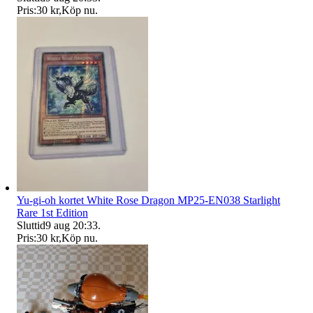
Pris:
30 kr
,
Köp nu
.
Yu-gi-oh kortet White Rose Dragon MP25-EN038 Starlight
Rare 1st Edition
Sluttid
9 aug 20:33
.
Pris:
30 kr
,
Köp nu
.