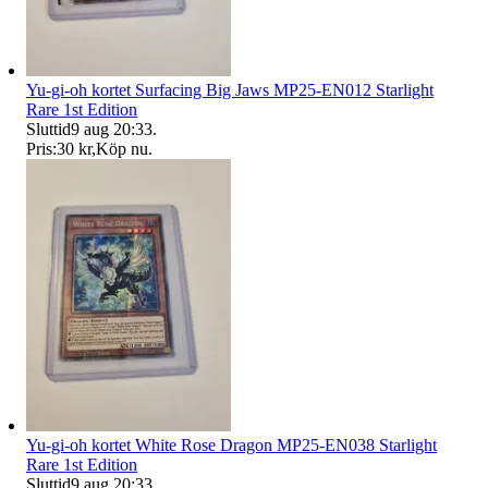
Yu-gi-oh kortet Surfacing Big Jaws MP25-EN012 Starlight
Rare 1st Edition
Sluttid
9 aug 20:33
.
Pris:
30 kr
,
Köp nu
.
Yu-gi-oh kortet White Rose Dragon MP25-EN038 Starlight
Rare 1st Edition
Sluttid
9 aug 20:33
.