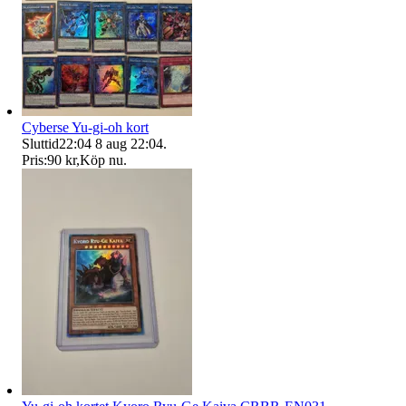
Cyberse Yu-gi-oh kort
Sluttid
22:04
8 aug 22:04
.
Pris:
90 kr
,
Köp nu
.