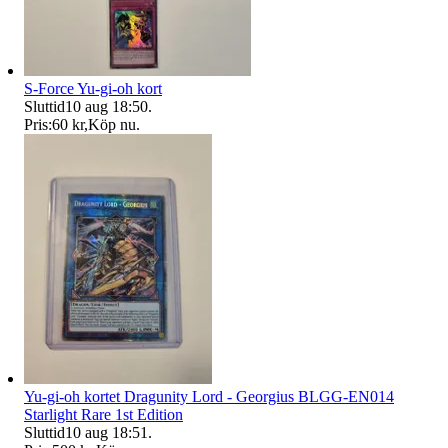
S-Force Yu-gi-oh kort
Sluttid
10 aug 18:50
.
Pris:
60 kr
,
Köp nu
.
Yu-gi-oh kortet Dragunity Lord - Georgius BLGG-EN014
Starlight Rare 1st Edition
Sluttid
10 aug 18:51
.