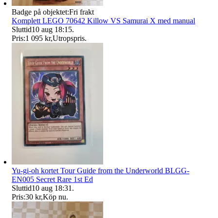
Badge på objektet:
Fri frakt
Komplett LEGO 70642 Killow VS Samurai X med manual
Sluttid
10 aug 18:15
.
Pris:
1 095 kr
,
Utropspris
.
Yu-gi-oh kortet Tour Guide from the Underworld BLGG-
EN005 Secret Rare 1st Ed
Sluttid
10 aug 18:31
.
Pris:
30 kr
,
Köp nu
.