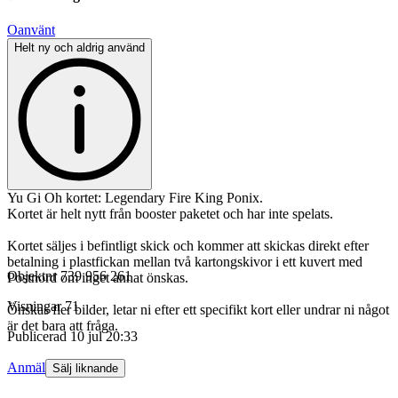
Oanvänt
Helt ny och aldrig använd
Yu Gi Oh kortet: Legendary Fire King Ponix.
Kortet är helt nytt från booster paketet och har inte spelats.
Kortet säljes i befintligt skick och kommer att skickas direkt efter
betalning i plastfickan mellan två kartongskivor i ett kuvert med
Objektnr
739 956 261
Postnord om inget annat önskas.
Visningar
71
Önskas fler bilder, letar ni efter ett specifikt kort eller undrar ni något
är det bara att fråga.
Publicerad
10 jul 20:33
Anmäl
Sälj liknande