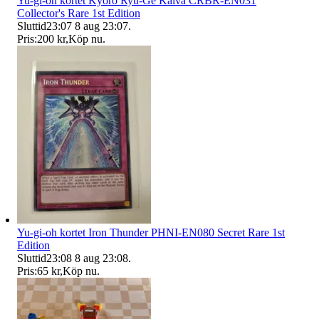
Yu-gi-oh kortet Kyoro Ryu-Ge Kaiva CRBR-EN031
Collector's Rare 1st Edition
Sluttid
23:07
8 aug 23:07
.
Pris:
200 kr
,
Köp nu
.
Yu-gi-oh kortet Iron Thunder PHNI-EN080 Secret Rare 1st
Edition
Sluttid
23:08
8 aug 23:08
.
Pris:
65 kr
,
Köp nu
.