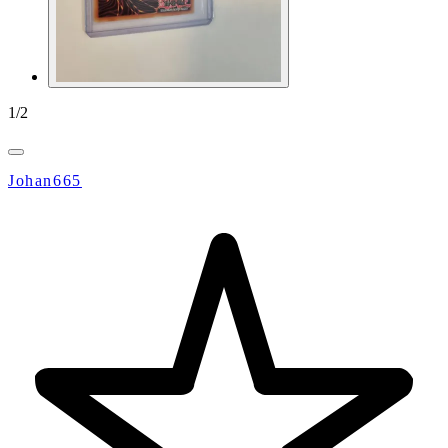
1
/
2
Johan665