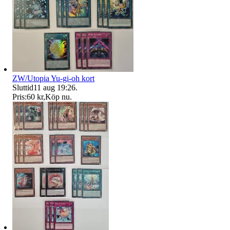
ZW/Utopia Yu-gi-oh kort
Sluttid
11 aug 19:26
.
Pris:
60 kr
,
Köp nu
.