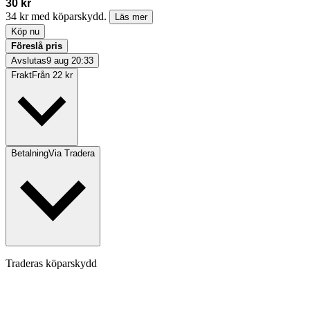
30 kr
34 kr med köparskydd.
Läs mer
Köp nu
Föreslå pris
Avslutas
9 aug 20:33
Frakt
Från 22 kr
Betalning
Via Tradera
Traderas köparskydd