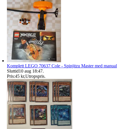
Komplett LEGO 70637 Cole - Spinjitzu Master med manual
Sluttid
10 aug 18:47
.
Pris:
45 kr
,
Utropspris
.