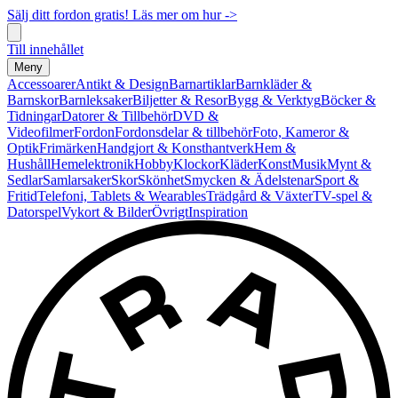
Sälj ditt fordon gratis! Läs mer om hur ->
Till innehållet
Meny
Accessoarer
Antikt & Design
Barnartiklar
Barnkläder &
Barnskor
Barnleksaker
Biljetter & Resor
Bygg & Verktyg
Böcker &
Tidningar
Datorer & Tillbehör
DVD &
Videofilmer
Fordon
Fordonsdelar & tillbehör
Foto, Kameror &
Optik
Frimärken
Handgjort & Konsthantverk
Hem &
Hushåll
Hemelektronik
Hobby
Klockor
Kläder
Konst
Musik
Mynt &
Sedlar
Samlarsaker
Skor
Skönhet
Smycken & Ädelstenar
Sport &
Fritid
Telefoni, Tablets & Wearables
Trädgård & Växter
TV-spel &
Datorspel
Vykort & Bilder
Övrigt
Inspiration