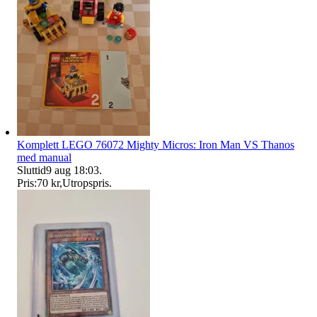
Komplett LEGO 76072 Mighty Micros: Iron Man VS Thanos
med manual
Sluttid
9 aug 18:03
.
Pris:
70 kr
,
Utropspris
.