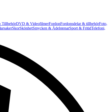
 Tillbehör
DVD & Videofilmer
Fordon
Fordonsdelar & tillbehör
Foto,
arsaker
Skor
Skönhet
Smycken & Ädelstenar
Sport & Fritid
Telefoni,