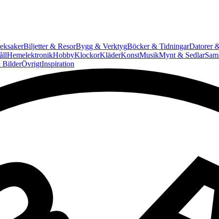
eksaker
Biljetter & Resor
Bygg & Verktyg
Böcker & Tidningar
Datorer &
ll
Hemelektronik
Hobby
Klockor
Kläder
Konst
Musik
Mynt & Sedlar
Saml
 Bilder
Övrigt
Inspiration