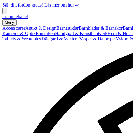
Sälj ditt fordon gratis! Läs mer om hur ->
Till innehållet
Meny
Accessoarer
Antikt & Design
Barnartiklar
Barnkläder & Barnskor
Barnl
Kameror & Optik
Frimärken
Handgjort & Konsthantverk
Hem & Hushå
Tablets & Wearables
Trädgård & Växter
TV-spel & Datorspel
Vykort &