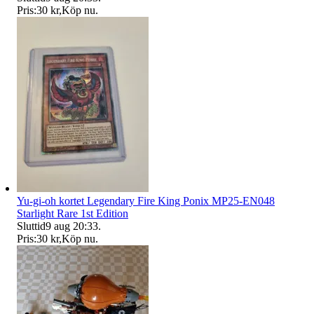
Pris:
30 kr
,
Köp nu
.
Yu-gi-oh kortet Legendary Fire King Ponix MP25-EN048
Starlight Rare 1st Edition
Sluttid
9 aug 20:33
.
Pris:
30 kr
,
Köp nu
.