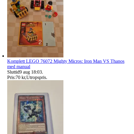
Komplett LEGO 76072 Mighty Micros: Iron Man VS Thanos
med manual
Sluttid
9 aug 18:03
.
Pris:
70 kr
,
Utropspris
.