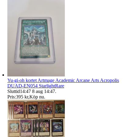
Yu-gi-oh kortet Artmage Academic Arcane Arts Acropolis
DUAD-EN054 StarlightRare
Sluttid
14:47
8 aug 14:47
.
Pris:
395 kr
,
Köp nu
.