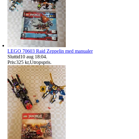
LEGO 70603 Raid Zeppelin med manualer
Sluttid
10 aug 18:04
.
Pris:
325 kr
,
Utropspris
.