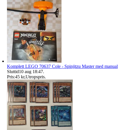
Komplett LEGO 70637 Cole - Spinjitzu Master med manual
Sluttid
10 aug 18:47
.
Pris:
45 kr
,
Utropspris
.