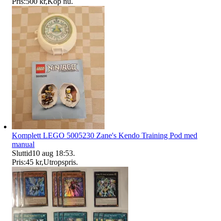
Pris:
500 kr
,
Köp nu
.
Komplett LEGO 5005230 Zane's Kendo Training Pod med
manual
Sluttid
10 aug 18:53
.
Pris:
45 kr
,
Utropspris
.