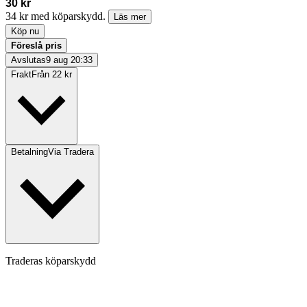
30 kr
34 kr med köparskydd.
Läs mer
Köp nu
Föreslå pris
Avslutas
9 aug 20:33
Frakt
Från 22 kr
Betalning
Via Tradera
Traderas köparskydd