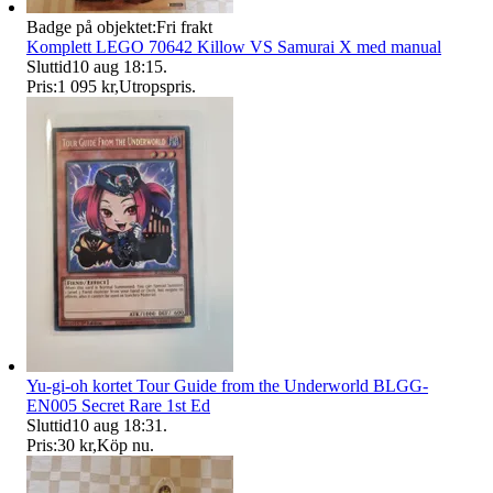
Badge på objektet:
Fri frakt
Komplett LEGO 70642 Killow VS Samurai X med manual
Sluttid
10 aug 18:15
.
Pris:
1 095 kr
,
Utropspris
.
Yu-gi-oh kortet Tour Guide from the Underworld BLGG-
EN005 Secret Rare 1st Ed
Sluttid
10 aug 18:31
.
Pris:
30 kr
,
Köp nu
.