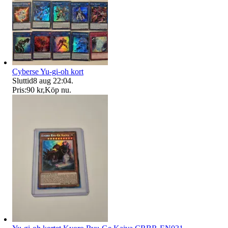
Cyberse Yu-gi-oh kort
Sluttid
8 aug 22:04
.
Pris:
90 kr
,
Köp nu
.