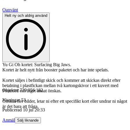
Oanvänt
Helt ny och aldrig använd
Yu Gi Oh kortet: Surfacing Big Jaws.
Kortet är helt nytt från booster paketet och har inte spelats.
Kortet säljes i befintligt skick och kommer att skickas direkt efter
betalning i plastfickan mellan två kartongskivor i ett kuvert med
Objektnr
739 956 182
Postnord om inget annat önskas.
Visningar
53
Önskas fler bilder, letar ni efter ett specifikt kort eller undrar ni något
är det bara att fråga.
Publicerad
10 jul 20:33
Anmäl
Sälj liknande