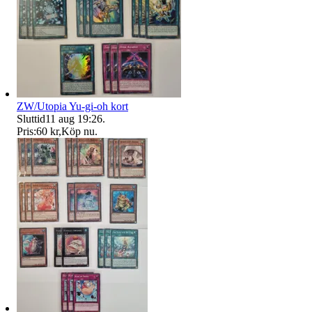
ZW/Utopia Yu-gi-oh kort
Sluttid
11 aug 19:26
.
Pris:
60 kr
,
Köp nu
.