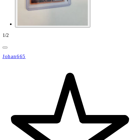
1
/
2
Johan665