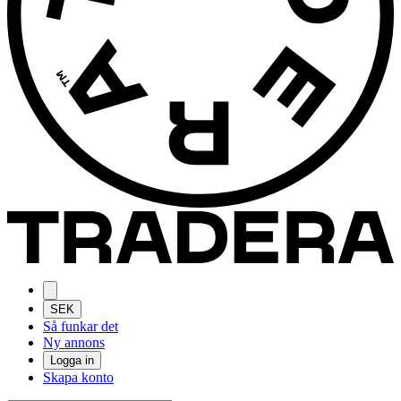
SEK
Så funkar det
Ny annons
Logga in
Skapa konto