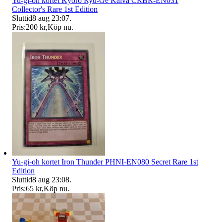
Yu-gi-oh kortet Kyoro Ryu-Ge Kaiva CRBR-EN031
Collector's Rare 1st Edition
Sluttid
8 aug 23:07
.
Pris:
200 kr
,
Köp nu
.
Yu-gi-oh kortet Iron Thunder PHNI-EN080 Secret Rare 1st
Edition
Sluttid
8 aug 23:08
.
Pris:
65 kr
,
Köp nu
.