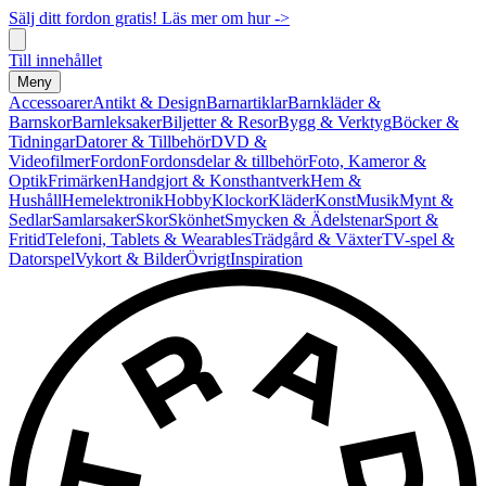
Sälj ditt fordon gratis! Läs mer om hur ->
Till innehållet
Meny
Accessoarer
Antikt & Design
Barnartiklar
Barnkläder &
Barnskor
Barnleksaker
Biljetter & Resor
Bygg & Verktyg
Böcker &
Tidningar
Datorer & Tillbehör
DVD &
Videofilmer
Fordon
Fordonsdelar & tillbehör
Foto, Kameror &
Optik
Frimärken
Handgjort & Konsthantverk
Hem &
Hushåll
Hemelektronik
Hobby
Klockor
Kläder
Konst
Musik
Mynt &
Sedlar
Samlarsaker
Skor
Skönhet
Smycken & Ädelstenar
Sport &
Fritid
Telefoni, Tablets & Wearables
Trädgård & Växter
TV-spel &
Datorspel
Vykort & Bilder
Övrigt
Inspiration