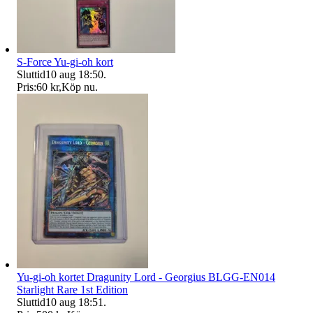
S-Force Yu-gi-oh kort
Sluttid
10 aug 18:50
.
Pris:
60 kr
,
Köp nu
.
Yu-gi-oh kortet Dragunity Lord - Georgius BLGG-EN014
Starlight Rare 1st Edition
Sluttid
10 aug 18:51
.