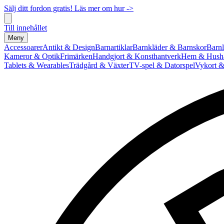
Sälj ditt fordon gratis! Läs mer om hur ->
Till innehållet
Meny
Accessoarer
Antikt & Design
Barnartiklar
Barnkläder & Barnskor
Barnl
Kameror & Optik
Frimärken
Handgjort & Konsthantverk
Hem & Hushå
Tablets & Wearables
Trädgård & Växter
TV-spel & Datorspel
Vykort &