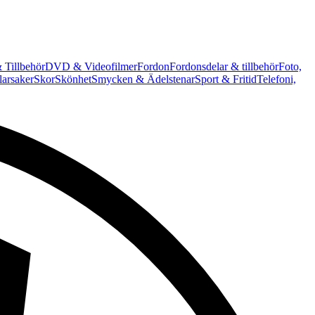
 Tillbehör
DVD & Videofilmer
Fordon
Fordonsdelar & tillbehör
Foto,
arsaker
Skor
Skönhet
Smycken & Ädelstenar
Sport & Fritid
Telefoni,