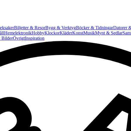
eksaker
Biljetter & Resor
Bygg & Verktyg
Böcker & Tidningar
Datorer &
ll
Hemelektronik
Hobby
Klockor
Kläder
Konst
Musik
Mynt & Sedlar
Saml
 Bilder
Övrigt
Inspiration