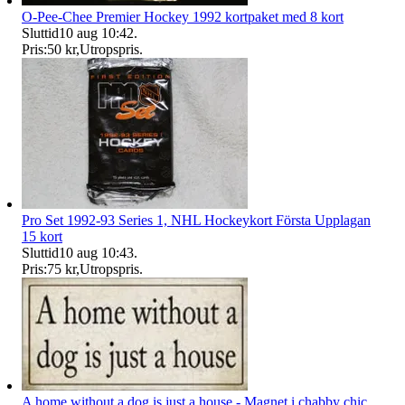
O-Pee-Chee Premier Hockey 1992 kortpaket med 8 kort
Sluttid
10 aug 10:42
.
Pris:
50 kr
,
Utropspris
.
Pro Set 1992-93 Series 1, NHL Hockeykort Första Upplagan
15 kort
Sluttid
10 aug 10:43
.
Pris:
75 kr
,
Utropspris
.
A home without a dog is just a house - Magnet i chabby chic