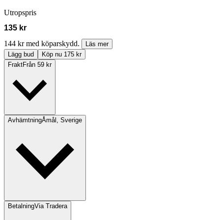
Utropspris
135 kr
144 kr med köparskydd.
Läs mer
Lägg bud
Köp nu 175 kr
Frakt
Från 59 kr
Avhämtning
Åmål, Sverige
Betalning
Via Tradera