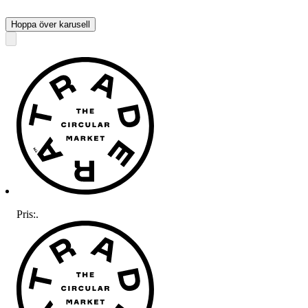
Hoppa över karusell
Pris:
.