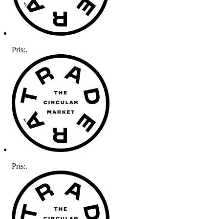
Pris:
.
Pris:
.