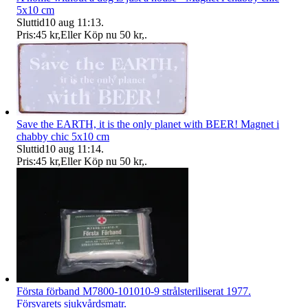
5x10 cm
Sluttid
10 aug 11:13
.
Pris:
45 kr
,
Eller Köp nu
50 kr
,
.
Save the EARTH, it is the only planet with BEER! Magnet i
chabby chic 5x10 cm
Sluttid
10 aug 11:14
.
Pris:
45 kr
,
Eller Köp nu
50 kr
,
.
Första förband M7800-101010-9 strålsteriliserat 1977.
Försvarets sjukvårdsmatr.