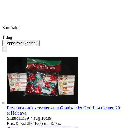
Samfrakt
1 dag
Hoppa över karusell
Present(snöre), -rosetter samt Grattis- eller God Jul-etiketter, 20
st Helt nya
Sluttid
10:39
7 aug 10:39
.
Pris:
35 kr
,
Eller Köp nu
45 kr
,
.