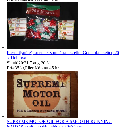
Present(snöre), -rosetter samt Grattis- eller God Jul-etiketter, 20
st Helt nya
Sluttid
20:31
7 aug 20:31
.
Pris:
35 kr
,
Eller Köp nu
45 kr
,
.
SUPREME MOTOR OIL FOR A SMOOTH RUNNING
MOTOR skylt i chabby chic ca 26x35 cm