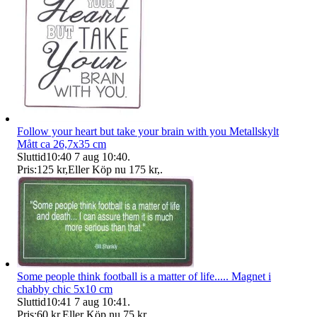
Follow your heart but take your brain with you Metallskylt
Mått ca 26,7x35 cm
Sluttid
10:40
7 aug 10:40
.
Pris:
125 kr
,
Eller Köp nu
175 kr
,
.
Some people think football is a matter of life..... Magnet i
chabby chic 5x10 cm
Sluttid
10:41
7 aug 10:41
.
Pris:
60 kr
,
Eller Köp nu
75 kr
,
.