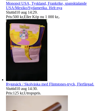
Monopol USA, Tyskland, Frankrike, spansktalande
USA/Mexiko/Sydamerika. Helt nya
Sluttid
10 aug 14:29
.
Pris:
500 kr
,
Eller Köp nu
1 000 kr
,
.
Ryggsäck / Skolväska med Flintstones-tryck, Flerfärgad.
Sluttid
10 aug 14:30
.
Pris:
125 kr
,
Utropspris
.