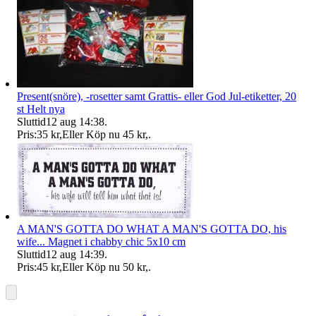
Present(snöre), -rosetter samt Grattis- eller God Jul-etiketter, 20
st Helt nya
Sluttid
12 aug 14:38
.
Pris:
35 kr
,
Eller Köp nu
45 kr
,
.
A MAN'S GOTTA DO WHAT A MAN'S GOTTA DO, his
wife... Magnet i chabby chic 5x10 cm
Sluttid
12 aug 14:39
.
Pris:
45 kr
,
Eller Köp nu
50 kr
,
.