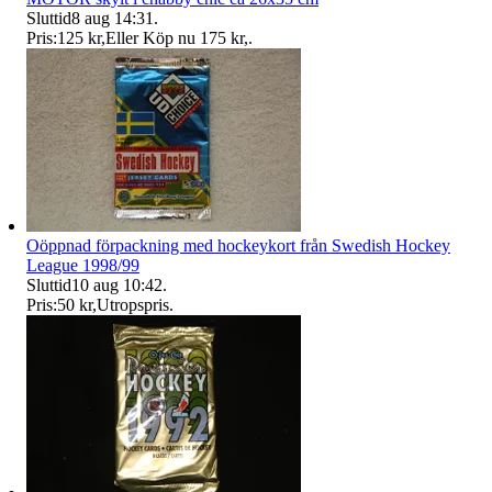
Sluttid
8 aug 14:31
.
Pris:
125 kr
,
Eller Köp nu
175 kr
,
.
Oöppnad förpackning med hockeykort från Swedish Hockey
League 1998/99
Sluttid
10 aug 10:42
.
Pris:
50 kr
,
Utropspris
.