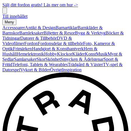
Sälj ditt fordon gratis! Läs mer om hur ->
Till innehållet
Meny
Accessoarer
Antikt & Design
Barnartiklar
Barnkläder &
Barnskor
Barnleksaker
Biljetter & Resor
Bygg & Verktyg
Böcker &
Tidningar
Datorer & Tillbehör
DVD &
Videofilmer
Fordon
Fordonsdelar & tillbehör
Foto, Kameror &
Optik
Frimärken
Handgjort & Konsthantverk
Hem &
Hushåll
Hemelektronik
Hobby
Klockor
Kläder
Konst
Musik
Mynt &
Sedlar
Samlarsaker
Skor
Skönhet
Smycken & Ädelstenar
Sport &
Fritid
Telefoni, Tablets & Wearables
Trädgård & Växter
TV-spel &
Datorspel
Vykort & Bilder
Övrigt
Inspiration