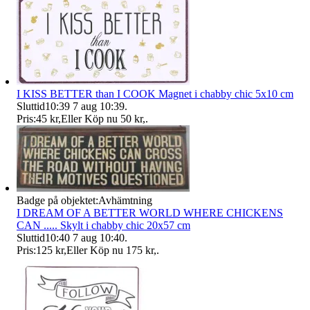
I KISS BETTER than I COOK Magnet i chabby chic 5x10 cm
Sluttid
10:39
7 aug 10:39
.
Pris:
45 kr
,
Eller Köp nu
50 kr
,
.
Badge på objektet:
Avhämtning
I DREAM OF A BETTER WORLD WHERE CHICKENS
CAN ..... Skylt i chabby chic 20x57 cm
Sluttid
10:40
7 aug 10:40
.
Pris:
125 kr
,
Eller Köp nu
175 kr
,
.