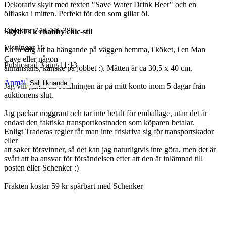
Dekorativ skylt med texten "Save Water Drink Beer" och en
ölflaska i mitten. Perfekt för den som gillar öl.
Objektnr
743 441 387
Skylt i s k chabby chic-stil
Visningar
15
En trevlig att ha hängande på väggen hemma, i köket, i en Man
Cave eller någon
Publicerad
3 aug 11:13
annanstans, kanske på jobbet :). Måtten är ca 30,5 x 40 cm.
Anmäl
Sälj liknande
Jag vill gärna att betalningen är på mitt konto inom 5 dagar från
auktionens slut.
Jag packar noggrant och tar inte betalt för emballage, utan det är
endast den faktiska transportkostnaden som köparen betalar.
Enligt Traderas regler får man inte friskriva sig för transportskador
eller
att saker försvinner, så det kan jag naturligtvis inte göra, men det är
svårt att ha ansvar för försändelsen efter att den är inlämnad till
posten eller Schenker :)
Frakten kostar 59 kr spårbart med Schenker