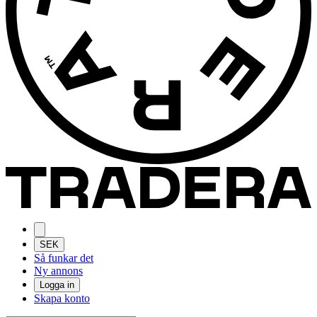
SEK
Så funkar det
Ny annons
Logga in
Skapa konto