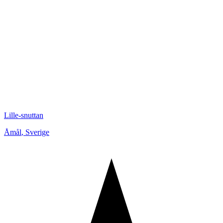
Lille-snuttan
Åmål
,
Sverige