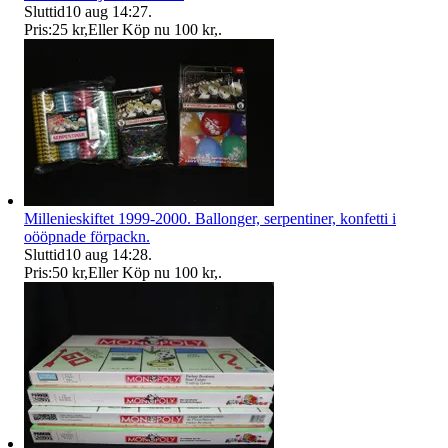
Sluttid
10 aug 14:27
.
Pris:
25 kr
,
Eller Köp nu
100 kr
,
.
Millenieskiftet 1999-2000. Ballonger, serpentiner, konfetti i
oööpnade förpackn.
Sluttid
10 aug 14:28
.
Pris:
50 kr
,
Eller Köp nu
100 kr
,
.