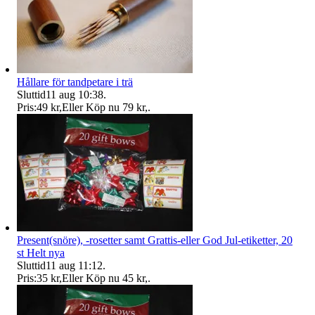
Hållare för tandpetare i trä
Sluttid
11 aug 10:38
.
Pris:
49 kr
,
Eller Köp nu
79 kr
,
.
Present(snöre), -rosetter samt Grattis-eller God Jul-etiketter, 20
st Helt nya
Sluttid
11 aug 11:12
.
Pris:
35 kr
,
Eller Köp nu
45 kr
,
.