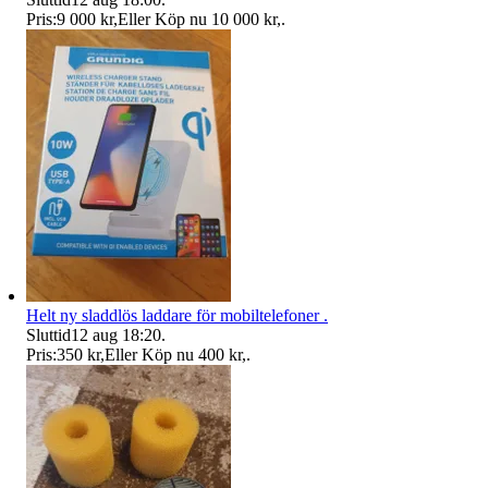
Pris:
9 000 kr
,
Eller Köp nu
10 000 kr
,
.
Helt ny sladdlös laddare för mobiltelefoner .
Sluttid
12 aug 18:20
.
Pris:
350 kr
,
Eller Köp nu
400 kr
,
.