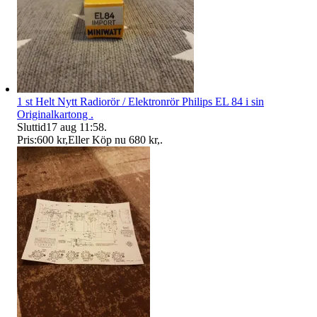
1 st Helt Nytt Radiorör / Elektronrör Philips EL 84 i sin
Originalkartong .
Sluttid
17 aug 11:58
.
Pris:
600 kr
,
Eller Köp nu
680 kr
,
.