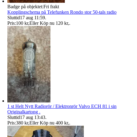
Badge på objektet:
Fri frakt
Kopplingschema på Telefunken Rondo stor 50-tals radio
Sluttid
17 aug 11:59
.
Pris:
100 kr
,
Eller Köp nu
120 kr
,
.
1 st Helt Nytt Radiorör / Elektronrör Valvo ECH 81 i sin
Originalkartong .
Sluttid
17 aug 13:43
.
Pris:
380 kr
,
Eller Köp nu
400 kr
,
.