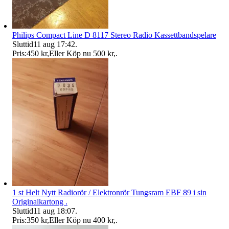
Philips Compact Line D 8117 Stereo Radio Kassettbandspelare
Sluttid
11 aug 17:42
.
Pris:
450 kr
,
Eller Köp nu
500 kr
,
.
1 st Helt Nytt Radiorör / Elektronrör Tungsram EBF 89 i sin
Originalkartong .
Sluttid
11 aug 18:07
.
Pris:
350 kr
,
Eller Köp nu
400 kr
,
.