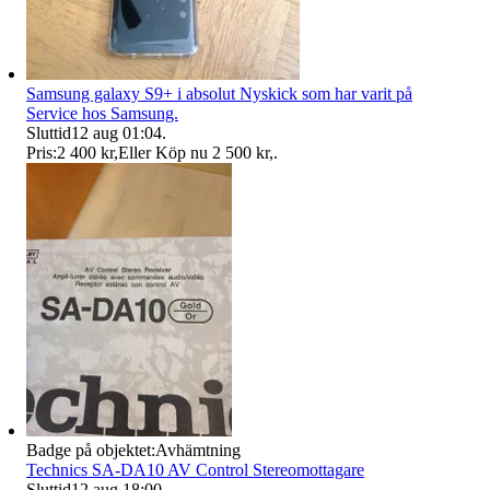
Samsung galaxy S9+ i absolut Nyskick som har varit på
Service hos Samsung.
Sluttid
12 aug 01:04
.
Pris:
2 400 kr
,
Eller Köp nu
2 500 kr
,
.
Badge på objektet:
Avhämtning
Technics SA-DA10 AV Control Stereomottagare
Sluttid
12 aug 18:00
.