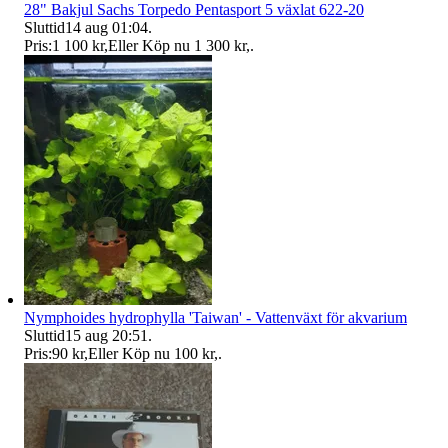
28" Bakjul Sachs Torpedo Pentasport 5 växlat 622-20
Sluttid
14 aug 01:04
.
Pris:
1 100 kr
,
Eller Köp nu
1 300 kr
,
.
Nymphoides hydrophylla 'Taiwan' - Vattenväxt för akvarium
Sluttid
15 aug 20:51
.
Pris:
90 kr
,
Eller Köp nu
100 kr
,
.