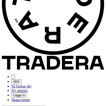
SEK
Så funkar det
Ny annons
Logga in
Skapa konto