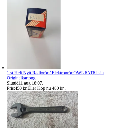
1 st Helt Nytt Radiorör / Elektronrör OWL 6AT6 i sin
Originalkartong .
Sluttid
11 aug 18:07
.
Pris:
450 kr
,
Eller Köp nu
480 kr
,
.