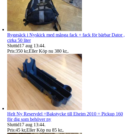
Ryggsäck i Nyskick med många fack + fack för bärbar Dator ,
cirka 50 liter
Sluttid
17 aug 13:44
.
Pris:
350 kr
,
Eller Köp nu
380 kr
,
.
Helt Ny Reservdel =Bakstycke till Eheim 2010 = Pickup 160
för dig som behöver ny
Sluttid
17 aug 13:44
.
Pris:
45 kr
,
Eller Köp nu
85 kr
,
.