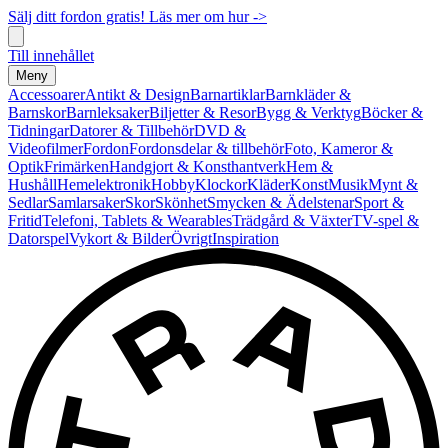
Sälj ditt fordon gratis! Läs mer om hur ->
Till innehållet
Meny
Accessoarer
Antikt & Design
Barnartiklar
Barnkläder &
Barnskor
Barnleksaker
Biljetter & Resor
Bygg & Verktyg
Böcker &
Tidningar
Datorer & Tillbehör
DVD &
Videofilmer
Fordon
Fordonsdelar & tillbehör
Foto, Kameror &
Optik
Frimärken
Handgjort & Konsthantverk
Hem &
Hushåll
Hemelektronik
Hobby
Klockor
Kläder
Konst
Musik
Mynt &
Sedlar
Samlarsaker
Skor
Skönhet
Smycken & Ädelstenar
Sport &
Fritid
Telefoni, Tablets & Wearables
Trädgård & Växter
TV-spel &
Datorspel
Vykort & Bilder
Övrigt
Inspiration