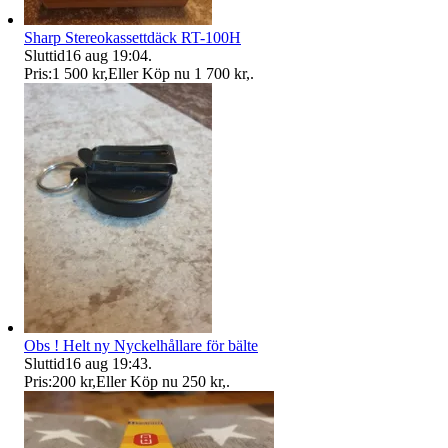
Sharp Stereokassettdäck RT-100H
Sluttid
16 aug 19:04
.
Pris:
1 500 kr
,
Eller Köp nu
1 700 kr
,
.
Obs ! Helt ny Nyckelhållare för bälte
Sluttid
16 aug 19:43
.
Pris:
200 kr
,
Eller Köp nu
250 kr
,
.