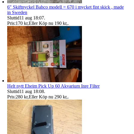
6" Skiftnyckel Bahco modell = 670 i mycket fint skick , made
in Sweden
Sluttid
11 aug 18:07
.
Pris:
170 kr
,
Eller Köp nu
190 kr
,
.
Helt nytt Eheim Pick Up 60 Akvarium Inre Filter
Sluttid
11 aug 18:08
.
Pris:
280 kr
,
Eller Köp nu
290 kr
,
.