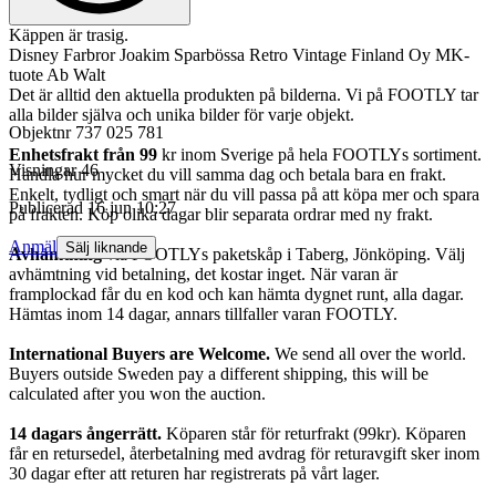
Käppen är trasig.
Disney Farbror Joakim Sparbössa Retro Vintage Finland Oy MK-
tuote Ab Walt
Det är alltid den aktuella produkten på bilderna. Vi på FOOTLY tar
alla bilder själva och unika bilder för varje objekt.
Objektnr
737 025 781
Enhetsfrakt från 99
kr inom Sverige på hela FOOTLYs sortiment.
Visningar
46
Handla hur mycket du vill samma dag och betala bara en frakt.
Enkelt, tydligt och smart när du vill passa på att köpa mer och spara
Publicerad
16 jun 10:27
på frakten. Köp olika dagar blir separata ordrar med ny frakt.
Anmäl
Sälj liknande
Avhämtning
via FOOTLYs paketskåp i Taberg, Jönköping. Välj
avhämtning vid betalning, det kostar inget. När varan är
framplockad får du en kod och kan hämta dygnet runt, alla dagar.
Hämtas inom 14 dagar, annars tillfaller varan FOOTLY.
International Buyers are Welcome.
We send all over the world.
Buyers outside Sweden pay a different shipping, this will be
calculated after you won the auction.
14 dagars ångerrätt.
Köparen står för returfrakt (99kr). Köparen
får en retursedel, återbetalning med avdrag för returavgift sker inom
30 dagar efter att returen har registrerats på vårt lager.