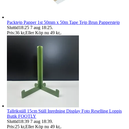
Packtejp Papper 1st 50mm x 50m Tape Tejp Brun Papperstejp
Sluttid
18:25
7 aug 18:25
.
Pris:
36 kr
,
Eller Köp nu
49 kr
,
.
Tallrikställ 15cm Ställ Inredning Display Foto Reselling Loppis
Butik FOOTLY
Sluttid
18:39
7 aug 18:39
.
Pris:
25 kr
,
Eller Köp nu
49 kr
,
.