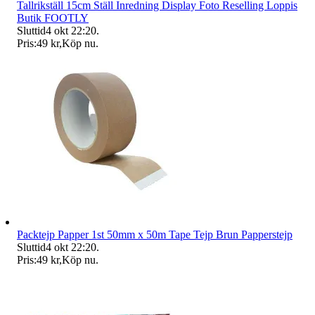
Tallrikställ 15cm Ställ Inredning Display Foto Reselling Loppis
Butik FOOTLY
Sluttid
4 okt 22:20
.
Pris:
49 kr
,
Köp nu
.
Packtejp Papper 1st 50mm x 50m Tape Tejp Brun Papperstejp
Sluttid
4 okt 22:20
.
Pris:
49 kr
,
Köp nu
.