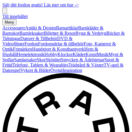
Sälj ditt fordon gratis! Läs mer om hur ->
Till innehållet
Meny
Accessoarer
Antikt & Design
Barnartiklar
Barnkläder &
Barnskor
Barnleksaker
Biljetter & Resor
Bygg & Verktyg
Böcker &
Tidningar
Datorer & Tillbehör
DVD &
Videofilmer
Fordon
Fordonsdelar & tillbehör
Foto, Kameror &
Optik
Frimärken
Handgjort & Konsthantverk
Hem &
Hushåll
Hemelektronik
Hobby
Klockor
Kläder
Konst
Musik
Mynt &
Sedlar
Samlarsaker
Skor
Skönhet
Smycken & Ädelstenar
Sport &
Fritid
Telefoni, Tablets & Wearables
Trädgård & Växter
TV-spel &
Datorspel
Vykort & Bilder
Övrigt
Inspiration