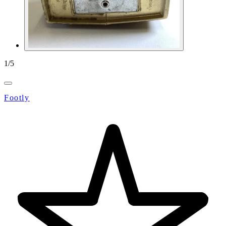
1
/
5
Footly