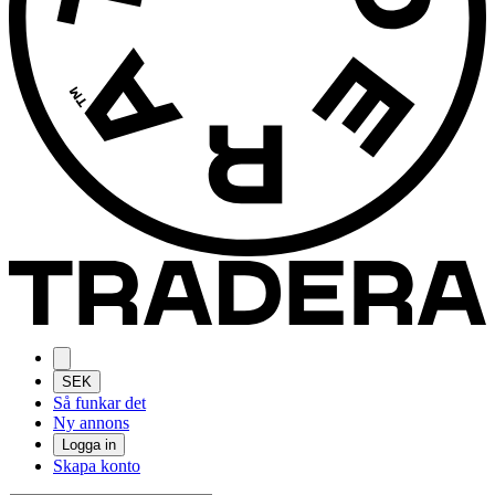
SEK
Så funkar det
Ny annons
Logga in
Skapa konto