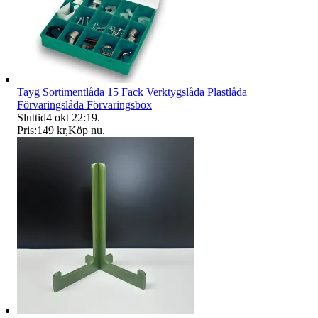
Tayg Sortimentlåda 15 Fack Verktygslåda Plastlåda
Förvaringslåda Förvaringsbox
Sluttid
4 okt 22:19
.
Pris:
149 kr
,
Köp nu
.