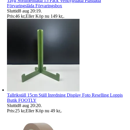
Tayg Sortimentlåda 15 Fack Verktygslåda Plastlåda
Förvaringslåda Förvaringsbox
Sluttid
8 aug 20:19
.
Pris:
46 kr
,
Eller Köp nu
149 kr
,
.
Tallrikställ 15cm Ställ Inredning Display Foto Reselling Loppis
Butik FOOTLY
Sluttid
8 aug 20:20
.
Pris:
25 kr
,
Eller Köp nu
49 kr
,
.