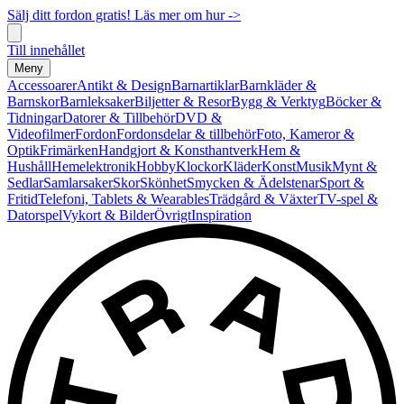
Sälj ditt fordon gratis! Läs mer om hur ->
Till innehållet
Meny
Accessoarer
Antikt & Design
Barnartiklar
Barnkläder &
Barnskor
Barnleksaker
Biljetter & Resor
Bygg & Verktyg
Böcker &
Tidningar
Datorer & Tillbehör
DVD &
Videofilmer
Fordon
Fordonsdelar & tillbehör
Foto, Kameror &
Optik
Frimärken
Handgjort & Konsthantverk
Hem &
Hushåll
Hemelektronik
Hobby
Klockor
Kläder
Konst
Musik
Mynt &
Sedlar
Samlarsaker
Skor
Skönhet
Smycken & Ädelstenar
Sport &
Fritid
Telefoni, Tablets & Wearables
Trädgård & Växter
TV-spel &
Datorspel
Vykort & Bilder
Övrigt
Inspiration