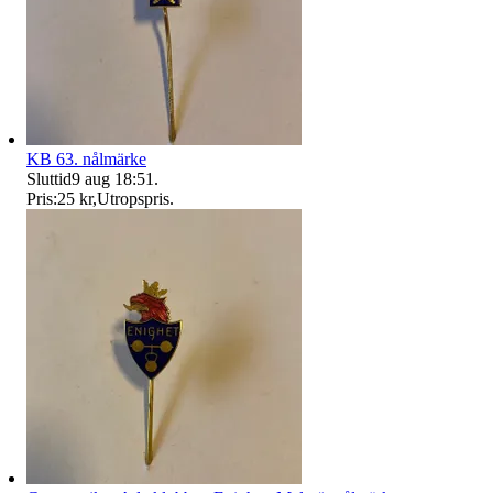
KB 63. nålmärke
Sluttid
9 aug 18:51
.
Pris:
25 kr
,
Utropspris
.