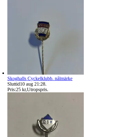
Skoghalls Cyckelklubb. nålmärke
Sluttid
10 aug 21:28
.
Pris:
25 kr
,
Utropspris
.