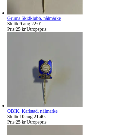
Grums Skidklubb. nålmärke
Sluttid
9 aug 22:01
.
Pris:
25 kr
,
Utropspris
.
QBIK. Karlstad. nålmärke
Sluttid
10 aug 21:40
.
Pris:
25 kr
,
Utropspris
.