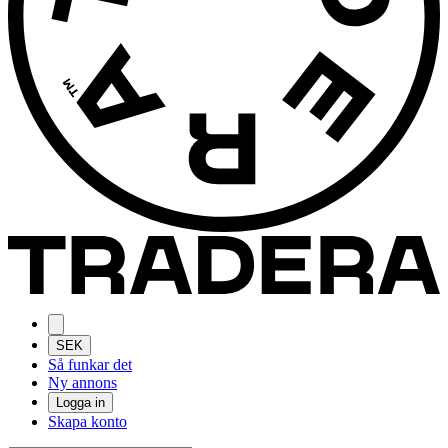
SEK
Så funkar det
Ny annons
Logga in
Skapa konto