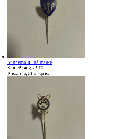
Sunnemo IF. nålmärke
Sluttid
9 aug 22:17
.
Pris:
25 kr
,
Utropspris
.