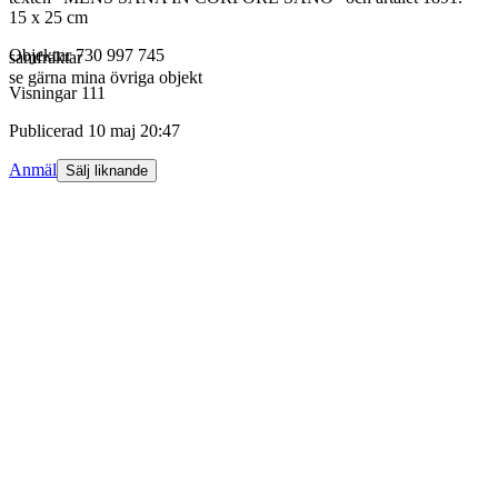
15 x 25 cm
Objektnr
730 997 745
samfraktar
se gärna mina övriga objekt
Visningar
111
Publicerad
10 maj 20:47
Anmäl
Sälj liknande