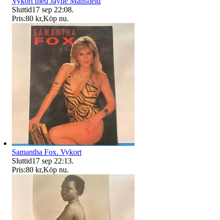
Vykort med Jayne Mansfield
Sluttid
17 sep 22:08
.
Pris:
80 kr
,
Köp nu
.
Samantha Fox. Vykort
Sluttid
17 sep 22:13
.
Pris:
80 kr
,
Köp nu
.