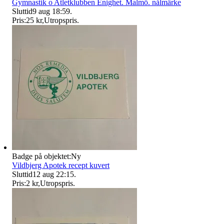
Gymnastik o Atletklubben Enighet. Malmö. nålmärke
Sluttid
9 aug 18:59
.
Pris:
25 kr
,
Utropspris
.
Badge på objektet:
Ny
Vildbjerg Apotek recept kuvert
Sluttid
12 aug 22:15
.
Pris:
2 kr
,
Utropspris
.