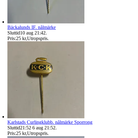
Bäckalunds IF. nålmärke
Sluttid
10 aug 21:42
.
Pris:
25 kr
,
Utropspris
.
Karlstads Curlingklubb. nålmärke Sporrong
Sluttid
21:52
6 aug 21:52
.
Pris:
25 kr
,
Utropspris
.