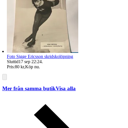
Foto Sigge Ericsson skridskolöpning
Sluttid
17 sep 22:24
.
Pris:
80 kr
,
Köp nu
.
Mer från samma butik
Visa alla