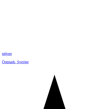
nitjom
Östmark
,
Sverige