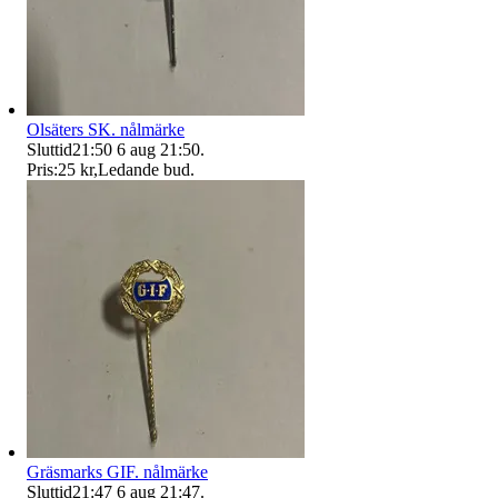
Olsäters SK. nålmärke
Sluttid
21:50
6 aug 21:50
.
Pris:
25 kr
,
Ledande bud
.
Gräsmarks GIF. nålmärke
Sluttid
21:47
6 aug 21:47
.