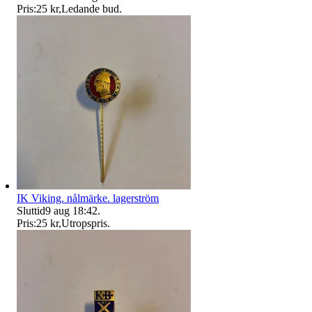
Pris:
25 kr
,
Ledande bud
.
IK Viking. nålmärke. lagerström
Sluttid
9 aug 18:42
.
Pris:
25 kr
,
Utropspris
.