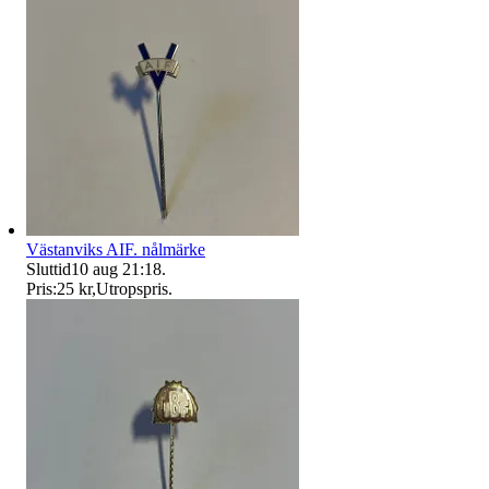
Västanviks AIF. nålmärke
Sluttid
10 aug 21:18
.
Pris:
25 kr
,
Utropspris
.