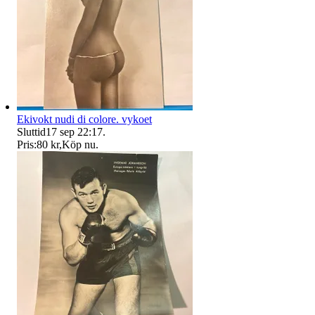
Ekivokt nudi di colore. vykoet
Sluttid
17 sep 22:17
.
Pris:
80 kr
,
Köp nu
.