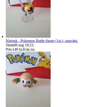
Ninjask - Pokemon Battle figure (1st.), oanvänt.
Sluttid
9 aug 18:23
.
Pris:
149 kr
,
Köp nu
.