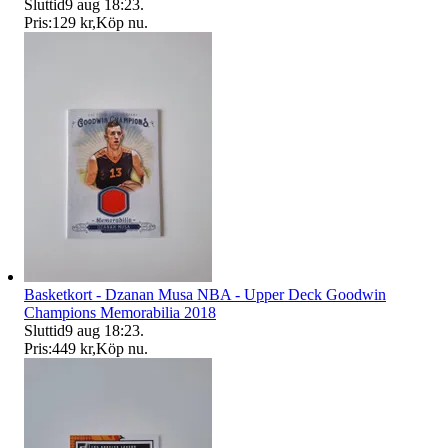
Sluttid
9 aug 18:23
.
Pris:
129 kr
,
Köp nu
.
Basketkort - Dzanan Musa NBA - Upper Deck Goodwin
Champions Memorabilia 2018
Sluttid
9 aug 18:23
.
Pris:
449 kr
,
Köp nu
.