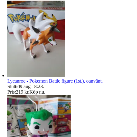
Lycanroc - Pokemon Battle figure (1st.), oanvänt.
Sluttid
9 aug 18:23
.
Pris:
219 kr
,
Köp nu
.