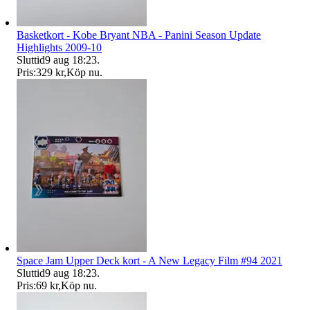
Basketkort - Kobe Bryant NBA - Panini Season Update
Highlights 2009-10
Sluttid
9 aug 18:23
.
Pris:
329 kr
,
Köp nu
.
Space Jam Upper Deck kort - A New Legacy Film #94 2021
Sluttid
9 aug 18:23
.
Pris:
69 kr
,
Köp nu
.