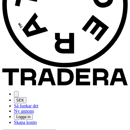
SEK
Så funkar det
Ny annons
Logga in
Skapa konto