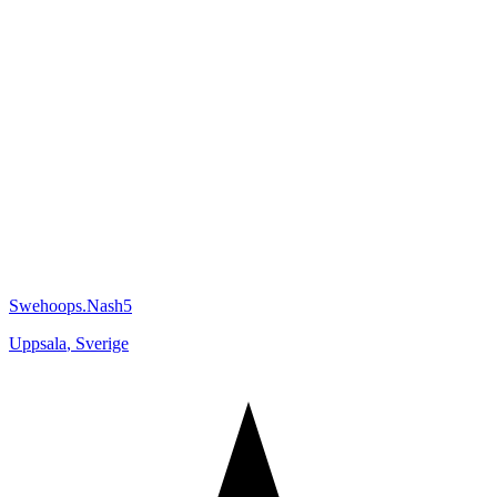
Swehoops.Nash5
Uppsala
,
Sverige