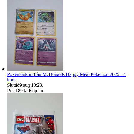
Pokémonkort från McDonalds Happy Meal Pokemon 2025 - 4
kort
Sluttid
9 aug 18:23
.
Pris:
189 kr
,
Köp nu
.