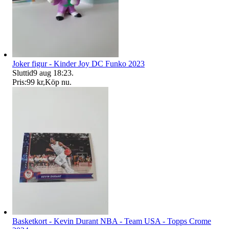
Joker figur - Kinder Joy DC Funko 2023
Sluttid
9 aug 18:23
.
Pris:
99 kr
,
Köp nu
.
Basketkort - Kevin Durant NBA - Team USA - Topps Crome