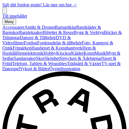
Sälj ditt fordon gratis! Läs mer om hur ->
Till innehållet
Meny
Accessoarer
Antikt & Design
Barnartiklar
Barnkläder &
Barnskor
Barnleksaker
Biljetter & Resor
Bygg & Verktyg
Böcker &
Tidningar
Datorer & Tillbehör
DVD &
Videofilmer
Fordon
Fordonsdelar & tillbehör
Foto, Kameror &
Optik
Frimärken
Handgjort & Konsthantverk
Hem &
Hushåll
Hemelektronik
Hobby
Klockor
Kläder
Konst
Musik
Mynt &
Sedlar
Samlarsaker
Skor
Skönhet
Smycken & Ädelstenar
Sport &
Fritid
Telefoni, Tablets & Wearables
Trädgård & Växter
TV-spel &
Datorspel
Vykort & Bilder
Övrigt
Inspiration