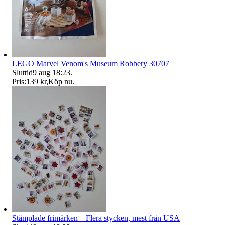
LEGO Marvel Venom's Museum Robbery 30707
Sluttid
9 aug 18:23
.
Pris:
139 kr
,
Köp nu
.
Stämplade frimärken – Flera stycken, mest från USA