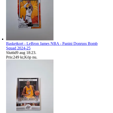
Basketkort - LeBron James NBA - Panini Donruss Bomb
Squad 2024-25
Sluttid
9 aug 18:23
.
Pris:
249 kr
,
Köp nu
.