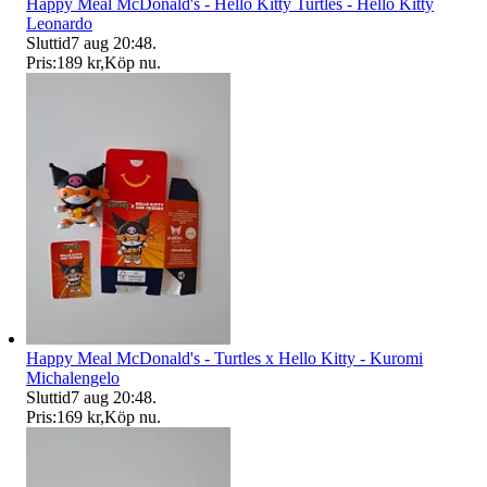
Happy Meal McDonald's - Hello Kitty Turtles - Hello Kitty
Leonardo
Sluttid
7 aug 20:48
.
Pris:
189 kr
,
Köp nu
.
Happy Meal McDonald's - Turtles x Hello Kitty - Kuromi
Michalengelo
Sluttid
7 aug 20:48
.
Pris:
169 kr
,
Köp nu
.