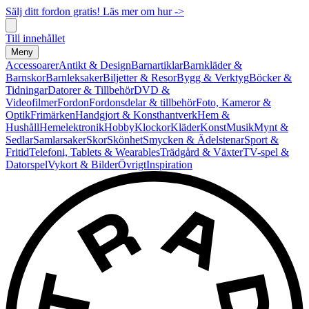
Sälj ditt fordon gratis! Läs mer om hur ->
Till innehållet
Meny
Accessoarer
Antikt & Design
Barnartiklar
Barnkläder &
Barnskor
Barnleksaker
Biljetter & Resor
Bygg & Verktyg
Böcker &
Tidningar
Datorer & Tillbehör
DVD &
Videofilmer
Fordon
Fordonsdelar & tillbehör
Foto, Kameror &
Optik
Frimärken
Handgjort & Konsthantverk
Hem &
Hushåll
Hemelektronik
Hobby
Klockor
Kläder
Konst
Musik
Mynt &
Sedlar
Samlarsaker
Skor
Skönhet
Smycken & Ädelstenar
Sport &
Fritid
Telefoni, Tablets & Wearables
Trädgård & Växter
TV-spel &
Datorspel
Vykort & Bilder
Övrigt
Inspiration