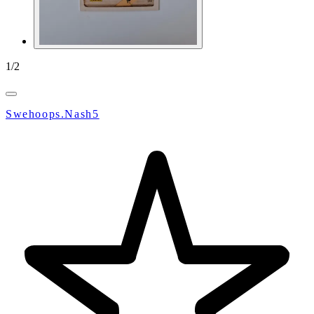
1
/
2
Swehoops.Nash5