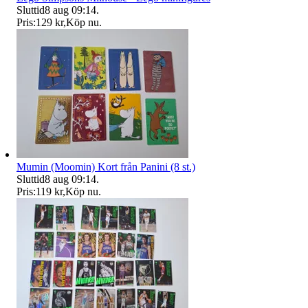
Sluttid
8 aug 09:14
.
Pris:
129 kr
,
Köp nu
.
Mumin (Moomin) Kort från Panini (8 st.)
Sluttid
8 aug 09:14
.
Pris:
119 kr
,
Köp nu
.