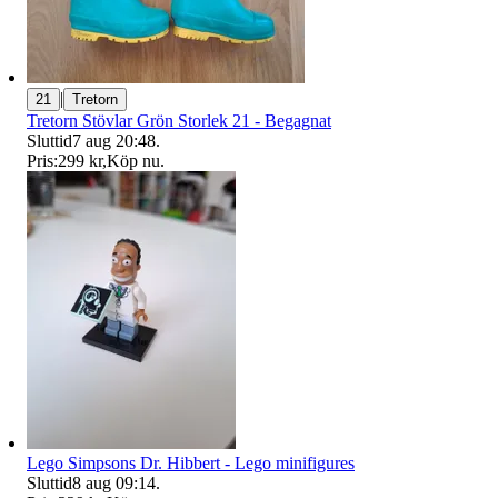
|
21
Tretorn
Tretorn Stövlar Grön Storlek 21 - Begagnat
Sluttid
7 aug 20:48
.
Pris:
299 kr
,
Köp nu
.
Lego Simpsons Dr. Hibbert - Lego minifigures
Sluttid
8 aug 09:14
.