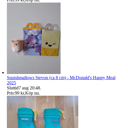
Squishmallows Stevon (ca 8 cm) - McDonald's Happy Meal
2025
Sluttid
7 aug 20:48
.
Pris:
99 kr
,
Köp nu
.