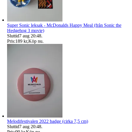
Super Sonic leksak - McDonalds Happy Meal (från Sonic the
Hedgehog 3 movie)
Sluttid
7 aug 20:48
.
Pris:
189 kr
,
Köp nu
.
Melodifestivalen 2022 badge (cirka 7,5 cm)
Sluttid
7 aug 20:48
.
Pris:
99 kr
,
Köp nu
.