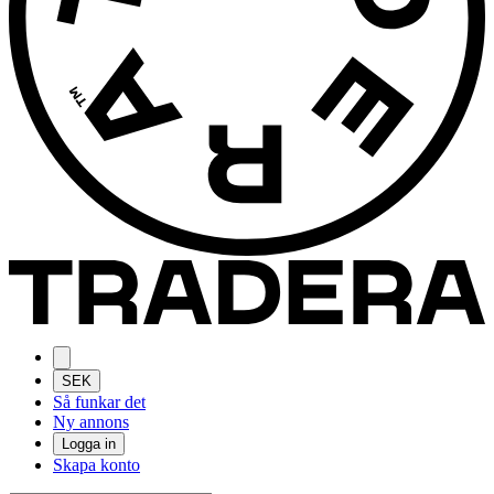
SEK
Så funkar det
Ny annons
Logga in
Skapa konto