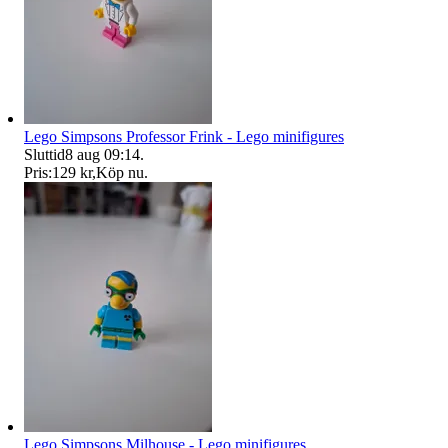
Lego Simpsons Professor Frink - Lego minifigures
Sluttid
8 aug 09:14
.
Pris:
129 kr
,
Köp nu
.
Lego Simpsons Milhouse - Lego minifigures