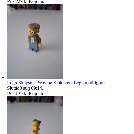
Pris:
229 kr
,
Köp nu
.
Lego Simpsons Waylon Smithers - Lego minifigures
Sluttid
8 aug 09:14
.
Pris:
129 kr
,
Köp nu
.