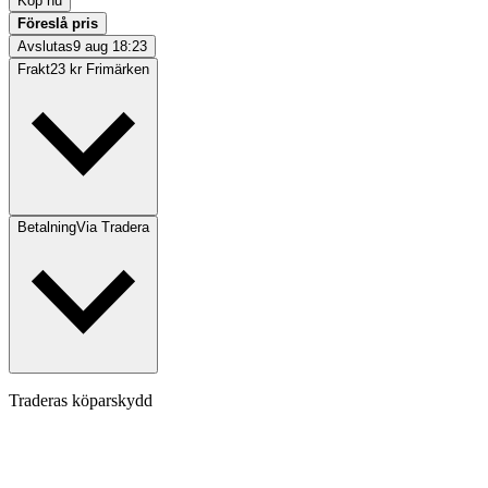
Köp nu
Föreslå pris
Avslutas
9 aug 18:23
Frakt
23 kr Frimärken
Betalning
Via Tradera
Traderas köparskydd