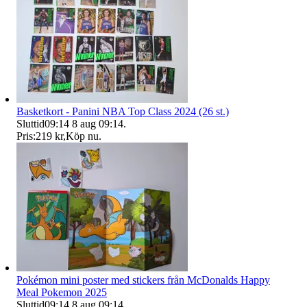
Basketkort - Panini NBA Top Class 2024 (26 st.)
Sluttid
09:14
8 aug 09:14
.
Pris:
219 kr
,
Köp nu
.
Pokémon mini poster med stickers från McDonalds Happy
Meal Pokemon 2025
Sluttid
09:14
8 aug 09:14
.