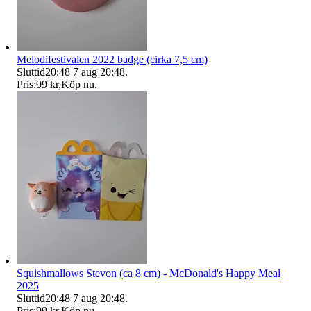
Melodifestivalen 2022 badge (cirka 7,5 cm)
Sluttid
20:48
7 aug 20:48
.
Pris:
99 kr
,
Köp nu
.
Squishmallows Stevon (ca 8 cm) - McDonald's Happy Meal
2025
Sluttid
20:48
7 aug 20:48
.
Pris:
99 kr
,
Köp nu
.