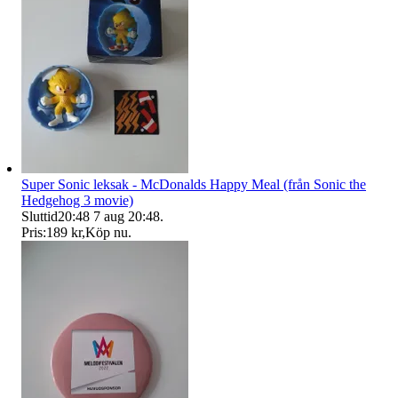
Super Sonic leksak - McDonalds Happy Meal (från Sonic the
Hedgehog 3 movie)
Sluttid
20:48
7 aug 20:48
.
Pris:
189 kr
,
Köp nu
.