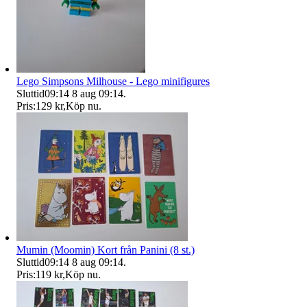
Lego Simpsons Milhouse - Lego minifigures
Sluttid
09:14
8 aug 09:14
.
Pris:
129 kr
,
Köp nu
.
Mumin (Moomin) Kort från Panini (8 st.)
Sluttid
09:14
8 aug 09:14
.
Pris:
119 kr
,
Köp nu
.