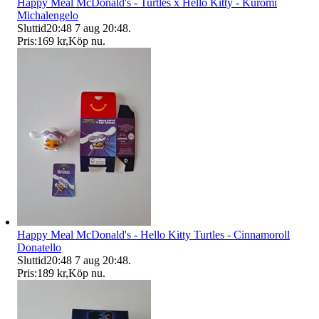
Happy Meal McDonald's - Turtles x Hello Kitty - Kuromi
Michalengelo
Sluttid
20:48
7 aug 20:48
.
Pris:
169 kr
,
Köp nu
.
Happy Meal McDonald's - Hello Kitty Turtles - Cinnamoroll
Donatello
Sluttid
20:48
7 aug 20:48
.
Pris:
189 kr
,
Köp nu
.