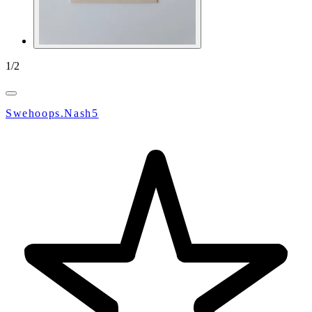
1
/
2
Swehoops.Nash5