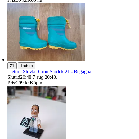
|
21
Tretorn
Tretorn Stövlar Grön Storlek 21 - Begagnat
Sluttid
20:48
7 aug 20:48
.
Pris:
299 kr
,
Köp nu
.