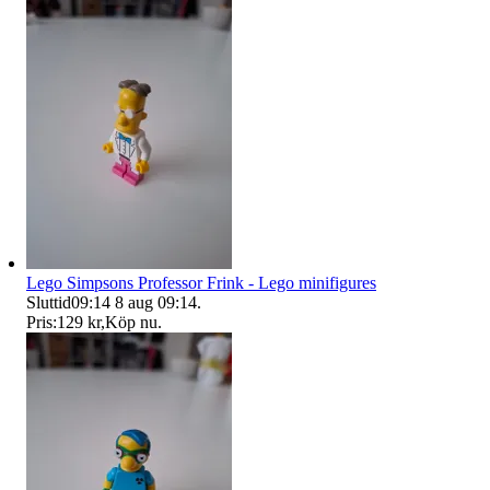
Lego Simpsons Professor Frink - Lego minifigures
Sluttid
09:14
8 aug 09:14
.
Pris:
129 kr
,
Köp nu
.