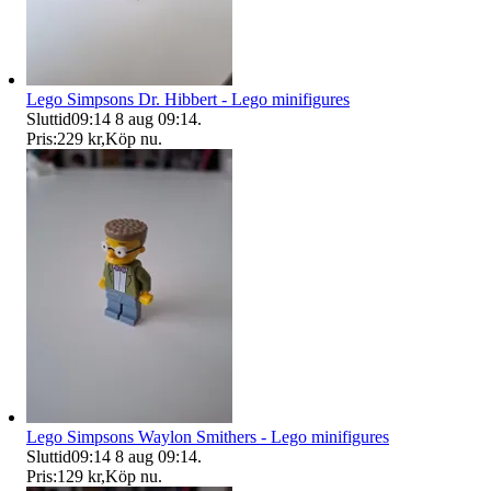
Lego Simpsons Dr. Hibbert - Lego minifigures
Sluttid
09:14
8 aug 09:14
.
Pris:
229 kr
,
Köp nu
.
Lego Simpsons Waylon Smithers - Lego minifigures
Sluttid
09:14
8 aug 09:14
.
Pris:
129 kr
,
Köp nu
.