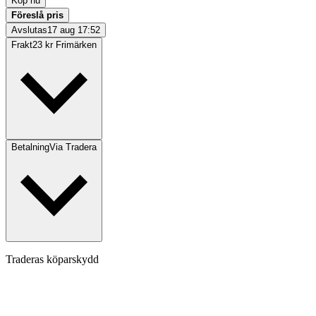
Köp nu
Föreslå pris
Avslutas
17 aug 17:52
Frakt
23 kr Frimärken
Betalning
Via Tradera
Traderas köparskydd