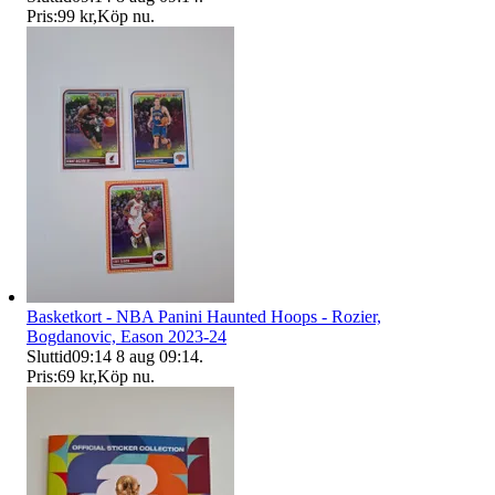
Pris:
99 kr
,
Köp nu
.
Basketkort - NBA Panini Haunted Hoops - Rozier,
Bogdanovic, Eason 2023-24
Sluttid
09:14
8 aug 09:14
.
Pris:
69 kr
,
Köp nu
.