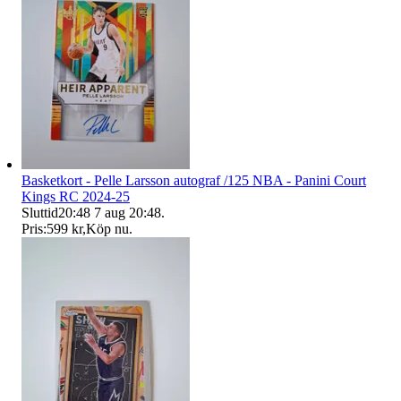
Basketkort - Pelle Larsson autograf /125 NBA - Panini Court
Kings RC 2024-25
Sluttid
20:48
7 aug 20:48
.
Pris:
599 kr
,
Köp nu
.