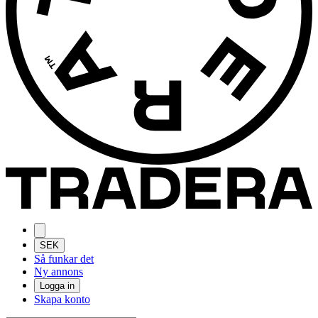
SEK
Så funkar det
Ny annons
Logga in
Skapa konto