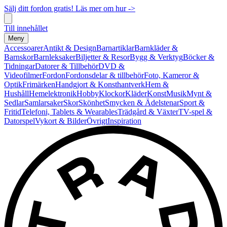
Sälj ditt fordon gratis! Läs mer om hur ->
Till innehållet
Meny
Accessoarer
Antikt & Design
Barnartiklar
Barnkläder &
Barnskor
Barnleksaker
Biljetter & Resor
Bygg & Verktyg
Böcker &
Tidningar
Datorer & Tillbehör
DVD &
Videofilmer
Fordon
Fordonsdelar & tillbehör
Foto, Kameror &
Optik
Frimärken
Handgjort & Konsthantverk
Hem &
Hushåll
Hemelektronik
Hobby
Klockor
Kläder
Konst
Musik
Mynt &
Sedlar
Samlarsaker
Skor
Skönhet
Smycken & Ädelstenar
Sport &
Fritid
Telefoni, Tablets & Wearables
Trädgård & Växter
TV-spel &
Datorspel
Vykort & Bilder
Övrigt
Inspiration