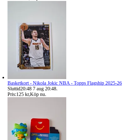
Basketkort - Nikola Jokic NBA - Topps Flagship 2025-26
Sluttid
20:48
7 aug 20:48
.
Pris:
125 kr
,
Köp nu
.