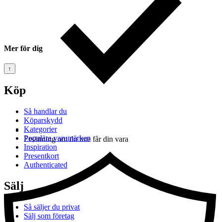
Mer för dig
↑
Köp
Så handlar du
Köparskydd
Kategorier
Populära varumärken
Ersättning om du inte får din vara
Inspiration
Presentkort
Authenticated
Sälj
Så säljer du privat
Sälj som företag