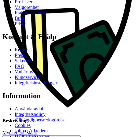
ProLister
Välgörenhet
Fraktkalkylatorn
Butik
Priser
Kontakt & Hjälp
Regler
Press
Säkerhet
FAQ
Vad är nytt?
Kundservice
Integritetsinställningar
Information
Användaravtal
Integritetspolicy
Tillgänglighetsredogörelse
Beskrivning
Cookies
Jobba på Tradera
Mycket gott skick
Hållbarhetsstrategi