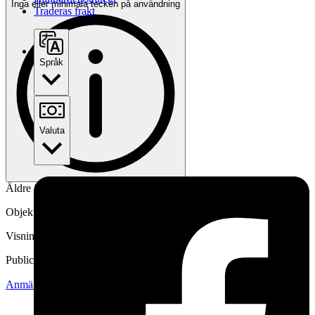
Inga eller minimala tecken på användning
Traderas frakt
Språk
Valuta
Äldre idrottspris i metal och sten sockel .
Objektnr
736 262 437
Visningar
106
Publicerad
14 jun 09:43
Anmäl
Sälj liknande