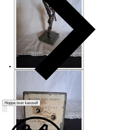
Hoppa över karusell