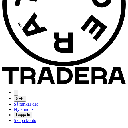
SEK
Så funkar det
Ny annons
Logga in
Skapa konto