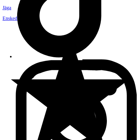
Jäga
Enskede
,
Sverige