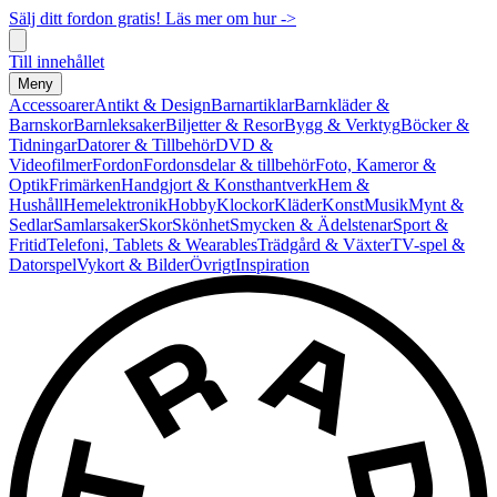
Sälj ditt fordon gratis! Läs mer om hur ->
Till innehållet
Meny
Accessoarer
Antikt & Design
Barnartiklar
Barnkläder &
Barnskor
Barnleksaker
Biljetter & Resor
Bygg & Verktyg
Böcker &
Tidningar
Datorer & Tillbehör
DVD &
Videofilmer
Fordon
Fordonsdelar & tillbehör
Foto, Kameror &
Optik
Frimärken
Handgjort & Konsthantverk
Hem &
Hushåll
Hemelektronik
Hobby
Klockor
Kläder
Konst
Musik
Mynt &
Sedlar
Samlarsaker
Skor
Skönhet
Smycken & Ädelstenar
Sport &
Fritid
Telefoni, Tablets & Wearables
Trädgård & Växter
TV-spel &
Datorspel
Vykort & Bilder
Övrigt
Inspiration