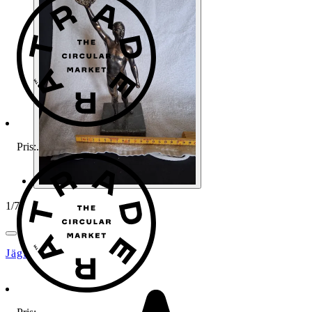
Pris:
.
1
/
7
Jäga