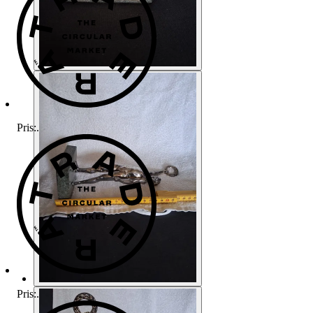
Pris:
.
Pris:
.