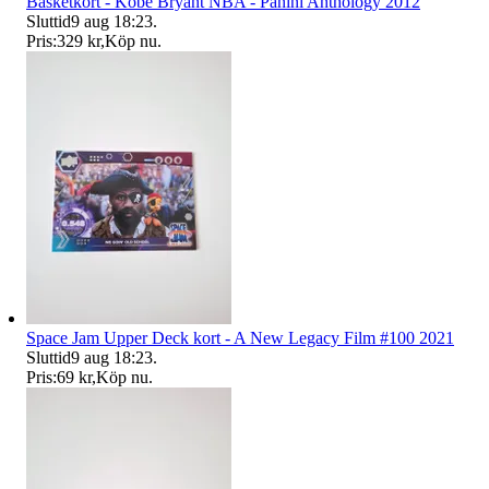
Basketkort - Kobe Bryant NBA - Panini Anthology 2012
Sluttid
9 aug 18:23
.
Pris:
329 kr
,
Köp nu
.
Space Jam Upper Deck kort - A New Legacy Film #100 2021
Sluttid
9 aug 18:23
.
Pris:
69 kr
,
Köp nu
.