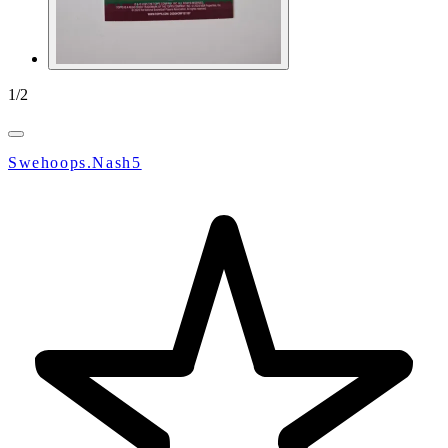
1
/
2
Swehoops.Nash5