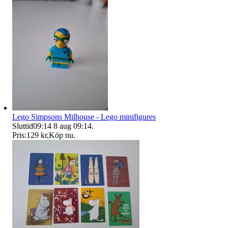
Lego Simpsons Milhouse - Lego minifigures
Sluttid
09:14
8 aug 09:14
.
Pris:
129 kr
,
Köp nu
.