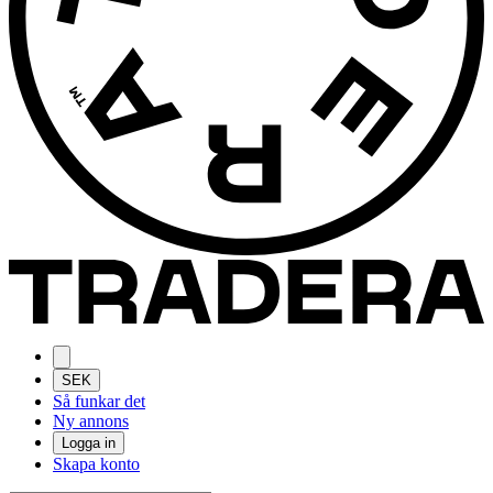
SEK
Så funkar det
Ny annons
Logga in
Skapa konto