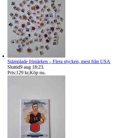
Stämplade frimärken – Flera stycken, mest från USA
Sluttid
9 aug 18:23
.
Pris:
129 kr
,
Köp nu
.