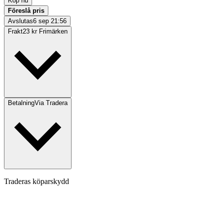
Köp nu
Föreslå pris
Avslutas
6 sep 21:56
Frakt
23 kr Frimärken
Betalning
Via Tradera
Traderas köparskydd