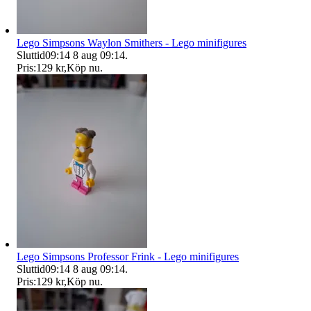
Lego Simpsons Waylon Smithers - Lego minifigures
Sluttid
09:14
8 aug 09:14
.
Pris:
129 kr
,
Köp nu
.
Lego Simpsons Professor Frink - Lego minifigures
Sluttid
09:14
8 aug 09:14
.
Pris:
129 kr
,
Köp nu
.