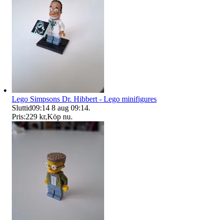
Lego Simpsons Dr. Hibbert - Lego minifigures
Sluttid
09:14
8 aug 09:14
.
Pris:
229 kr
,
Köp nu
.