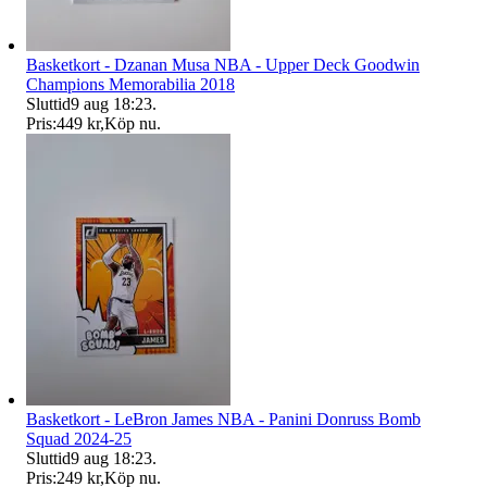
Basketkort - Dzanan Musa NBA - Upper Deck Goodwin
Champions Memorabilia 2018
Sluttid
9 aug 18:23
.
Pris:
449 kr
,
Köp nu
.
Basketkort - LeBron James NBA - Panini Donruss Bomb
Squad 2024-25
Sluttid
9 aug 18:23
.
Pris:
249 kr
,
Köp nu
.