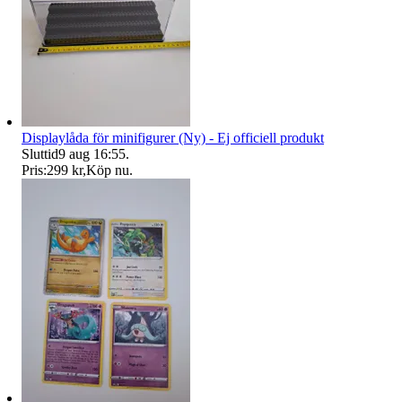
Displaylåda för minifigurer (Ny) - Ej officiell produkt
Sluttid
9 aug 16:55
.
Pris:
299 kr
,
Köp nu
.