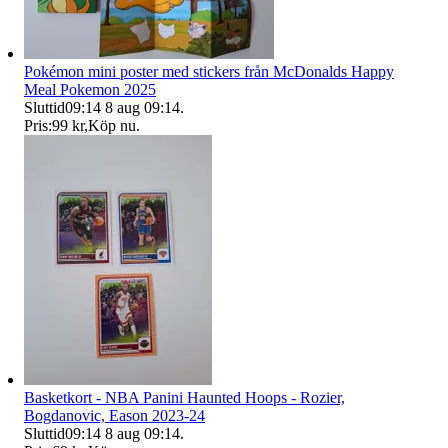
Pokémon mini poster med stickers från McDonalds Happy
Meal Pokemon 2025
Sluttid
09:14
8 aug 09:14
.
Pris:
99 kr
,
Köp nu
.
Basketkort - NBA Panini Haunted Hoops - Rozier,
Bogdanovic, Eason 2023-24
Sluttid
09:14
8 aug 09:14
.