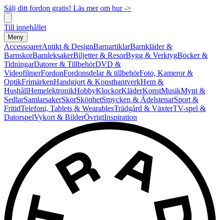
Sälj ditt fordon gratis! Läs mer om hur ->
Till innehållet
Meny
Accessoarer
Antikt & Design
Barnartiklar
Barnkläder &
Barnskor
Barnleksaker
Biljetter & Resor
Bygg & Verktyg
Böcker &
Tidningar
Datorer & Tillbehör
DVD &
Videofilmer
Fordon
Fordonsdelar & tillbehör
Foto, Kameror &
Optik
Frimärken
Handgjort & Konsthantverk
Hem &
Hushåll
Hemelektronik
Hobby
Klockor
Kläder
Konst
Musik
Mynt &
Sedlar
Samlarsaker
Skor
Skönhet
Smycken & Ädelstenar
Sport &
Fritid
Telefoni, Tablets & Wearables
Trädgård & Växter
TV-spel &
Datorspel
Vykort & Bilder
Övrigt
Inspiration