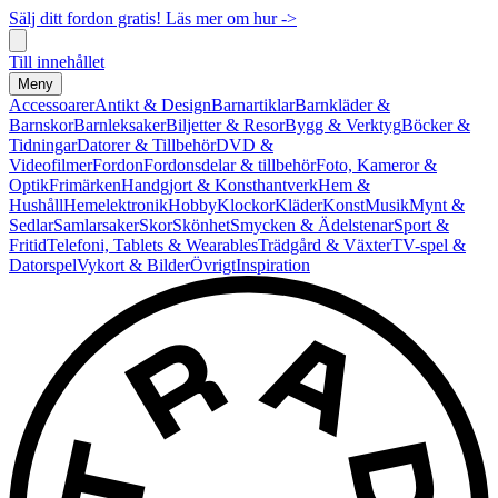
Sälj ditt fordon gratis! Läs mer om hur ->
Till innehållet
Meny
Accessoarer
Antikt & Design
Barnartiklar
Barnkläder &
Barnskor
Barnleksaker
Biljetter & Resor
Bygg & Verktyg
Böcker &
Tidningar
Datorer & Tillbehör
DVD &
Videofilmer
Fordon
Fordonsdelar & tillbehör
Foto, Kameror &
Optik
Frimärken
Handgjort & Konsthantverk
Hem &
Hushåll
Hemelektronik
Hobby
Klockor
Kläder
Konst
Musik
Mynt &
Sedlar
Samlarsaker
Skor
Skönhet
Smycken & Ädelstenar
Sport &
Fritid
Telefoni, Tablets & Wearables
Trädgård & Växter
TV-spel &
Datorspel
Vykort & Bilder
Övrigt
Inspiration