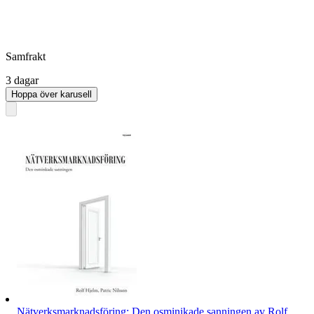
Samfrakt
3 dagar
Hoppa över karusell
Nätverksmarknadsföring: Den osminikade sanningen av Rolf