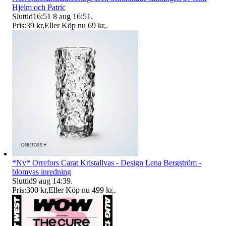
Hjelm och Patric
Sluttid
16:51
8 aug 16:51
.
Pris:
39 kr
,
Eller Köp nu
69 kr
,
.
*Ny* Orrefors Carat Kristallvas - Design Lena Bergström -
blomvas inredning
Sluttid
9 aug 14:39
.
Pris:
300 kr
,
Eller Köp nu
499 kr
,
.