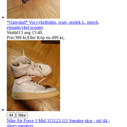
*Oanvänd* Voi cykelhjälm, svart, storlek L, merch,
elsparkcykel scooter
Sluttid
13 aug 15:40
.
Pris:
399 kr
,
Eller Köp nu
499 kr
,
.
|
44
Nike
Nike Air Force 1 Mid 315123-111 Sneaker skor - strl 44 -
shoes speakers