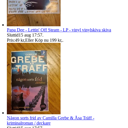
Papa Dee - Lettin' Off Steam - LP - vinyl vinylskiva skiva
Sluttid
15 aug 17:57
.
Pris:
49 kr
,
Eller Köp nu
199 kr
,
.
Någon sorts frid av Camilla Grebe & Åsa Träff -
kriminalroman / deckare