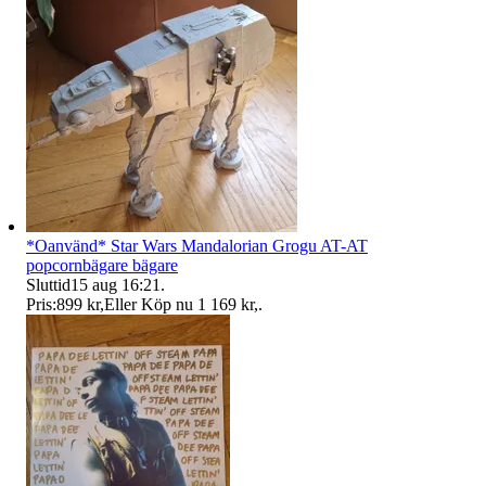
*Oanvänd* Star Wars Mandalorian Grogu AT-AT
popcornbägare bägare
Sluttid
15 aug 16:21
.
Pris:
899 kr
,
Eller Köp nu
1 169 kr
,
.