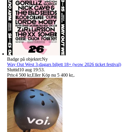
Badge på objektet:
Ny
Way Out West 3-dagars biljett 18+ (wow 2026 ticket festival)
Sluttid
10 aug 19:53
.
Pris:
4 500 kr
,
Eller Köp nu
5 400 kr
,
.