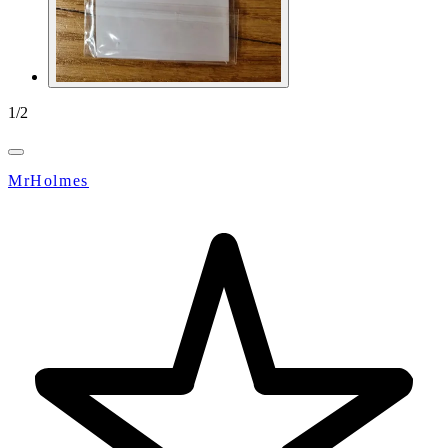
1
/
2
MrHolmes