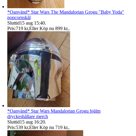
*Oanvänd* Star Wars The Mandalorian Grogu "Baby Yoda"
popcornskål
Sluttid
15 aug 15:40
.
Pris:
719 kr
,
Eller Köp nu
899 kr
,
.
*Oanvänd* Star Wars Mandalorian Grogu hjälm
dryckeshållare merch
Sluttid
15 aug 16:20
.
Pris:
539 kr
,
Eller Köp nu
719 kr
,
.