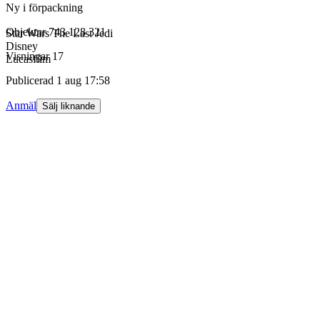
Ny i förpackning
Objektnr
743 128 321
Star Wars The Last Jedi
Disney
Visningar
17
Lucasfilm
Publicerad
1 aug 17:58
Anmäl
Sälj liknande