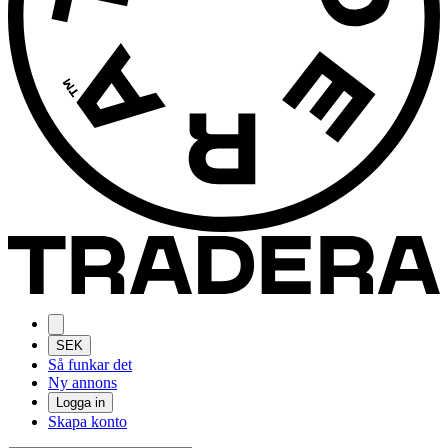
SEK
Så funkar det
Ny annons
Logga in
Skapa konto