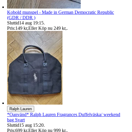
Kobold munspel - Made in German Democratic Republic
(GDR / DDR )
Sluttid
14 aug 19:15
.
Pris:
149 kr
,
Eller Köp nu
249 kr
,
.
Ralph Lauren
*Oanvänd* Ralph Lauren Fragrances Duffelväska/ weekend
bag Svart
Sluttid
15 aug 15:20
.
Pris:
699 kr
,
Eller Köp nu
999 kr
,
.