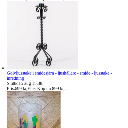
Golvljusstake i smidesjärn - ljushållare - smide - ljusstake -
inredning
Sluttid
15 aug 15:38
.
Pris:
699 kr
,
Eller Köp nu
899 kr
,
.