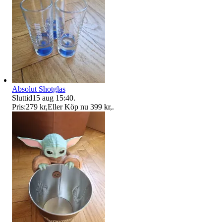
Absolut Shotglas
Sluttid
15 aug 15:40
.
Pris:
279 kr
,
Eller Köp nu
399 kr
,
.