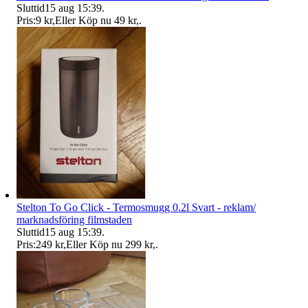
Sluttid
15 aug 15:39
.
Pris:
9 kr
,
Eller Köp nu
49 kr
,
.
Stelton To Go Click - Termosmugg 0.2l Svart - reklam/
marknadsföring filmstaden
Sluttid
15 aug 15:39
.
Pris:
249 kr
,
Eller Köp nu
299 kr
,
.