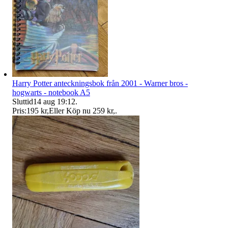
Harry Potter anteckningsbok från 2001 - Warner bros -
hogwarts - notebook A5
Sluttid
14 aug 19:12
.
Pris:
195 kr
,
Eller Köp nu
259 kr
,
.