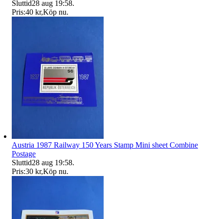
Sluttid
28 aug 19:58
.
Pris:
40 kr
,
Köp nu
.
Austria 1987 Railway 150 Years Stamp Mini sheet Combine
Postage
Sluttid
28 aug 19:58
.
Pris:
30 kr
,
Köp nu
.