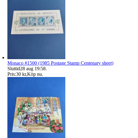
Monaco #1500 (1985 Postage Stamp Centenary sheet)
Sluttid
28 aug 19:58
.
Pris:
30 kr
,
Köp nu
.