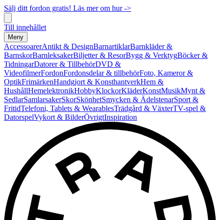
Sälj ditt fordon gratis! Läs mer om hur ->
Till innehållet
Meny
Accessoarer
Antikt & Design
Barnartiklar
Barnkläder &
Barnskor
Barnleksaker
Biljetter & Resor
Bygg & Verktyg
Böcker &
Tidningar
Datorer & Tillbehör
DVD &
Videofilmer
Fordon
Fordonsdelar & tillbehör
Foto, Kameror &
Optik
Frimärken
Handgjort & Konsthantverk
Hem &
Hushåll
Hemelektronik
Hobby
Klockor
Kläder
Konst
Musik
Mynt &
Sedlar
Samlarsaker
Skor
Skönhet
Smycken & Ädelstenar
Sport &
Fritid
Telefoni, Tablets & Wearables
Trädgård & Växter
TV-spel &
Datorspel
Vykort & Bilder
Övrigt
Inspiration