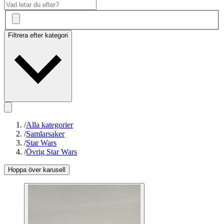
Filtrera efter kategori
/
Alla kategorier
/
Samlarsaker
/
Star Wars
/
Övrig Star Wars
Hoppa över karusell