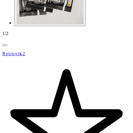
1
/
2
Retrovik2