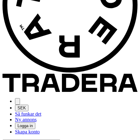
SEK
Så funkar det
Ny annons
Logga in
Skapa konto