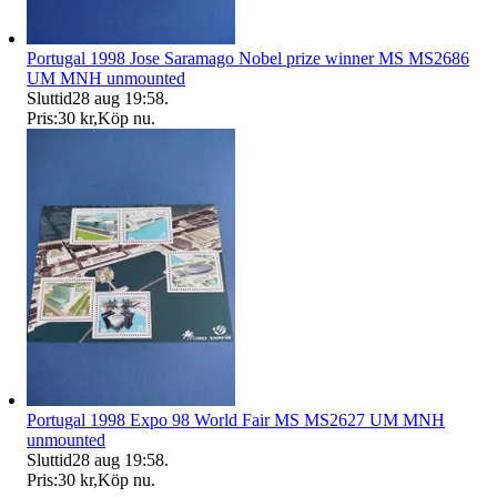
Portugal 1998 Jose Saramago Nobel prize winner MS MS2686
UM MNH unmounted
Sluttid
28 aug 19:58
.
Pris:
30 kr
,
Köp nu
.
Portugal 1998 Expo 98 World Fair MS MS2627 UM MNH
unmounted
Sluttid
28 aug 19:58
.
Pris:
30 kr
,
Köp nu
.