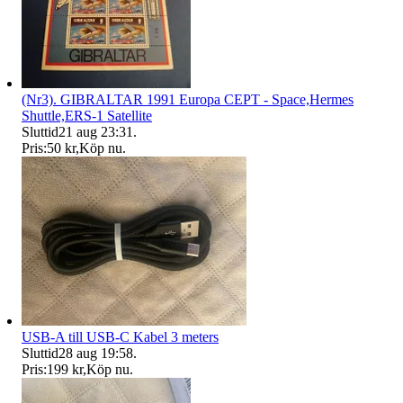
(Nr3). GIBRALTAR 1991 Europa CEPT - Space,Hermes
Shuttle,ERS-1 Satellite
Sluttid
21 aug 23:31
.
Pris:
50 kr
,
Köp nu
.
USB-A till USB-C Kabel 3 meters
Sluttid
28 aug 19:58
.
Pris:
199 kr
,
Köp nu
.