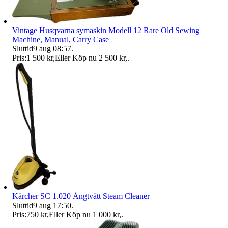
Vintage Husqvarna symaskin Modell 12 Rare Old Sewing
Machine, Manual, Carry Case
Sluttid
9 aug 08:57
.
Pris:
1 500 kr
,
Eller Köp nu
2 500 kr
,
.
Kärcher SC 1.020 Ångtvätt Steam Cleaner
Sluttid
9 aug 17:50
.
Pris:
750 kr
,
Eller Köp nu
1 000 kr
,
.