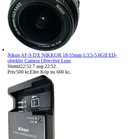
Nikon AF-S DX NIKKOR 18-55mm 1:3.5-5.6GII ED-
objektiv Camera Objective Lens
Sluttid
22:52
7 aug 22:52
.
Pris:
500 kr
,
Eller Köp nu
600 kr
,
.