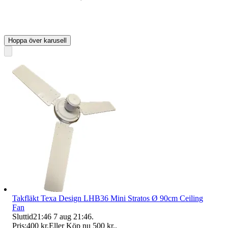
Hoppa över karusell
Takfläkt Texa Design LHB36 Mini Stratos Ø 90cm Ceiling
Fan
Sluttid
21:46
7 aug 21:46
.
Pris:
400 kr
,
Eller Köp nu
500 kr
,
.