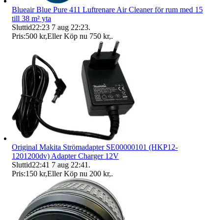
Blueair Blue Pure 411 Luftrenare Air Cleaner för rum med 15
till 38 m² yta
Sluttid
22:23
7 aug 22:23
.
Pris:
500 kr
,
Eller Köp nu
750 kr
,
.
Original Makita Strömadapter SE00000101 (HKP12-
1201200dv) Adapter Charger 12V
Sluttid
22:41
7 aug 22:41
.
Pris:
150 kr
,
Eller Köp nu
200 kr
,
.