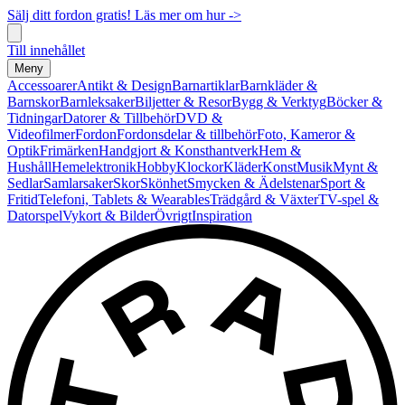
Sälj ditt fordon gratis! Läs mer om hur ->
Till innehållet
Meny
Accessoarer
Antikt & Design
Barnartiklar
Barnkläder &
Barnskor
Barnleksaker
Biljetter & Resor
Bygg & Verktyg
Böcker &
Tidningar
Datorer & Tillbehör
DVD &
Videofilmer
Fordon
Fordonsdelar & tillbehör
Foto, Kameror &
Optik
Frimärken
Handgjort & Konsthantverk
Hem &
Hushåll
Hemelektronik
Hobby
Klockor
Kläder
Konst
Musik
Mynt &
Sedlar
Samlarsaker
Skor
Skönhet
Smycken & Ädelstenar
Sport &
Fritid
Telefoni, Tablets & Wearables
Trädgård & Växter
TV-spel &
Datorspel
Vykort & Bilder
Övrigt
Inspiration