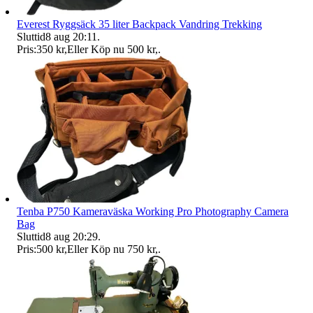
Everest Ryggsäck 35 liter Backpack Vandring Trekking
Sluttid
8 aug 20:11
.
Pris:
350 kr
,
Eller Köp nu
500 kr
,
.
Tenba P750 Kameraväska Working Pro Photography Camera
Bag
Sluttid
8 aug 20:29
.
Pris:
500 kr
,
Eller Köp nu
750 kr
,
.