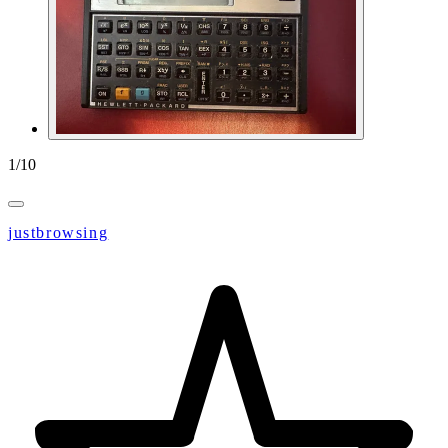
1
/
10
justbrowsing