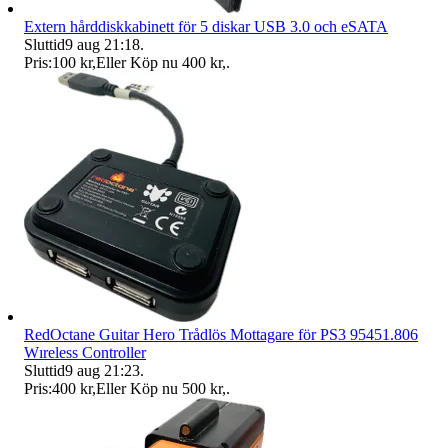
Extern hårddiskkabinett för 5 diskar USB 3.0 och eSATA
Sluttid
9 aug 21:18
.
Pris:
100 kr
,
Eller Köp nu
400 kr
,
.
RedOctane Guitar Hero Trådlös Mottagare för PS3 95451.806
Wıreless Controller
Sluttid
9 aug 21:23
.
Pris:
400 kr
,
Eller Köp nu
500 kr
,
.