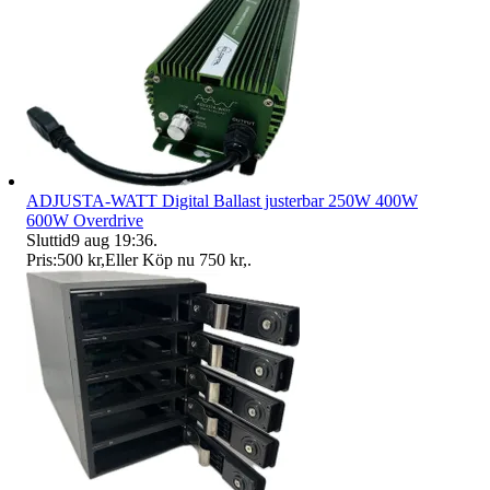
ADJUSTA-WATT Digital Ballast justerbar 250W 400W
600W Overdrive
Sluttid
9 aug 19:36
.
Pris:
500 kr
,
Eller Köp nu
750 kr
,
.