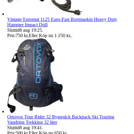
Vintage Euromat 1125 Euro-Fast Borrmaskin Heavy Duty
Hammer Impact Drill
Sluttid
8 aug 19:25
.
Pris:
750 kr
,
Eller Köp nu
1 250 kr
,
.
Ortovox Tour Rider 32 Ryggsäck Backpack Ski Touring
Vandring Trekking 32 liter
Sluttid
8 aug 19:41
.
Pris:
500 kr
,
Eller Köp nu
650 kr
,
.