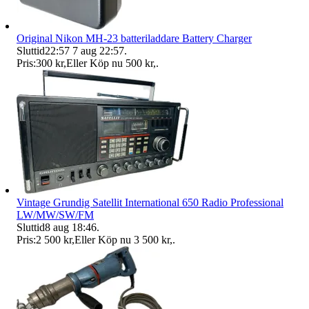
Original Nikon MH-23 batteriladdare Battery Charger
Sluttid
22:57
7 aug 22:57
.
Pris:
300 kr
,
Eller Köp nu
500 kr
,
.
Vintage Grundig Satellit International 650 Radio Professional
LW/MW/SW/FM
Sluttid
8 aug 18:46
.
Pris:
2 500 kr
,
Eller Köp nu
3 500 kr
,
.