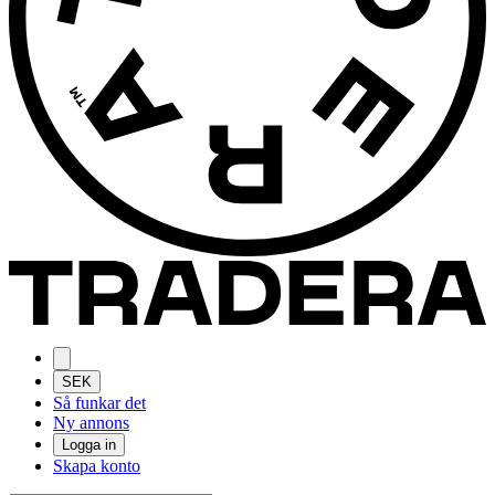
SEK
Så funkar det
Ny annons
Logga in
Skapa konto