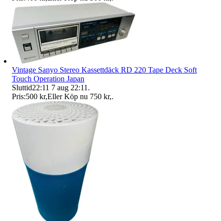
Vintage Sanyo Stereo Kassettdäck RD 220 Tape Deck Soft
Touch Operation Japan
Sluttid
22:11
7 aug 22:11
.
Pris:
500 kr
,
Eller Köp nu
750 kr
,
.