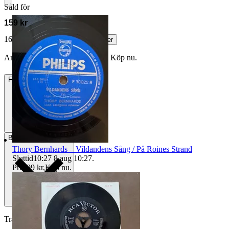
Såld för
159 kr
169 kr med köparskydd.
Läs mer
Annonsen är avslutad. Såld med Köp nu.
Frakt
49 kr DSV
Betalning
Via Tradera
Thory Bernhards – Vildandens Sång / På Roines Strand
Sluttid
10:27
8 aug 10:27
.
Pris:
99 kr
,
Köp nu
.
Traderas köparskydd