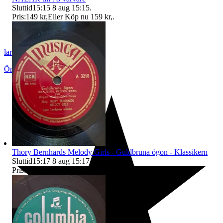
Sluttid
15:15
8 aug 15:15
.
Pris:
149 kr
,
Eller Köp nu
159 kr
,
.
larosa
Örebro
,
Sverige
Thory Bernhards Melody Girls - Guldbruna ögon - Klassikern
Sluttid
15:17
8 aug 15:17
.
Pris:
75 kr
,
Eller Köp nu
85 kr
,
.