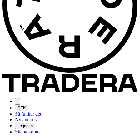
SEK
Så funkar det
Ny annons
Logga in
Skapa konto