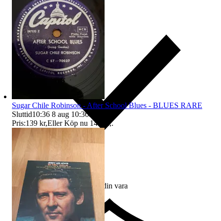
Sugar Chile Robinson - After School Blues - BLUES RARE
Sluttid
10:36
8 aug 10:36
.
Pris:
139 kr
,
Eller Köp nu
149 kr
,
.
Ersättning om du inte får din vara