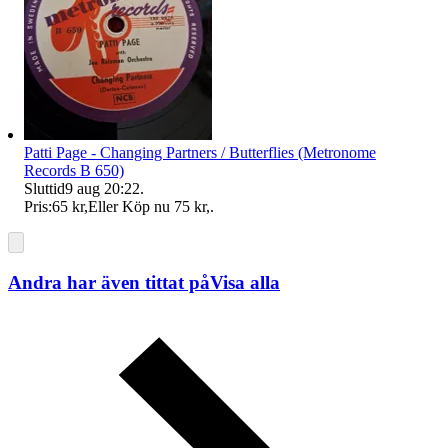
Patti Page - Changing Partners / Butterflies (Metronome
Records B 650)
Sluttid
9 aug 20:22
.
Pris:
65 kr
,
Eller Köp nu
75 kr
,
.
Andra har även tittat på
Visa alla