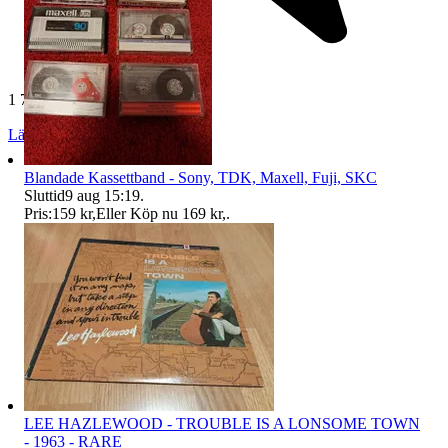
1 753 omdömen
Läs omdömen
Följ
Blandade Kassettband - Sony, TDK, Maxell, Fuji, SKC
Sluttid
9 aug 15:19
.
Pris:
159 kr
,
Eller Köp nu
169 kr
,
.
LEE HAZLEWOOD - TROUBLE IS A LONSOME TOWN
- 1963 - RARE