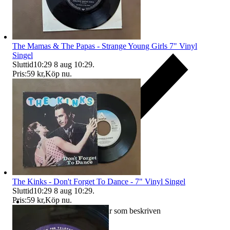
The Mamas & The Papas - Strange Young Girls 7" Vinyl
Singel
Sluttid
10:29
8 aug 10:29
.
Pris:
59 kr
,
Köp nu
.
The Kinks - Don't Forget To Dance - 7" Vinyl Singel
Sluttid
10:29
8 aug 10:29
.
Pris:
59 kr
,
Köp nu
.
Ersättning om varan inte är som beskriven