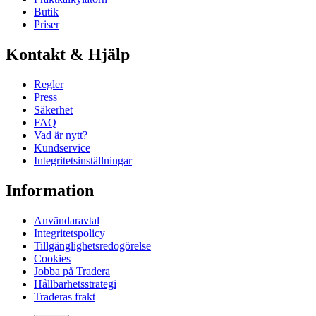
Butik
Priser
Kontakt & Hjälp
Regler
Press
Säkerhet
FAQ
Vad är nytt?
Kundservice
Integritetsinställningar
Information
Användaravtal
Integritetspolicy
Tillgänglighetsredogörelse
Cookies
Jobba på Tradera
Hållbarhetsstrategi
Traderas frakt