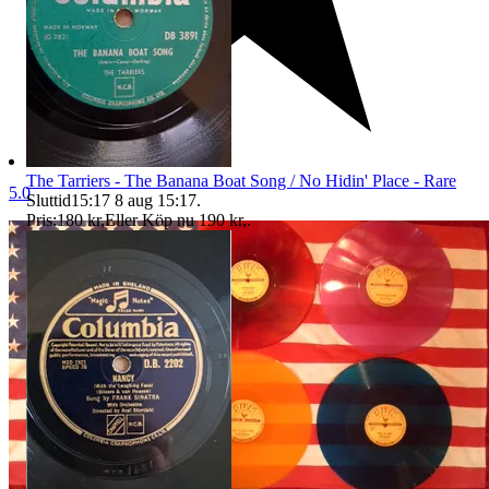
The Tarriers - The Banana Boat Song / No Hidin' Place - Rare
5.0
Sluttid
15:17
8 aug 15:17
.
Pris:
180 kr
,
Eller Köp nu
190 kr
,
.