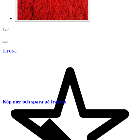
1
/
2
larosa
Köp mer och spara på frakten