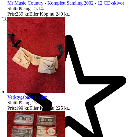
Mr Music Country - Komplett Samling 2002 - 12 CD-skivor
Sluttid
9 aug 15:14
.
Pris:
239 kr
,
Eller Köp nu
249 kr
,
.
Toppsäljare
Verktygsbälte i läder
Sluttid
9 aug 15:14
.
Pris:
199 kr
,
Eller Köp nu
225 kr
,
.