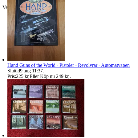
Verifierad
Hand Guns of the World - Pistoler - Revolvrar - Automatvapen
Sluttid
9 aug 11:37
.
Pris:
225 kr
,
Eller Köp nu
249 kr
,
.