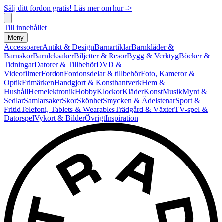
Sälj ditt fordon gratis! Läs mer om hur ->
Till innehållet
Meny
Accessoarer
Antikt & Design
Barnartiklar
Barnkläder &
Barnskor
Barnleksaker
Biljetter & Resor
Bygg & Verktyg
Böcker &
Tidningar
Datorer & Tillbehör
DVD &
Videofilmer
Fordon
Fordonsdelar & tillbehör
Foto, Kameror &
Optik
Frimärken
Handgjort & Konsthantverk
Hem &
Hushåll
Hemelektronik
Hobby
Klockor
Kläder
Konst
Musik
Mynt &
Sedlar
Samlarsaker
Skor
Skönhet
Smycken & Ädelstenar
Sport &
Fritid
Telefoni, Tablets & Wearables
Trädgård & Växter
TV-spel &
Datorspel
Vykort & Bilder
Övrigt
Inspiration