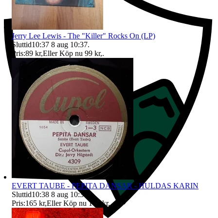
Jerry Lee Lewis - The "Killer" Rocks On (LP)
Sluttid
10:37
8 aug 10:37
.
Pris:
89 kr
,
Eller Köp nu
99 kr
,
.
EVERT TAUBE - PEPITA DANSAR - HULDAS KARIN
Sluttid
10:38
8 aug 10:38
.
Pris:
165 kr
,
Eller Köp nu
175 kr
,
.