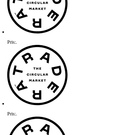
Pris:
.
Pris:
.