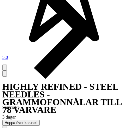
5.0
HIGHLY REFINED - STEEL
NEEDLES -
GRAMMOFONNÅLAR TILL
78 VARVARE
Samfrakt
3 dagar
Avslutad
6 jun 19:53
Hoppa över karusell