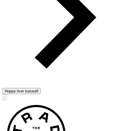
Hoppa över karusell