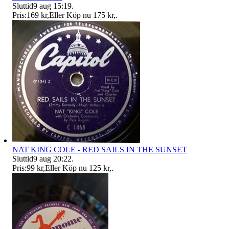
Sluttid
9 aug 15:19
.
Pris:
169 kr
,
Eller Köp nu
175 kr
,
.
NAT KING COLE - RED SAILS IN THE SUNSET
Sluttid
9 aug 20:22
.
Pris:
99 kr
,
Eller Köp nu
125 kr
,
.