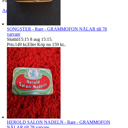
Publicerad
24 maj 18:56
Anmäl
Sälj liknande
SONGSTER - Rare - GRAMMOFON NÅLAR till 78
varvare
Sluttid
15:15
8 aug 15:15
.
Pris:
149 kr
,
Eller Köp nu
159 kr
,
.
HEROLD SALON NADELN - Rare - GRAMMOFON
NÅLAR till 78 varvare