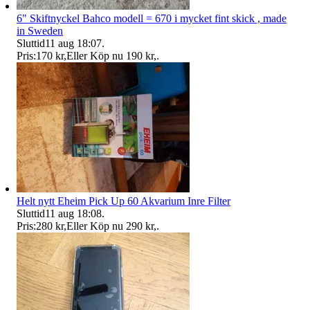
6" Skiftnyckel Bahco modell = 670 i mycket fint skick , made
in Sweden
Sluttid
11 aug 18:07
.
Pris:
170 kr
,
Eller Köp nu
190 kr
,
.
Helt nytt Eheim Pick Up 60 Akvarium Inre Filter
Sluttid
11 aug 18:08
.
Pris:
280 kr
,
Eller Köp nu
290 kr
,
.