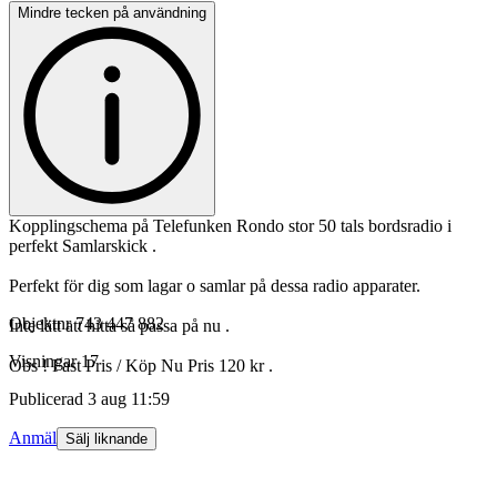
Mindre tecken på användning
Kopplingschema på Telefunken Rondo stor 50 tals bordsradio i
perfekt Samlarskick .
Perfekt för dig som lagar o samlar på dessa radio apparater.
Objektnr
743 447 882
Inte lätt att hitta så passa på nu .
Visningar
17
Obs ! Fast Pris / Köp Nu Pris 120 kr .
Publicerad
3 aug 11:59
Anmäl
Sälj liknande