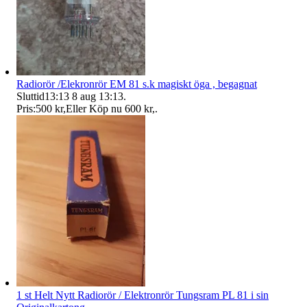
Radiorör /Elekronrör EM 81 s.k magiskt öga , begagnat
Sluttid
13:13
8 aug 13:13
.
Pris:
500 kr
,
Eller Köp nu
600 kr
,
.
1 st Helt Nytt Radiorör / Elektronrör Tungsram PL 81 i sin