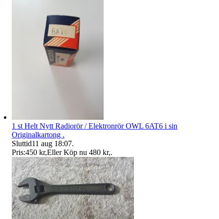
1 st Helt Nytt Radiorör / Elektronrör OWL 6AT6 i sin
Originalkartong .
Sluttid
11 aug 18:07
.
Pris:
450 kr
,
Eller Köp nu
480 kr
,
.