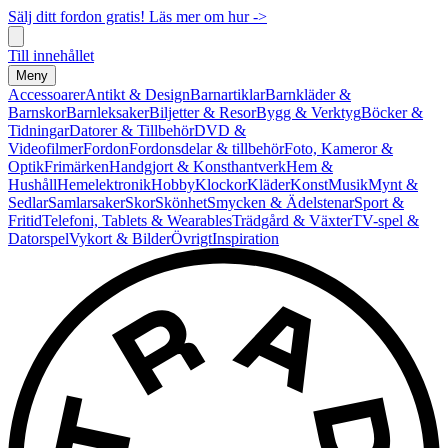
Sälj ditt fordon gratis! Läs mer om hur ->
Till innehållet
Meny
Accessoarer
Antikt & Design
Barnartiklar
Barnkläder &
Barnskor
Barnleksaker
Biljetter & Resor
Bygg & Verktyg
Böcker &
Tidningar
Datorer & Tillbehör
DVD &
Videofilmer
Fordon
Fordonsdelar & tillbehör
Foto, Kameror &
Optik
Frimärken
Handgjort & Konsthantverk
Hem &
Hushåll
Hemelektronik
Hobby
Klockor
Kläder
Konst
Musik
Mynt &
Sedlar
Samlarsaker
Skor
Skönhet
Smycken & Ädelstenar
Sport &
Fritid
Telefoni, Tablets & Wearables
Trädgård & Växter
TV-spel &
Datorspel
Vykort & Bilder
Övrigt
Inspiration