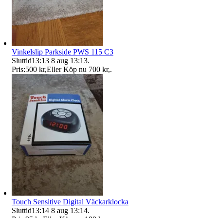
Vinkelslip Parkside PWS 115 C3
Sluttid
13:13
8 aug 13:13
.
Pris:
500 kr
,
Eller Köp nu
700 kr
,
.
Touch Sensitive Digital Väckarklocka
Sluttid
13:14
8 aug 13:14
.