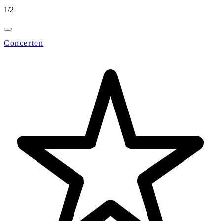
1
/
2
Concerton