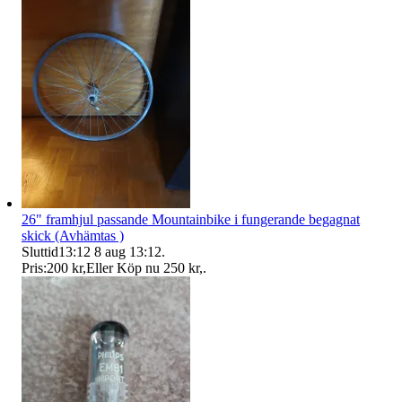
26" framhjul passande Mountainbike i fungerande begagnat
skick (Avhämtas )
Sluttid
13:12
8 aug 13:12
.
Pris:
200 kr
,
Eller Köp nu
250 kr
,
.