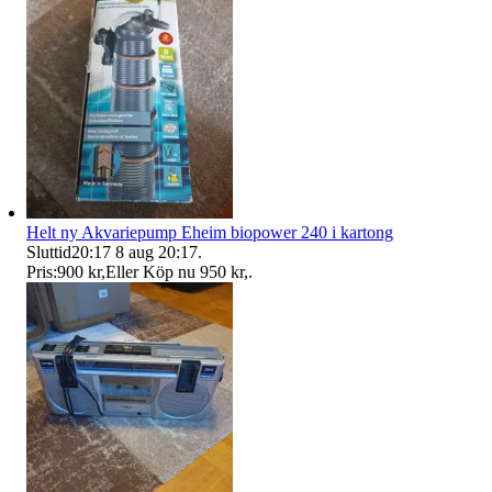
Helt ny Akvariepump Eheim biopower 240 i kartong
Sluttid
20:17
8 aug 20:17
.
Pris:
900 kr
,
Eller Köp nu
950 kr
,
.