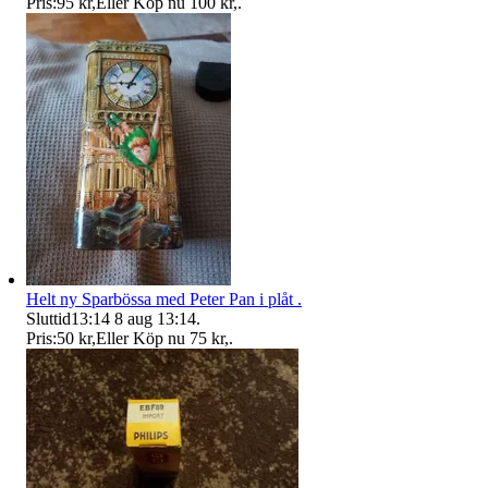
Pris:
95 kr
,
Eller Köp nu
100 kr
,
.
Helt ny Sparbössa med Peter Pan i plåt .
Sluttid
13:14
8 aug 13:14
.
Pris:
50 kr
,
Eller Köp nu
75 kr
,
.