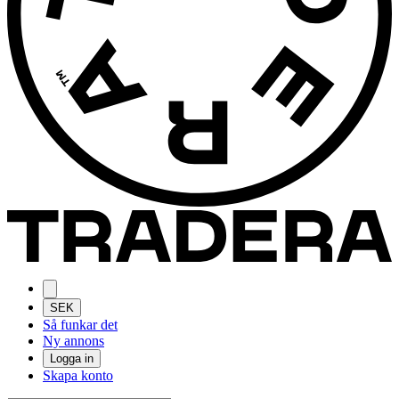
SEK
Så funkar det
Ny annons
Logga in
Skapa konto