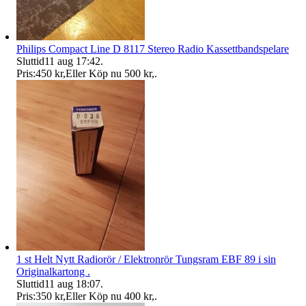
Philips Compact Line D 8117 Stereo Radio Kassettbandspelare
Sluttid
11 aug 17:42
.
Pris:
450 kr
,
Eller Köp nu
500 kr
,
.
1 st Helt Nytt Radiorör / Elektronrör Tungsram EBF 89 i sin
Originalkartong .
Sluttid
11 aug 18:07
.
Pris:
350 kr
,
Eller Köp nu
400 kr
,
.