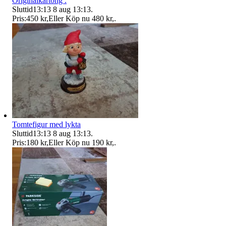
Originalkartong .
Sluttid
13:13
8 aug 13:13
.
Pris:
450 kr
,
Eller Köp nu
480 kr
,
.
Tomtefigur med lykta
Sluttid
13:13
8 aug 13:13
.
Pris:
180 kr
,
Eller Köp nu
190 kr
,
.