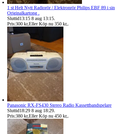
1 st Helt Nytt Radiorör / Elektronrör Philips EBF 89 i sin
Originalkartong .
Sluttid
13:15
8 aug 13:15
.
Pris:
300 kr
,
Eller Köp nu
350 kr
,
.
Panasonic RX-FS430 Stereo Radio Kassettbandspelare
Sluttid
18:29
8 aug 18:29
.
Pris:
380 kr
,
Eller Köp nu
450 kr
,
.