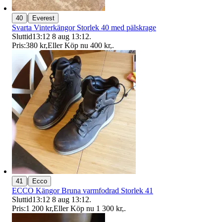
|
40
Everest
Svarta Vinterkängor Storlek 40 med pälskrage
Sluttid
13:12
8 aug 13:12
.
Pris:
380 kr
,
Eller Köp nu
400 kr
,
.
|
41
Ecco
ECCO Kängor Bruna varmfodrad Storlek 41
Sluttid
13:12
8 aug 13:12
.
Pris:
1 200 kr
,
Eller Köp nu
1 300 kr
,
.