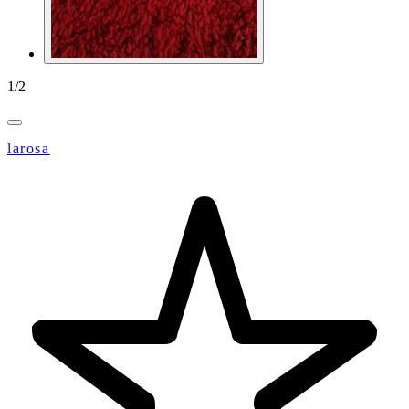
1
/
2
larosa