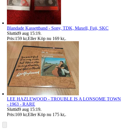
Blandade Kassettband - Sony, TDK, Maxell, Fuji, SKC
Sluttid
9 aug 15:19
.
Pris:
159 kr
,
Eller Köp nu
169 kr
,
.
LEE HAZLEWOOD - TROUBLE IS A LONSOME TOWN
- 1963 - RARE
Sluttid
9 aug 15:19
.
Pris:
169 kr
,
Eller Köp nu
175 kr
,
.