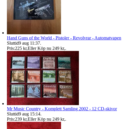
Hand Guns of the World - Pistoler - Revolvrar - Automatvapen
Sluttid
9 aug 11:37
.
Pris:
225 kr
,
Eller Köp nu
249 kr
,
.
Mr Music Country - Komplett Samling 2002 - 12 CD-skivor
Sluttid
9 aug 15:14
.
Pris:
239 kr
,
Eller Köp nu
249 kr
,
.