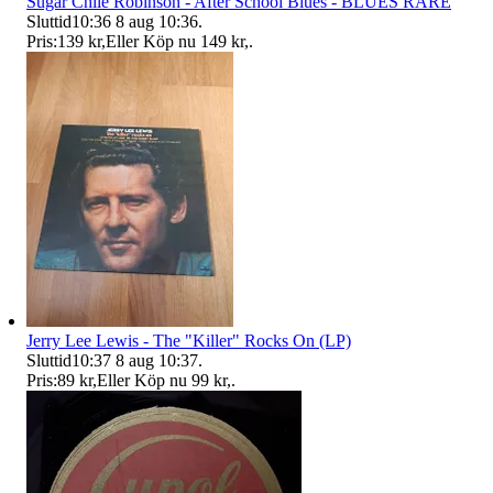
Sugar Chile Robinson - After School Blues - BLUES RARE
Sluttid
10:36
8 aug 10:36
.
Pris:
139 kr
,
Eller Köp nu
149 kr
,
.
Jerry Lee Lewis - The "Killer" Rocks On (LP)
Sluttid
10:37
8 aug 10:37
.
Pris:
89 kr
,
Eller Köp nu
99 kr
,
.