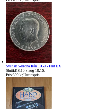
Svensk 5-krona från 1959 - Fint EX !
Sluttid
18:16
8 aug 18:16
.
Pris:
390 kr
,
Utropspris
.