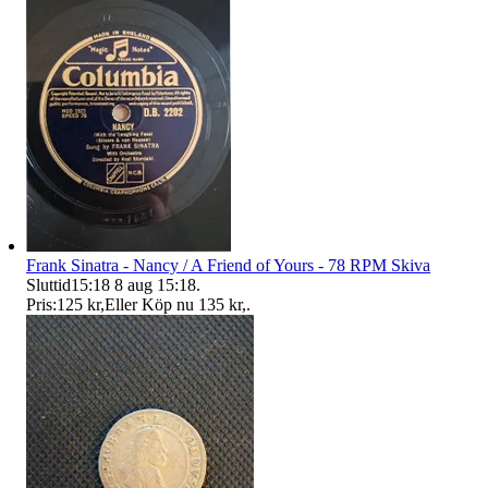
Frank Sinatra - Nancy / A Friend of Yours - 78 RPM Skiva
Sluttid
15:18
8 aug 15:18
.
Pris:
125 kr
,
Eller Köp nu
135 kr
,
.