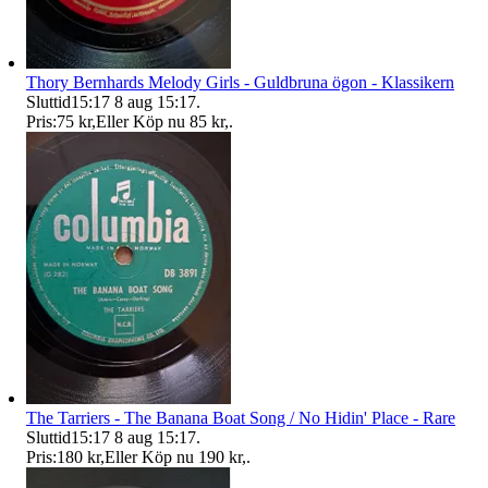
Thory Bernhards Melody Girls - Guldbruna ögon - Klassikern
Sluttid
15:17
8 aug 15:17
.
Pris:
75 kr
,
Eller Köp nu
85 kr
,
.
The Tarriers - The Banana Boat Song / No Hidin' Place - Rare
Sluttid
15:17
8 aug 15:17
.
Pris:
180 kr
,
Eller Köp nu
190 kr
,
.