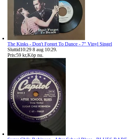
The Kinks - Don't Forget To Dance - 7" Vinyl Singel
Sluttid
10:29
8 aug 10:29
.
Pris:
59 kr
,
Köp nu
.