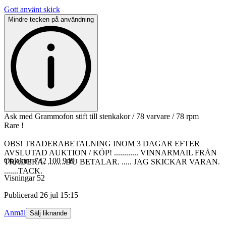
Gott använt skick
Mindre tecken på användning
Ask med Grammofon stift till stenkakor / 78 varvare / 78 rpm
Rare !
OBS! TRADERABETALNING INOM 3 DAGAR EFTER
AVSLUTAD AUKTION / KÖP! ............ VINNARMAIL FRÅN
Objektnr
742 100 949
TRADERA. .........DU BETALAR. ..... JAG SKICKAR VARAN.
.......TACK.
Visningar
52
Publicerad
26 jul 15:15
Anmäl
Sälj liknande