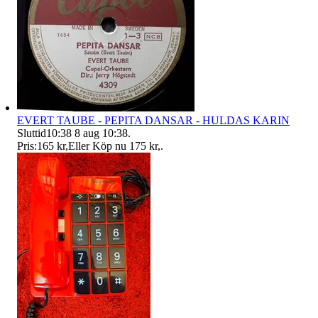
EVERT TAUBE - PEPITA DANSAR - HULDAS KARIN
Sluttid
10:38
8 aug 10:38
.
Pris:
165 kr
,
Eller Köp nu
175 kr
,
.