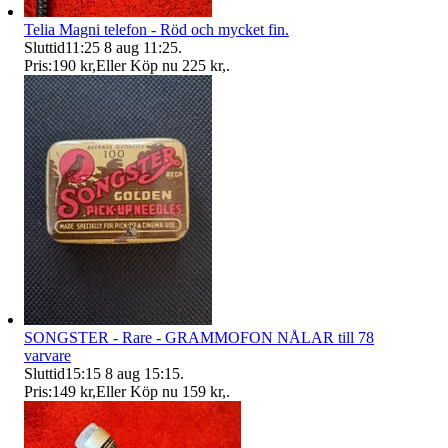
Telia Magni telefon - Röd och mycket fin.
Sluttid
11:25
8 aug 11:25
.
Pris:
190 kr
,
Eller Köp nu
225 kr
,
.
SONGSTER - Rare - GRAMMOFON NÅLAR till 78
varvare
Sluttid
15:15
8 aug 15:15
.
Pris:
149 kr
,
Eller Köp nu
159 kr
,
.