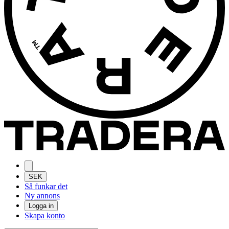
SEK
Så funkar det
Ny annons
Logga in
Skapa konto