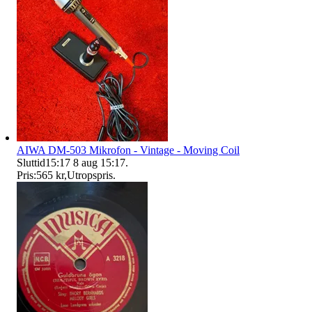
AIWA DM-503 Mikrofon - Vintage - Moving Coil
Sluttid
15:17
8 aug 15:17
.
Pris:
565 kr
,
Utropspris
.