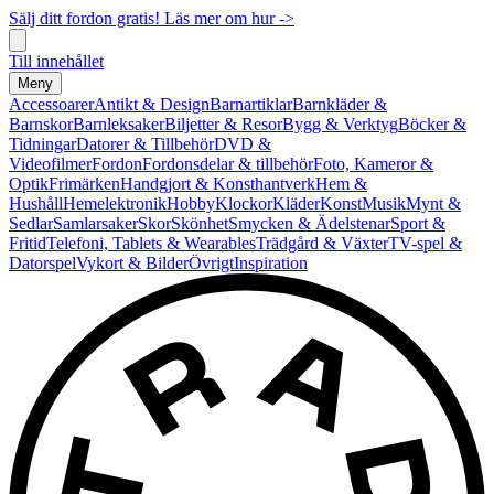
Sälj ditt fordon gratis! Läs mer om hur ->
Till innehållet
Meny
Accessoarer
Antikt & Design
Barnartiklar
Barnkläder &
Barnskor
Barnleksaker
Biljetter & Resor
Bygg & Verktyg
Böcker &
Tidningar
Datorer & Tillbehör
DVD &
Videofilmer
Fordon
Fordonsdelar & tillbehör
Foto, Kameror &
Optik
Frimärken
Handgjort & Konsthantverk
Hem &
Hushåll
Hemelektronik
Hobby
Klockor
Kläder
Konst
Musik
Mynt &
Sedlar
Samlarsaker
Skor
Skönhet
Smycken & Ädelstenar
Sport &
Fritid
Telefoni, Tablets & Wearables
Trädgård & Växter
TV-spel &
Datorspel
Vykort & Bilder
Övrigt
Inspiration