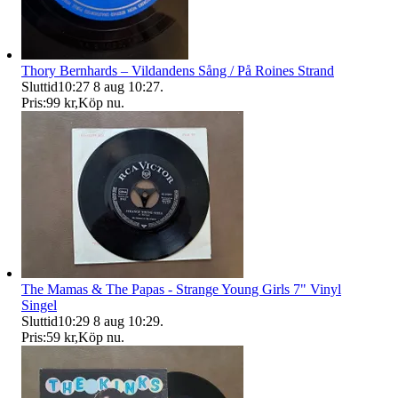
Thory Bernhards – Vildandens Sång / På Roines Strand
Sluttid
10:27
8 aug 10:27
.
Pris:
99 kr
,
Köp nu
.
The Mamas & The Papas - Strange Young Girls 7" Vinyl
Singel
Sluttid
10:29
8 aug 10:29
.
Pris:
59 kr
,
Köp nu
.