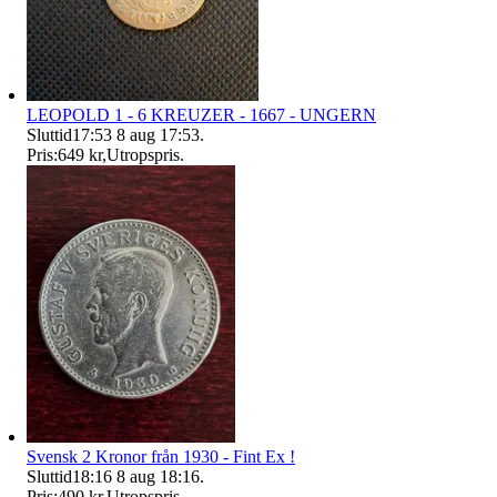
LEOPOLD 1 - 6 KREUZER - 1667 - UNGERN
Sluttid
17:53
8 aug 17:53
.
Pris:
649 kr
,
Utropspris
.
Svensk 2 Kronor från 1930 - Fint Ex !
Sluttid
18:16
8 aug 18:16
.
Pris:
490 kr
,
Utropspris
.