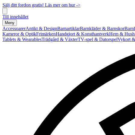
Sälj ditt fordon gratis! Läs mer om hur ->
Till innehållet
Meny
Accessoarer
Antikt & Design
Barnartiklar
Barnkläder & Barnskor
Barnl
Kameror & Optik
Frimärken
Handgjort & Konsthantverk
Hem & Hushå
Tablets & Wearables
Trädgård & Växter
TV-spel & Datorspel
Vykort &