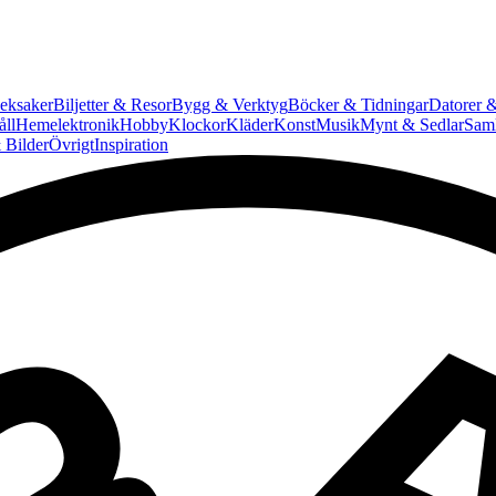
eksaker
Biljetter & Resor
Bygg & Verktyg
Böcker & Tidningar
Datorer &
ll
Hemelektronik
Hobby
Klockor
Kläder
Konst
Musik
Mynt & Sedlar
Saml
 Bilder
Övrigt
Inspiration