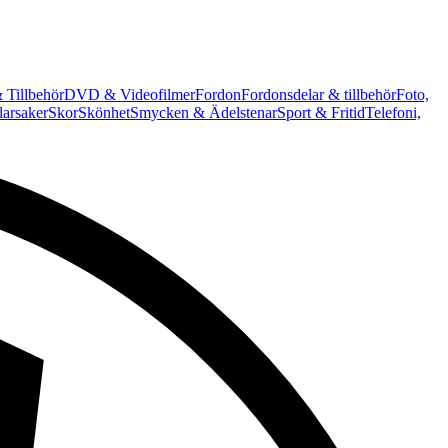
 Tillbehör
DVD & Videofilmer
Fordon
Fordonsdelar & tillbehör
Foto,
arsaker
Skor
Skönhet
Smycken & Ädelstenar
Sport & Fritid
Telefoni,