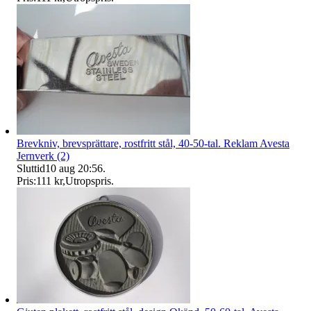
Brevkniv, brevsprättare, rostfritt stål, 40-50-tal. Reklam Avesta
Jernverk (2)
Sluttid
10 aug 20:56
.
Pris:
111 kr
,
Utropspris
.