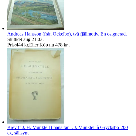
Andreas Hansson (från Ockelbo), två fjällmotiv. En osignerad.
Sluttid
9 aug 21:03
.
Pris:
444 kr
,
Eller Köp nu
478 kr
,
.
Brev fr J. H. Munktell t hans far J. J. Munktell å Grycksbo-200
ex, sällsynt