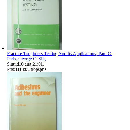
Fracture Toughness Testing And Its Applications, Paul C.
Paris, George C. Sih,
Sluttid
10 aug 21:01
.
Pris:
111 kr
,
Utropspris
.