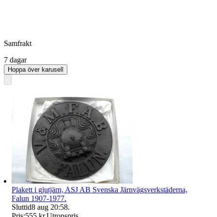
Samfrakt
7 dagar
Hoppa över karusell
Plakett i gjutjärn, ASJ AB Svenska Järnvägsverkstäderna,
Falun 1907-1977.
Sluttid
8 aug 20:58
.
Pris:
555 kr
,
Utropspris
.