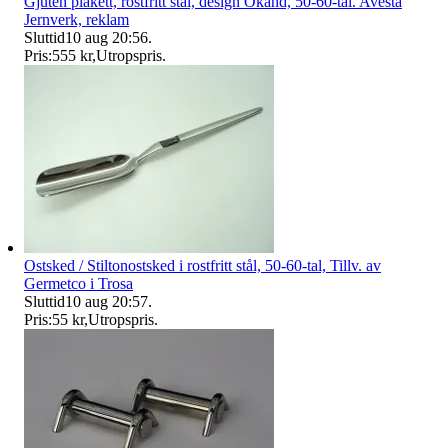
Gjuten plakett, rostfritt stål, design Okänd, 50-60-tal. Avesta
Jernverk, reklam
Sluttid
10 aug 20:56
.
Pris:
555 kr
,
Utropspris
.
Ostsked / Stiltonostsked i rostfritt stål, 50-60-tal, Tillv. av
Germetco i Trosa
Sluttid
10 aug 20:57
.
Pris:
55 kr
,
Utropspris
.