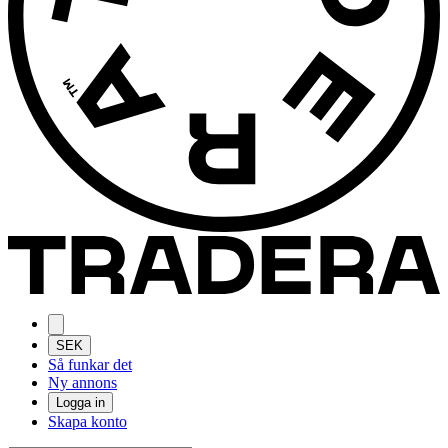
SEK
Så funkar det
Ny annons
Logga in
Skapa konto