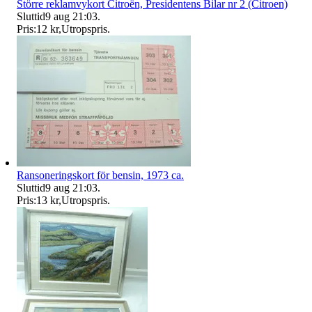
Större reklamvykort Citroën, Presidentens Bilar nr 2 (Citroen)
Sluttid
9 aug 21:03
.
Pris:
12 kr
,
Utropspris
.
Ransoneringskort för bensin, 1973 ca.
Sluttid
9 aug 21:03
.
Pris:
13 kr
,
Utropspris
.