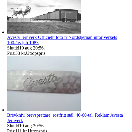
Avesta Jernverk Officiellt foto fr Nordstjernan inför verkets
100-års jub 1983
Sluttid
10 aug 20:56
.
Pris:
33 kr
,
Utropspris
.
Brevkniv, brevsprättare, rostfritt stål, 40-60-tal. Reklam Avesta
Jernverk
Sluttid
10 aug 20:56
.
Pris:
111 kr
,
Utropspris
.