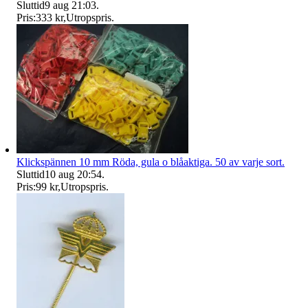
Sluttid
9 aug 21:03
.
Pris:
333 kr
,
Utropspris
.
Klickspännen 10 mm Röda, gula o blåaktiga. 50 av varje sort.
Sluttid
10 aug 20:54
.
Pris:
99 kr
,
Utropspris
.