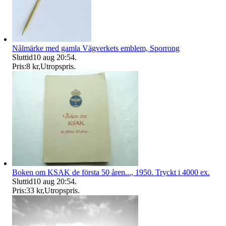
Nålmärke med gamla Vägverkets emblem, Sporrong
Sluttid
10 aug 20:54
.
Pris:
8 kr
,
Utropspris
.
Boken om KSAK de första 50 åren..., 1950. Tryckt i 4000 ex.
Sluttid
10 aug 20:54
.
Pris:
33 kr
,
Utropspris
.