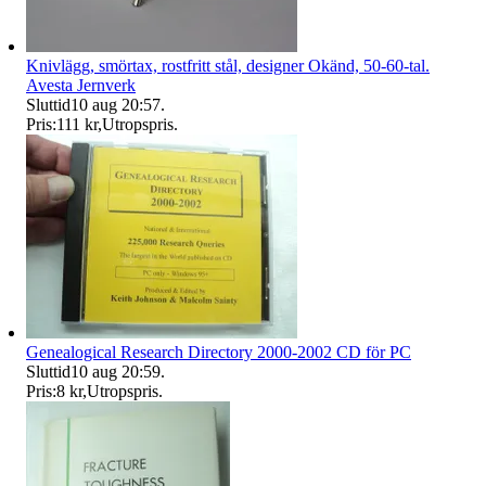
Knivlägg, smörtax, rostfritt stål, designer Okänd, 50-60-tal.
Avesta Jernverk
Sluttid
10 aug 20:57
.
Pris:
111 kr
,
Utropspris
.
Genealogical Research Directory 2000-2002 CD för PC
Sluttid
10 aug 20:59
.
Pris:
8 kr
,
Utropspris
.