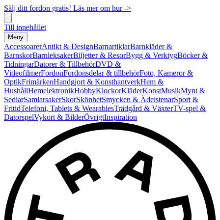
Sälj ditt fordon gratis! Läs mer om hur ->
Till innehållet
Meny
Accessoarer
Antikt & Design
Barnartiklar
Barnkläder &
Barnskor
Barnleksaker
Biljetter & Resor
Bygg & Verktyg
Böcker &
Tidningar
Datorer & Tillbehör
DVD &
Videofilmer
Fordon
Fordonsdelar & tillbehör
Foto, Kameror &
Optik
Frimärken
Handgjort & Konsthantverk
Hem &
Hushåll
Hemelektronik
Hobby
Klockor
Kläder
Konst
Musik
Mynt &
Sedlar
Samlarsaker
Skor
Skönhet
Smycken & Ädelstenar
Sport &
Fritid
Telefoni, Tablets & Wearables
Trädgård & Växter
TV-spel &
Datorspel
Vykort & Bilder
Övrigt
Inspiration