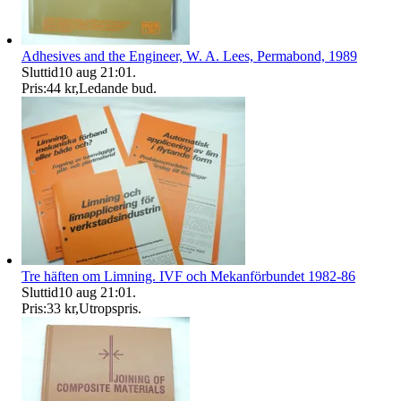
Adhesives and the Engineer, W. A. Lees, Permabond, 1989
Sluttid
10 aug 21:01
.
Pris:
44 kr
,
Ledande bud
.
Tre häften om Limning. IVF och Mekanförbundet 1982-86
Sluttid
10 aug 21:01
.
Pris:
33 kr
,
Utropspris
.