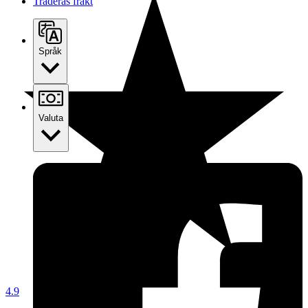
Traderas frakt
Språk
Valuta
4.9