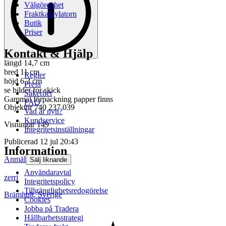
Välgörenhet
Fraktkalkylatorn
Butik
Priser
Kontakt & Hjälp
längd 14,7 cm
bred 11 cm
Regler
höjd 6,3 cm
Press
se bilder for skick
Säkerhet
Gammal förpackning papper finns
FAQ
Objektnr
740 237 039
Vad är nytt?
Kundservice
Visningar
149
Integritetsinställningar
Publicerad
12 jul 20:43
Information
Anmäl
Sälj liknande
Användaravtal
zerri
Integritetspolicy
Tillgänglighetsredogörelse
Brämhult
,
Sverige
Cookies
Jobba på Tradera
Hållbarhetsstrategi