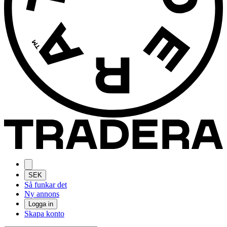
SEK
Så funkar det
Ny annons
Logga in
Skapa konto