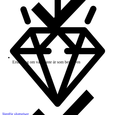
Ersättning om varan inte är som beskriven
Jämför slutpriser