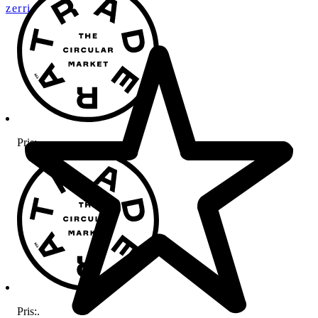
zerri
Pris:
.
Pris:
.