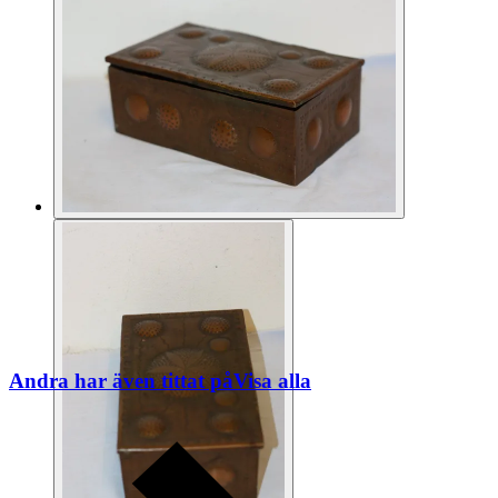
Andra har även tittat på
Visa alla