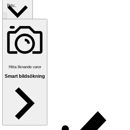
Pris:
.
Betalning
Via Tradera
Hitta liknande varor
Traderas köparskydd
Smart bildsökning