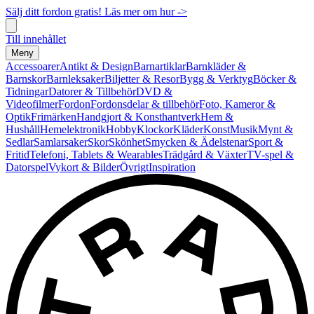
Sälj ditt fordon gratis! Läs mer om hur ->
Till innehållet
Meny
Accessoarer
Antikt & Design
Barnartiklar
Barnkläder &
Barnskor
Barnleksaker
Biljetter & Resor
Bygg & Verktyg
Böcker &
Tidningar
Datorer & Tillbehör
DVD &
Videofilmer
Fordon
Fordonsdelar & tillbehör
Foto, Kameror &
Optik
Frimärken
Handgjort & Konsthantverk
Hem &
Hushåll
Hemelektronik
Hobby
Klockor
Kläder
Konst
Musik
Mynt &
Sedlar
Samlarsaker
Skor
Skönhet
Smycken & Ädelstenar
Sport &
Fritid
Telefoni, Tablets & Wearables
Trädgård & Växter
TV-spel &
Datorspel
Vykort & Bilder
Övrigt
Inspiration