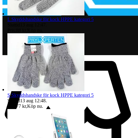
L Skyddshandske för kock HPPE kategori 5
Sluttid
13 aug 12:47
.
Pris:
88 kr
,
Köp nu
.
S Skyddshandske för kock HPPE kategori 5
Sluttid
13 aug 12:48
.
Pris:
77 kr
,
Köp nu
.