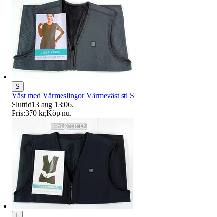
S
Väst med Värmeslingor Värmeväst stl S
Sluttid
13 aug 13:06
.
Pris:
370 kr
,
Köp nu
.
L