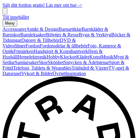
Sälj ditt fordon gratis! Läs mer om hur ->
Till innehållet
Meny
Accessoarer
Antikt & Design
Barnartiklar
Barnkläder &
Barnskor
Barnleksaker
Biljetter & Resor
Bygg & Verktyg
Böcker &
Tidningar
Datorer & Tillbehör
DVD &
Videofilmer
Fordon
Fordonsdelar & tillbehör
Foto, Kameror &
Optik
Frimärken
Handgjort & Konsthantverk
Hem &
Hushåll
Hemelektronik
Hobby
Klockor
Kläder
Konst
Musik
Mynt &
Sedlar
Samlarsaker
Skor
Skönhet
Smycken & Ädelstenar
Sport &
Fritid
Telefoni, Tablets & Wearables
Trädgård & Växter
TV-spel &
Datorspel
Vykort & Bilder
Övrigt
Inspiration