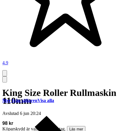
4.9
King Size Roller Rullmaskin
110mm
Mer från säljaren
Visa alla
Avslutad
6 jun 20:24
98 kr
Köparskydd är valfritt hos företag.
Läs mer