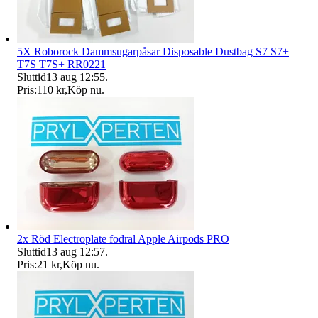
5X Roborock Dammsugarpåsar Disposable Dustbag S7 S7+
T7S T7S+ RR0221
Sluttid
13 aug 12:55
.
Pris:
110 kr
,
Köp nu
.
2x Röd Electroplate fodral Apple Airpods PRO
Sluttid
13 aug 12:57
.
Pris:
21 kr
,
Köp nu
.