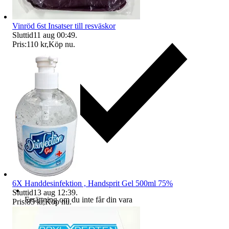
Vinröd 6st Insatser till resväskor
Sluttid
11 aug 00:49
.
Pris:
110 kr
,
Köp nu
.
6X Handdesinfektion , Handsprit Gel 500ml 75%
Sluttid
13 aug 12:39
.
Ersättning om du inte får din vara
Pris:
85 kr
,
Köp nu
.