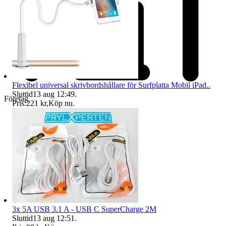
Flexibel universal skrivbordshållare för Surfplatta Mobil iPad..
Sluttid
13 aug 12:49
.
Företag
Pris:
221 kr
,
Köp nu
.
3x 5A USB 3.1 A - USB C SuperCharge 2M
Sluttid
13 aug 12:51
.