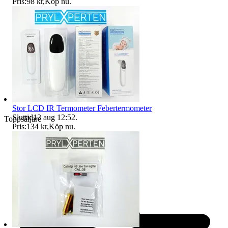
Pris:
98 kr
,
Köp nu
.
Stor LCD IR Termometer Febertermometer
Sluttid
13 aug 12:52
.
Toppsäljare
Pris:
134 kr
,
Köp nu
.