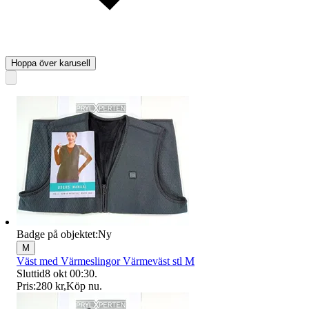
Hoppa över karusell
Badge på objektet:
Ny
M
Väst med Värmeslingor Värmeväst stl M
Sluttid
8 okt 00:30
.
Pris:
280 kr
,
Köp nu
.