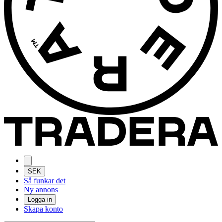
SEK
Så funkar det
Ny annons
Logga in
Skapa konto