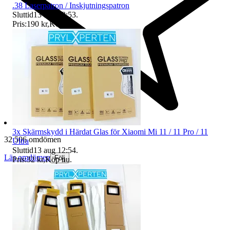
.38 Laserpatron / Inskjutningspatron
Sluttid
13 aug 12:53
.
Pris:
190 kr
,
Köp nu
.
3x Skärmskydd i Härdat Glas för Xiaomi Mi 11 / 11 Pro / 11
32 506 omdömen
Ultra
Sluttid
13 aug 12:54
.
Läs omdömen
Följ
Pris:
32 kr
,
Köp nu
.