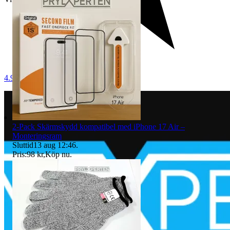
4.9
2-Pack Skärmskydd kompatibel med iPhone 17 Air –
Monteringsram
Sluttid
13 aug 12:46
.
Pris:
98 kr
,
Köp nu
.