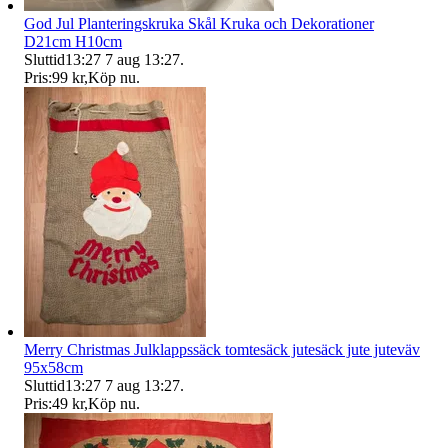
God Jul Planteringskruka Skål Kruka och Dekorationer
D21cm H10cm
Sluttid
13:27
7 aug 13:27
.
Pris:
99 kr
,
Köp nu
.
Merry Christmas Julklappssäck tomtesäck jutesäck jute juteväv
95x58cm
Sluttid
13:27
7 aug 13:27
.
Pris:
49 kr
,
Köp nu
.