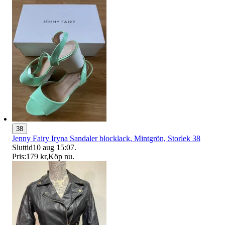
38
Jenny Fairy Iryna Sandaler blocklack, Mintgrön, Storlek 38
Sluttid
10 aug 15:07
.
Pris:
179 kr
,
Köp nu
.