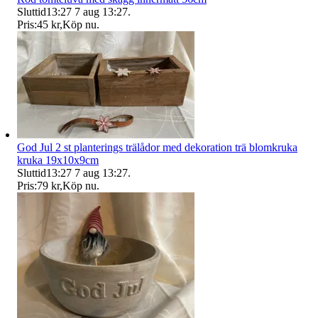
Sluttid
13:27
7 aug 13:27
.
Pris:
45 kr
,
Köp nu
.
God Jul 2 st planterings trälådor med dekoration trä blomkruka
kruka 19x10x9cm
Sluttid
13:27
7 aug 13:27
.
Pris:
79 kr
,
Köp nu
.