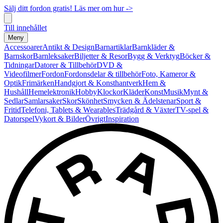
Sälj ditt fordon gratis! Läs mer om hur ->
Till innehållet
Meny
Accessoarer
Antikt & Design
Barnartiklar
Barnkläder &
Barnskor
Barnleksaker
Biljetter & Resor
Bygg & Verktyg
Böcker &
Tidningar
Datorer & Tillbehör
DVD &
Videofilmer
Fordon
Fordonsdelar & tillbehör
Foto, Kameror &
Optik
Frimärken
Handgjort & Konsthantverk
Hem &
Hushåll
Hemelektronik
Hobby
Klockor
Kläder
Konst
Musik
Mynt &
Sedlar
Samlarsaker
Skor
Skönhet
Smycken & Ädelstenar
Sport &
Fritid
Telefoni, Tablets & Wearables
Trädgård & Växter
TV-spel &
Datorspel
Vykort & Bilder
Övrigt
Inspiration