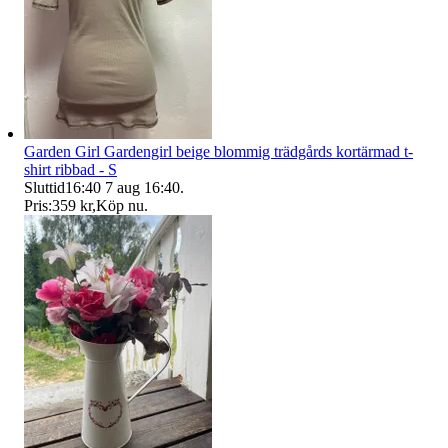
Garden Girl Gardengirl beige blommig trädgårds kortärmad t-
shirt ribbad - S
Sluttid
16:40
7 aug 16:40
.
Pris:
359 kr
,
Köp nu
.