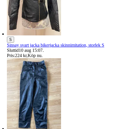
S
Sinsay svart jacka bikerjacka skinnimitation, storlek S
Sluttid
10 aug 15:07
.
Pris:
224 kr
,
Köp nu
.