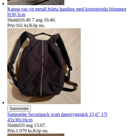
Kanna vas vit metall hjärta handtag med konstgjorda blommor
H30,5cm
Sluttid
16:40
7 aug 16:40
.
Pris:
161 kr
,
Köp nu
.
Samsonite
Samsonite Securipack svart datorryggsäck 15,6" 17l
45x30x16cm
Sluttid
10 aug 15:07
.
Pris:
1 079 kr
,
Köp nu
.