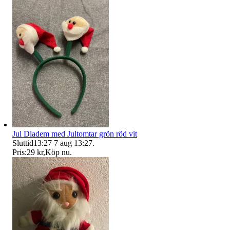
Jul Diadem med Jultomtar grön röd vit
Sluttid
13:27
7 aug 13:27
.
Pris:
29 kr
,
Köp nu
.