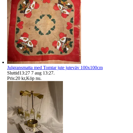
Julgransmatta med Tomtar jute juteväv 100x100cm
Sluttid
13:27
7 aug 13:27
.
Pris:
20 kr
,
Köp nu
.