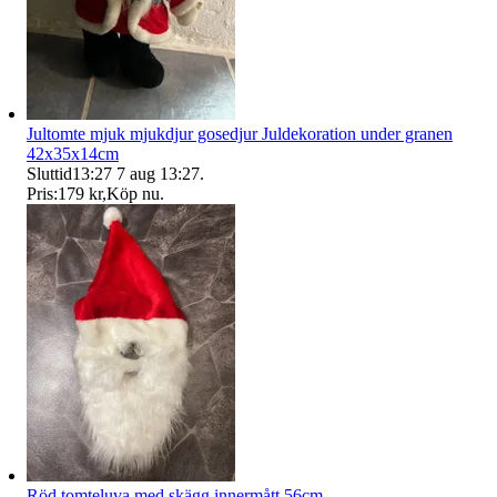
Jultomte mjuk mjukdjur gosedjur Juldekoration under granen
42x35x14cm
Sluttid
13:27
7 aug 13:27
.
Pris:
179 kr
,
Köp nu
.
Röd tomteluva med skägg innermått 56cm