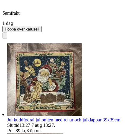
Samfrakt
1 dag
Hoppa över karusell
Jul kuddfodral jultomten med renar och julklappar 39x39cm
Sluttid
13:27
7 aug 13:27
.
Pris:
89 kr
,
Köp nu
.