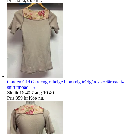
Pris:
45 kr
,
Köp nu
.
Garden Girl Gardengirl beige blommig trädgårds kortärmad t-
shirt ribbad - S
Sluttid
16:40
7 aug 16:40
.
Pris:
359 kr
,
Köp nu
.