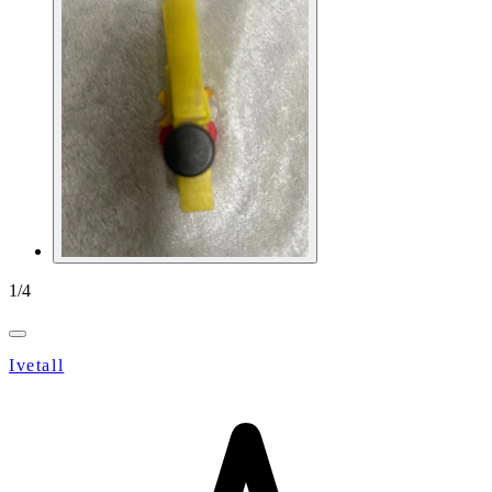
1
/
4
Ivetall