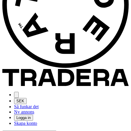
SEK
Så funkar det
Ny annons
Logga in
Skapa konto