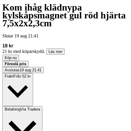
Kom ihåg klädnypa
kylskåpsmagnet gul röd hjärta
7,5x2x2,3cm
Slutar
19 aug 21:41
18 kr
21 kr med köparskydd.
Läs mer
Köp nu
Föreslå pris
Avslutas
19 aug 21:41
Frakt
Från 52 kr
Betalning
Via Tradera