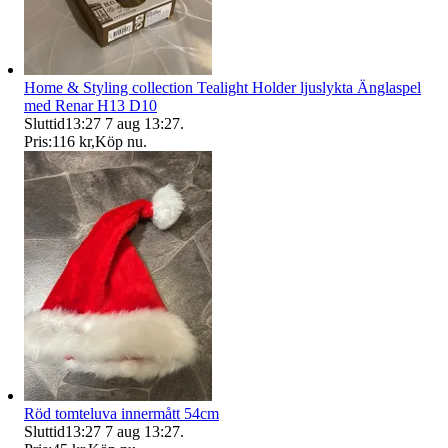
Home & Styling collection Tealight Holder ljuslykta Änglaspel
med Renar H13 D10
Sluttid
13:27
7 aug 13:27
.
Pris:
116 kr
,
Köp nu
.
Röd tomteluva innermått 54cm
Sluttid
13:27
7 aug 13:27
.