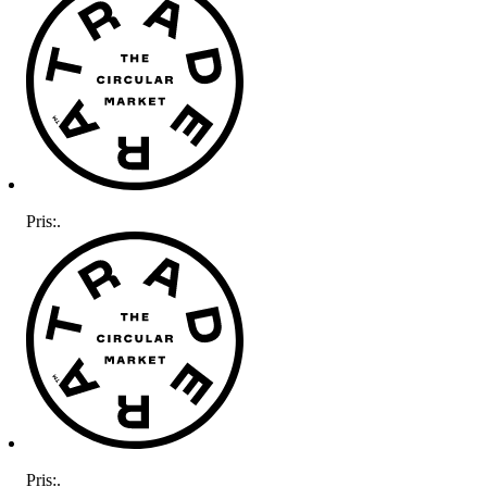
Pris:
.
Pris:
.