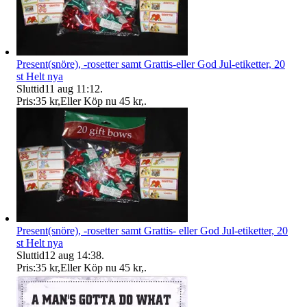
Present(snöre), -rosetter samt Grattis-eller God Jul-etiketter, 20
st Helt nya
Sluttid
11 aug 11:12
.
Pris:
35 kr
,
Eller Köp nu
45 kr
,
.
Present(snöre), -rosetter samt Grattis- eller God Jul-etiketter, 20
st Helt nya
Sluttid
12 aug 14:38
.
Pris:
35 kr
,
Eller Köp nu
45 kr
,
.