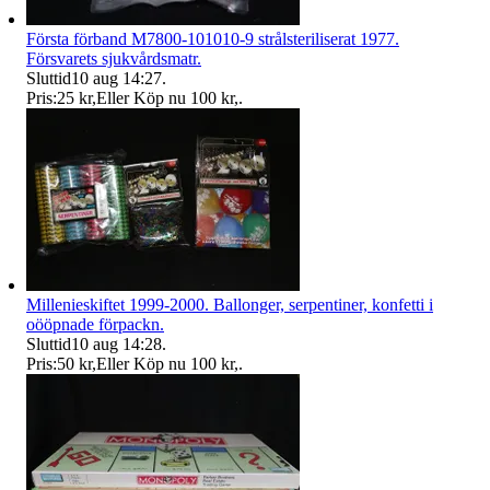
Första förband M7800-101010-9 strålsteriliserat 1977.
Försvarets sjukvårdsmatr.
Sluttid
10 aug 14:27
.
Pris:
25 kr
,
Eller Köp nu
100 kr
,
.
Millenieskiftet 1999-2000. Ballonger, serpentiner, konfetti i
oööpnade förpackn.
Sluttid
10 aug 14:28
.
Pris:
50 kr
,
Eller Köp nu
100 kr
,
.