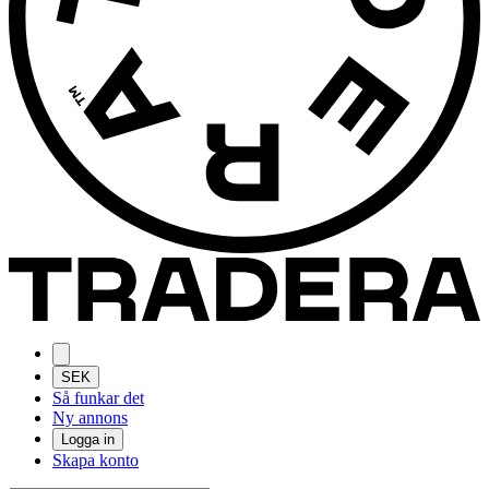
SEK
Så funkar det
Ny annons
Logga in
Skapa konto