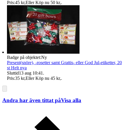
Pris:
45 kr
,
Eller Köp nu
50 kr
,
.
Badge på objektet:
Ny
Present(snöre), -rosetter samt Grattis- eller God Jul-etiketter, 20
st Helt nya
Sluttid
13 aug 10:41
.
Pris:
35 kr
,
Eller Köp nu
45 kr
,
.
Andra har även tittat på
Visa alla