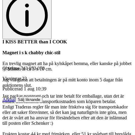
I KISS BETTER than I COOK
Magnet i s k chabby chic-stil
En trevlig magnet att ha på kylskåpet hemma, eller kanske på jobbet
Objektnr
743 053 070
:). Måtten är ca 5 x 10 cm.
Visningar
23
Jag vill gärna att betalningen är på mitt konto inom 5 dagar från
auktionens slut.
Publicerad
1 aug 10:39
Jag packar noggrant och tar inte betalt för emballage, utan det är
Anmäl
Sälj liknande
endast den faktiska transportkostnaden som köparen betalar.
Enligt Traderas regler får man inte friskriva sig för transportskador
eller att saker försvinner, så det kan jag naturligtvis inte göra, men
det är svårt att ha ansvar för försändelsen efter att den är inlämnad
till posten eller Schenker :)
Frakten kostar 44 kr med frimärken, eller 51 kr spårbart till brevlåda