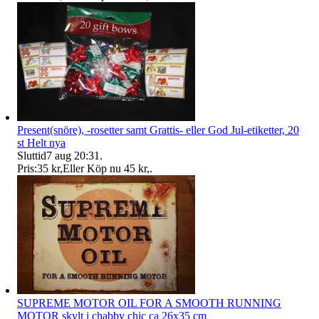
Present(snöre), -rosetter samt Grattis- eller God Jul-etiketter, 20
st Helt nya
Sluttid
7 aug 20:31
.
Pris:
35 kr
,
Eller Köp nu
45 kr
,
.
SUPREME MOTOR OIL FOR A SMOOTH RUNNING
MOTOR skylt i chabby chic ca 26x35 cm