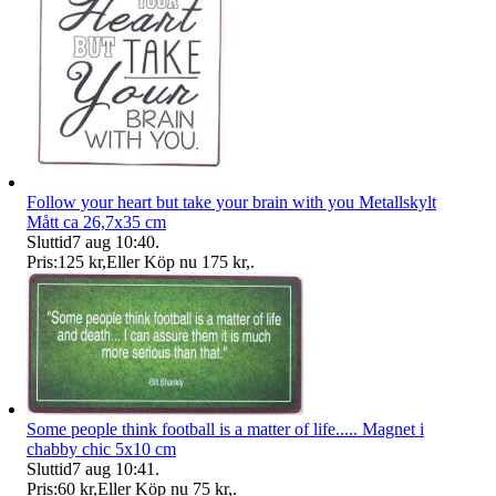
Follow your heart but take your brain with you Metallskylt
Mått ca 26,7x35 cm
Sluttid
7 aug 10:40
.
Pris:
125 kr
,
Eller Köp nu
175 kr
,
.
Some people think football is a matter of life..... Magnet i
chabby chic 5x10 cm
Sluttid
7 aug 10:41
.
Pris:
60 kr
,
Eller Köp nu
75 kr
,
.