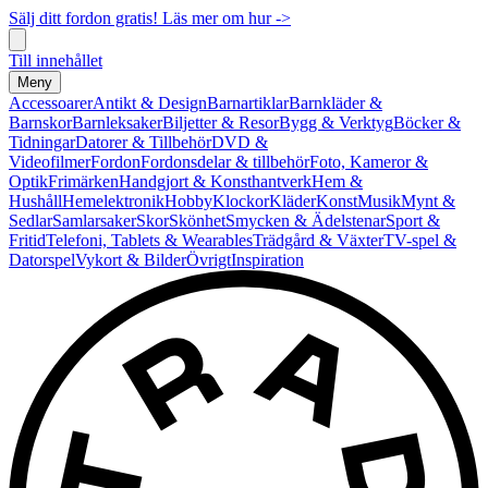
Sälj ditt fordon gratis! Läs mer om hur ->
Till innehållet
Meny
Accessoarer
Antikt & Design
Barnartiklar
Barnkläder &
Barnskor
Barnleksaker
Biljetter & Resor
Bygg & Verktyg
Böcker &
Tidningar
Datorer & Tillbehör
DVD &
Videofilmer
Fordon
Fordonsdelar & tillbehör
Foto, Kameror &
Optik
Frimärken
Handgjort & Konsthantverk
Hem &
Hushåll
Hemelektronik
Hobby
Klockor
Kläder
Konst
Musik
Mynt &
Sedlar
Samlarsaker
Skor
Skönhet
Smycken & Ädelstenar
Sport &
Fritid
Telefoni, Tablets & Wearables
Trädgård & Växter
TV-spel &
Datorspel
Vykort & Bilder
Övrigt
Inspiration