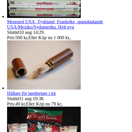
Monopol USA, Tyskland, Frankrike, spansktalande
USA/Mexiko/Sydamerika. Helt nya
Sluttid
10 aug 14:29
.
Pris:
500 kr
,
Eller Köp nu
1 000 kr
,
.
Hållare för tandpetare i trä
Sluttid
11 aug 10:38
.
Pris:
49 kr
,
Eller Köp nu
79 kr
,
.