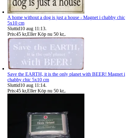
A home without a dog is just a house - Magnet i chabby chic
5x10 cm
Sluttid
10 aug 11:13
.
Pris:
45 kr
,
Eller Köp nu
50 kr
,
.
Save the EARTH, it is the only planet with BEER! Magnet i
chabby chic 5x10 cm
Sluttid
10 aug 11:14
.
Pris:
45 kr
,
Eller Köp nu
50 kr
,
.