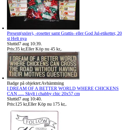
Present(snöre), -rosetter samt Grattis- eller God Jul-etiketter, 20
st Helt nya
Sluttid
7 aug 10:39
.
Pris:
35 kr
,
Eller Köp nu
45 kr
,
.
Badge på objektet:
Avhämtning
I DREAM OF A BETTER WORLD WHERE CHICKENS
CAN ..... Skylt i chabby chic 20x57 cm
Sluttid
7 aug 10:40
.
Pris:
125 kr
,
Eller Köp nu
175 kr
,
.