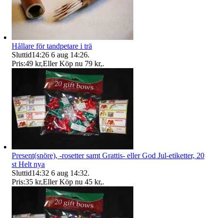
Hållare för tandpetare i trä
Sluttid
14:26
6 aug 14:26
.
Pris:
49 kr
,
Eller Köp nu
79 kr
,
.
Present(snöre), -rosetter samt Grattis- eller God Jul-etiketter, 20
st Helt nya
Sluttid
14:32
6 aug 14:32
.
Pris:
35 kr
,
Eller Köp nu
45 kr
,
.