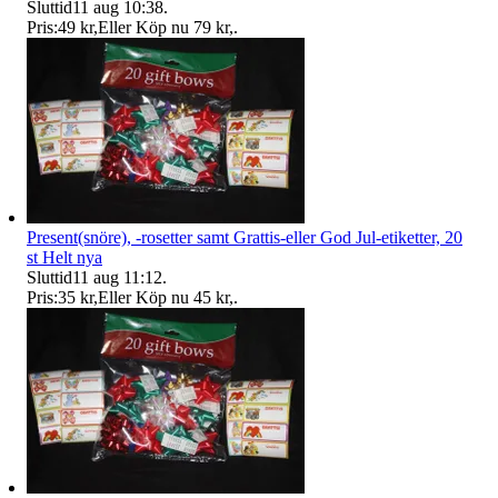
Sluttid
11 aug 10:38
.
Pris:
49 kr
,
Eller Köp nu
79 kr
,
.
Present(snöre), -rosetter samt Grattis-eller God Jul-etiketter, 20
st Helt nya
Sluttid
11 aug 11:12
.
Pris:
35 kr
,
Eller Köp nu
45 kr
,
.