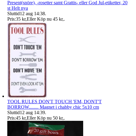
Present(snöre), -rosetter samt Grattis- eller God Jul-etiketter, 20
st Helt nya
Sluttid
12 aug 14:38
.
Pris:
35 kr
,
Eller Köp nu
45 kr
,
.
TOOL RULES DON'T TOUCH 'EM, DONT'T
BORROW........ Magnet i chabby chic 5x10 cm
Sluttid
12 aug 14:39
.
Pris:
45 kr
,
Eller Köp nu
50 kr
,
.