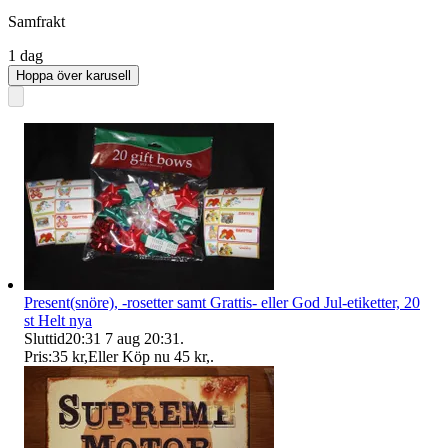
Samfrakt
1 dag
Hoppa över karusell
Present(snöre), -rosetter samt Grattis- eller God Jul-etiketter, 20
st Helt nya
Sluttid
20:31
7 aug 20:31
.
Pris:
35 kr
,
Eller Köp nu
45 kr
,
.