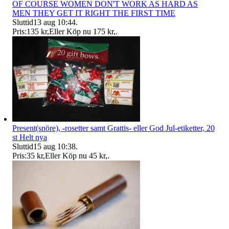
OF COURSE WOMEN DON'T WORK AS HARD AS
MEN THEY GET IT RIGHT THE FIRST TIME
Sluttid
13 aug 10:44
.
Pris:
135 kr
,
Eller Köp nu
175 kr
,
.
Present(snöre), -rosetter samt Grattis- eller God Jul-etiketter, 20
st Helt nya
Sluttid
15 aug 10:38
.
Pris:
35 kr
,
Eller Köp nu
45 kr
,
.