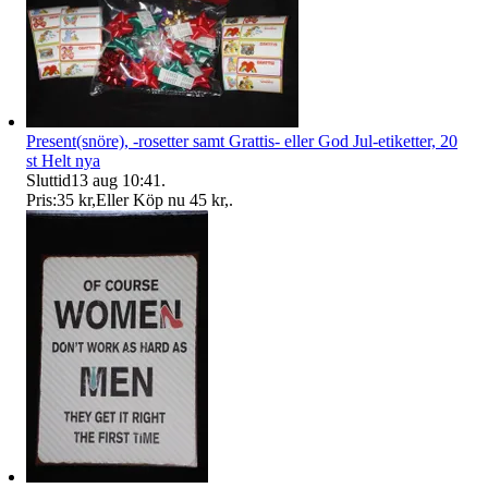
Present(snöre), -rosetter samt Grattis- eller God Jul-etiketter, 20
st Helt nya
Sluttid
13 aug 10:41
.
Pris:
35 kr
,
Eller Köp nu
45 kr
,
.