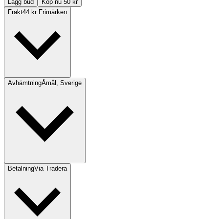
Lägg bud
Köp nu 50 kr
Frakt
44 kr Frimärken
Avhämtning
Åmål, Sverige
Betalning
Via Tradera