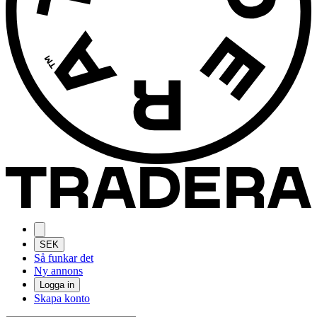
SEK
Så funkar det
Ny annons
Logga in
Skapa konto