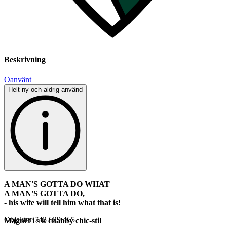
Beskrivning
Oanvänt
Helt ny och aldrig använd
A MAN'S GOTTA DO WHAT
A MAN'S GOTTA DO,
- his wife will tell him what that is!
Objektnr
743 629 465
Magnet i s k chabby chic-stil