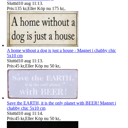
Sluttid
10 aug 11:13
.
Pris:
135 kr
,
Eller Köp nu
175 kr
,
.
A home without a dog is just a house - Magnet i chabby chic
5x10 cm
Sluttid
10 aug 11:13
.
Pris:
45 kr
,
Eller Köp nu
50 kr
,
.
Save the EARTH, it is the only planet with BEER! Magnet i
chabby chic 5x10 cm
Sluttid
10 aug 11:14
.
Pris:
45 kr
,
Eller Köp nu
50 kr
,
.