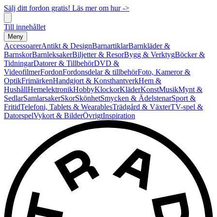
Sälj ditt fordon gratis! Läs mer om hur ->
Till innehållet
Meny
Accessoarer
Antikt & Design
Barnartiklar
Barnkläder &
Barnskor
Barnleksaker
Biljetter & Resor
Bygg & Verktyg
Böcker &
Tidningar
Datorer & Tillbehör
DVD &
Videofilmer
Fordon
Fordonsdelar & tillbehör
Foto, Kameror &
Optik
Frimärken
Handgjort & Konsthantverk
Hem &
Hushåll
Hemelektronik
Hobby
Klockor
Kläder
Konst
Musik
Mynt &
Sedlar
Samlarsaker
Skor
Skönhet
Smycken & Ädelstenar
Sport &
Fritid
Telefoni, Tablets & Wearables
Trädgård & Växter
TV-spel &
Datorspel
Vykort & Bilder
Övrigt
Inspiration