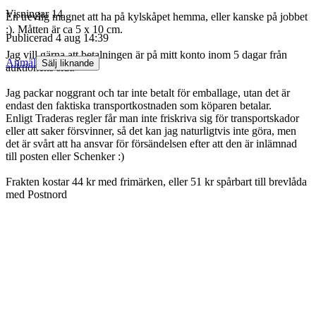
Visningar
14
En trevlig magnet att ha på kylskåpet hemma, eller kanske på jobbet
:). Måtten är ca 5 x 10 cm.
Publicerad
4 aug 14:39
Jag vill gärna att betalningen är på mitt konto inom 5 dagar från
Anmäl
Sälj liknande
auktionens slut.
Jag packar noggrant och tar inte betalt för emballage, utan det är
endast den faktiska transportkostnaden som köparen betalar.
Enligt Traderas regler får man inte friskriva sig för transportskador
eller att saker försvinner, så det kan jag naturligtvis inte göra, men
det är svårt att ha ansvar för försändelsen efter att den är inlämnad
till posten eller Schenker :)
Frakten kostar 44 kr med frimärken, eller 51 kr spårbart till brevlåda
med Postnord