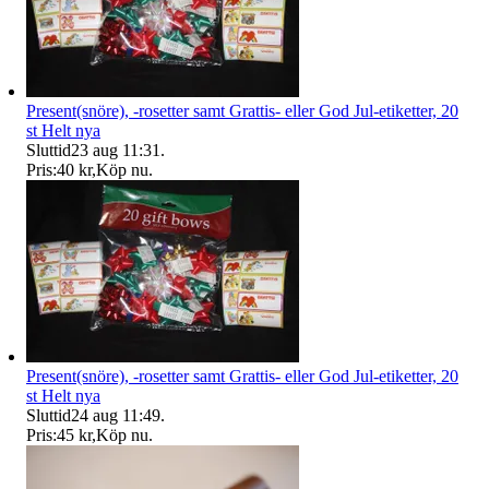
Present(snöre), -rosetter samt Grattis- eller God Jul-etiketter, 20
st Helt nya
Sluttid
23 aug 11:31
.
Pris:
40 kr
,
Köp nu
.
Present(snöre), -rosetter samt Grattis- eller God Jul-etiketter, 20
st Helt nya
Sluttid
24 aug 11:49
.
Pris:
45 kr
,
Köp nu
.