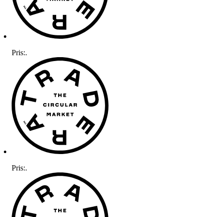
Pris:
.
Pris:
.