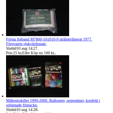
Första förband M7800-101010-9 strålsteriliserat 1977.
Försvarets sjukvårdsmatr.
Sluttid
10 aug 14:27
.
Pris:
25 kr
,
Eller Köp nu
100 kr
,
.
Millenieskiftet 1999-2000. Ballonger, serpentiner, konfetti i
oööpnade förpackn.
Sluttid
10 aug 14:28
.