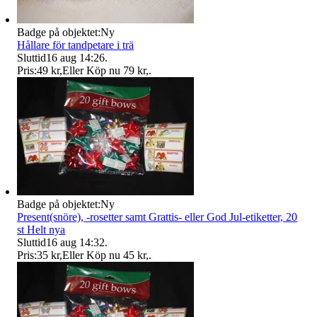
Badge på objektet:
Ny
Hållare för tandpetare i trä
Sluttid
16 aug 14:26
.
Pris:
49 kr
,
Eller Köp nu
79 kr
,
.
Badge på objektet:
Ny
Present(snöre), -rosetter samt Grattis- eller God Jul-etiketter, 20
st Helt nya
Sluttid
16 aug 14:32
.
Pris:
35 kr
,
Eller Köp nu
45 kr
,
.