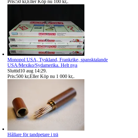
Pris:
50 kr
,
Eller Köp nu
100 kr
,
.
Monopol USA, Tyskland, Frankrike, spansktalande
USA/Mexiko/Sydamerika. Helt nya
Sluttid
10 aug 14:29
.
Pris:
500 kr
,
Eller Köp nu
1 000 kr
,
.
Hållare för tandpetare i trä