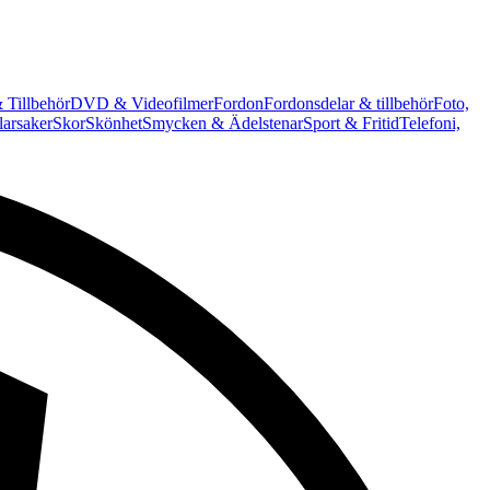
 Tillbehör
DVD & Videofilmer
Fordon
Fordonsdelar & tillbehör
Foto,
arsaker
Skor
Skönhet
Smycken & Ädelstenar
Sport & Fritid
Telefoni,