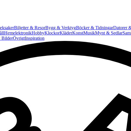
eksaker
Biljetter & Resor
Bygg & Verktyg
Böcker & Tidningar
Datorer &
ll
Hemelektronik
Hobby
Klockor
Kläder
Konst
Musik
Mynt & Sedlar
Saml
 Bilder
Övrigt
Inspiration