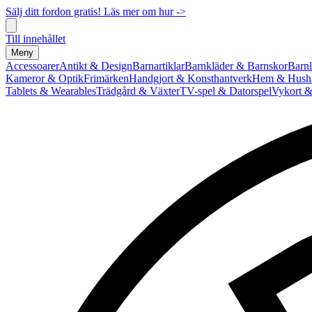
Sälj ditt fordon gratis! Läs mer om hur ->
Till innehållet
Meny
Accessoarer
Antikt & Design
Barnartiklar
Barnkläder & Barnskor
Barnl
Kameror & Optik
Frimärken
Handgjort & Konsthantverk
Hem & Hushå
Tablets & Wearables
Trädgård & Växter
TV-spel & Datorspel
Vykort &