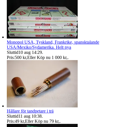
Monopol USA, Tyskland, Frankrike, spansktalande
USA/Mexiko/Sydamerika. Helt nya
Sluttid
10 aug 14:29
.
Pris:
500 kr
,
Eller Köp nu
1 000 kr
,
.
Hållare för tandpetare i trä
Sluttid
11 aug 10:38
.
Pris:
49 kr
,
Eller Köp nu
79 kr
,
.