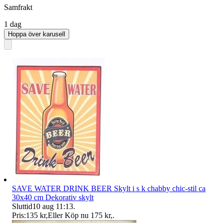
Samfrakt
1 dag
Hoppa över karusell
SAVE WATER DRINK BEER Skylt i s k chabby chic-stil ca
30x40 cm Dekorativ skylt
Sluttid
10 aug 11:13
.
Pris:
135 kr
,
Eller Köp nu
175 kr
,
.