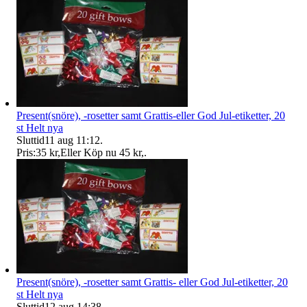
Present(snöre), -rosetter samt Grattis-eller God Jul-etiketter, 20
st Helt nya
Sluttid
11 aug 11:12
.
Pris:
35 kr
,
Eller Köp nu
45 kr
,
.
Present(snöre), -rosetter samt Grattis- eller God Jul-etiketter, 20
st Helt nya
Sluttid
12 aug 14:38
.