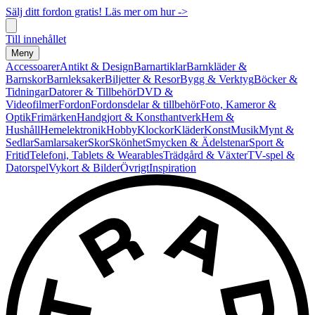
Sälj ditt fordon gratis! Läs mer om hur ->
Till innehållet
Meny
Accessoarer
Antikt & Design
Barnartiklar
Barnkläder &
Barnskor
Barnleksaker
Biljetter & Resor
Bygg & Verktyg
Böcker &
Tidningar
Datorer & Tillbehör
DVD &
Videofilmer
Fordon
Fordonsdelar & tillbehör
Foto, Kameror &
Optik
Frimärken
Handgjort & Konsthantverk
Hem &
Hushåll
Hemelektronik
Hobby
Klockor
Kläder
Konst
Musik
Mynt &
Sedlar
Samlarsaker
Skor
Skönhet
Smycken & Ädelstenar
Sport &
Fritid
Telefoni, Tablets & Wearables
Trädgård & Växter
TV-spel &
Datorspel
Vykort & Bilder
Övrigt
Inspiration