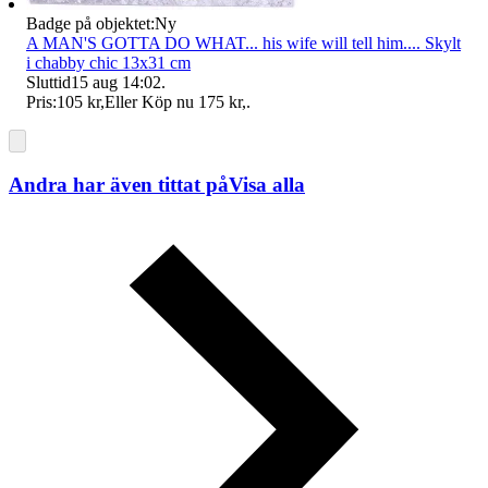
Badge på objektet:
Ny
A MAN'S GOTTA DO WHAT... his wife will tell him.... Skylt
i chabby chic 13x31 cm
Sluttid
15 aug 14:02
.
Pris:
105 kr
,
Eller Köp nu
175 kr
,
.
Andra har även tittat på
Visa alla