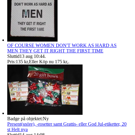
OF COURSE WOMEN DON'T WORK AS HARD AS
MEN THEY GET IT RIGHT THE FIRST TIME
Sluttid
13 aug 10:44
.
Pris:
135 kr
,
Eller Köp nu
175 kr
,
.
Badge på objektet:
Ny
Present(snöre), -rosetter samt Grattis- eller God Jul-etiketter, 20
st Helt nya
Sluttid
14 aug 14:08
.