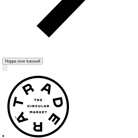
Hoppa över karusell