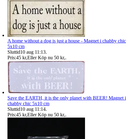
A home without a dog is just a house - Magnet i chabby chic
5x10 cm
Sluttid
10 aug 11:13
.
Pris:
45 kr
,
Eller Köp nu
50 kr
,
.
Save the EARTH, it is the only planet with BEER! Magnet i
chabby chic 5x10 cm
Sluttid
10 aug 11:14
.
Pris:
45 kr
,
Eller Köp nu
50 kr
,
.