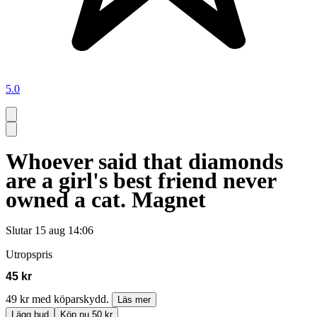
5.0
Whoever said that diamonds
are a girl's best friend never
owned a cat. Magnet
Slutar
15 aug 14:06
Utropspris
45 kr
49 kr med köparskydd.
Läs mer
Lägg bud
Köp nu 50 kr