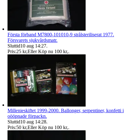
Första förband M7800-101010-9 strålsteriliserat 1977.
Försvarets sjukvårdsmatr.
Sluttid
10 aug 14:27
.
Pris:
25 kr
,
Eller Köp nu
100 kr
,
.
Millenieskiftet 1999-2000. Ballonger, serpentiner, konfetti i
oööpnade förpackn.
Sluttid
10 aug 14:28
.
Pris:
50 kr
,
Eller Köp nu
100 kr
,
.