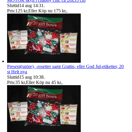
MOTOR skylt i chabby chic ca 26x35 cm
Sluttid
14 aug 14:31
.
Pris:
125 kr
,
Eller Köp nu
175 kr
,
.
Present(snöre), -rosetter samt Grattis- eller God Jul-etiketter, 20
st Helt nya
Sluttid
15 aug 10:38
.
Pris:
35 kr
,
Eller Köp nu
45 kr
,
.