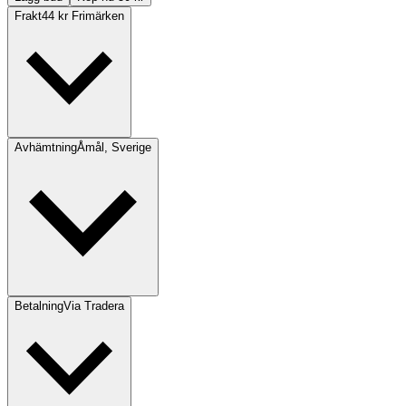
Frakt
44 kr Frimärken
Avhämtning
Åmål, Sverige
Betalning
Via Tradera