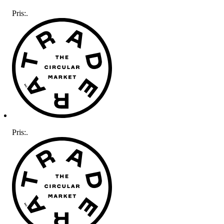
Pris:
.
Pris:
.