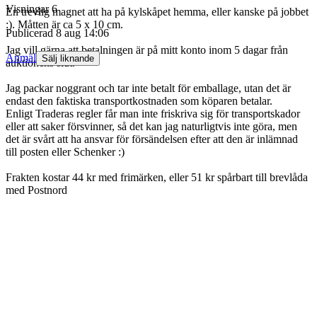
Visningar
6
En trevlig magnet att ha på kylskåpet hemma, eller kanske på jobbet
:). Måtten är ca 5 x 10 cm.
Publicerad
8 aug 14:06
Jag vill gärna att betalningen är på mitt konto inom 5 dagar från
Anmäl
Sälj liknande
auktionens slut.
Jag packar noggrant och tar inte betalt för emballage, utan det är
endast den faktiska transportkostnaden som köparen betalar.
Enligt Traderas regler får man inte friskriva sig för transportskador
eller att saker försvinner, så det kan jag naturligtvis inte göra, men
det är svårt att ha ansvar för försändelsen efter att den är inlämnad
till posten eller Schenker :)
Frakten kostar 44 kr med frimärken, eller 51 kr spårbart till brevlåda
med Postnord