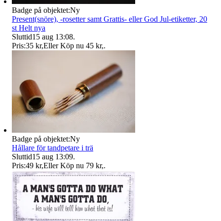
Badge på objektet:
Ny
Present(snöre), -rosetter samt Grattis- eller God Jul-etiketter, 20
st Helt nya
Sluttid
15 aug 13:08
.
Pris:
35 kr
,
Eller Köp nu
45 kr
,
.
Badge på objektet:
Ny
Hållare för tandpetare i trä
Sluttid
15 aug 13:09
.
Pris:
49 kr
,
Eller Köp nu
79 kr
,
.