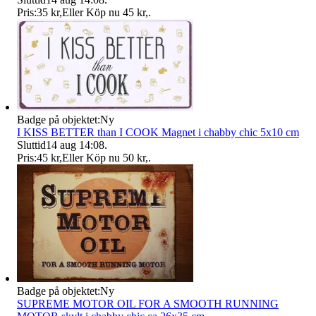
Pris:
35 kr
,
Eller Köp nu
45 kr
,
.
Badge på objektet:
Ny
I KISS BETTER than I COOK Magnet i chabby chic 5x10 cm
Sluttid
14 aug 14:08
.
Pris:
45 kr
,
Eller Köp nu
50 kr
,
.
Badge på objektet:
Ny
SUPREME MOTOR OIL FOR A SMOOTH RUNNING