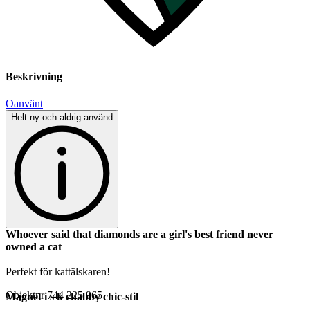
Beskrivning
Oanvänt
Helt ny och aldrig använd
Whoever said that diamonds are a girl's best friend never
owned a cat
Perfekt för kattälskaren!
Objektnr
744 225 965
Magnet i s k chabby chic-stil