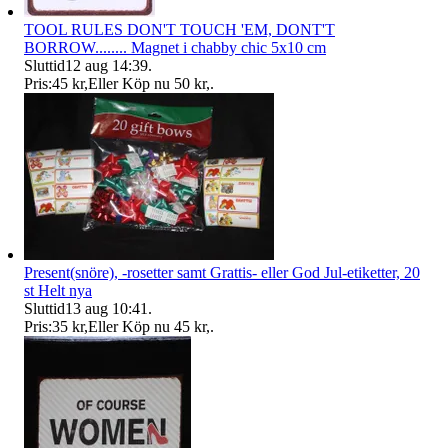
TOOL RULES DON'T TOUCH 'EM, DONT'T
BORROW........ Magnet i chabby chic 5x10 cm
Sluttid
12 aug 14:39
.
Pris:
45 kr
,
Eller Köp nu
50 kr
,
.
Present(snöre), -rosetter samt Grattis- eller God Jul-etiketter, 20
st Helt nya
Sluttid
13 aug 10:41
.
Pris:
35 kr
,
Eller Köp nu
45 kr
,
.