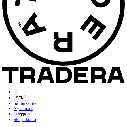
SEK
Så funkar det
Ny annons
Logga in
Skapa konto