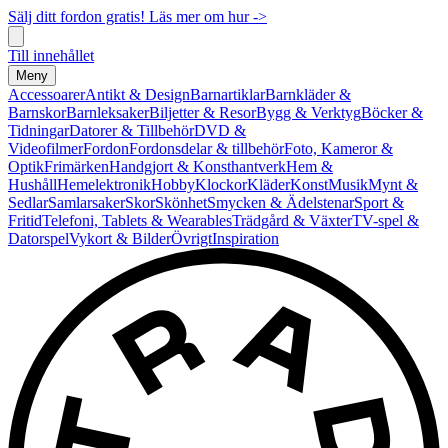
Sälj ditt fordon gratis! Läs mer om hur ->
Till innehållet
Meny
Accessoarer
Antikt & Design
Barnartiklar
Barnkläder &
Barnskor
Barnleksaker
Biljetter & Resor
Bygg & Verktyg
Böcker &
Tidningar
Datorer & Tillbehör
DVD &
Videofilmer
Fordon
Fordonsdelar & tillbehör
Foto, Kameror &
Optik
Frimärken
Handgjort & Konsthantverk
Hem &
Hushåll
Hemelektronik
Hobby
Klockor
Kläder
Konst
Musik
Mynt &
Sedlar
Samlarsaker
Skor
Skönhet
Smycken & Ädelstenar
Sport &
Fritid
Telefoni, Tablets & Wearables
Trädgård & Växter
TV-spel &
Datorspel
Vykort & Bilder
Övrigt
Inspiration