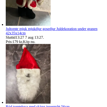
Jultomte mjuk mjukdjur gosedjur Juldekoration under granen
42x35x14cm
Sluttid
13:27
7 aug 13:27
.
Pris:
179 kr
,
Köp nu
.
Röd tomteluva med skägg innermått 56cm