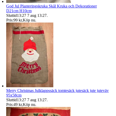
God Jul Planteringskruka Skål Kruka och Dekorationer
D21cm H10cm
Sluttid
13:27
7 aug 13:27
.
Pris:
99 kr
,
Köp nu
.
Merry Christmas Julklappssäck tomtesäck jutesäck jute juteväv
95x58cm
Sluttid
13:27
7 aug 13:27
.
Pris:
49 kr
,
Köp nu
.