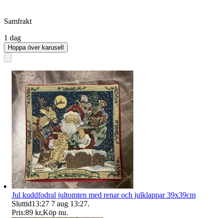
Samfrakt
1 dag
Hoppa över karusell
Jul kuddfodral jultomten med renar och julklappar 39x39cm
Sluttid
13:27
7 aug 13:27
.
Pris:
89 kr
,
Köp nu
.