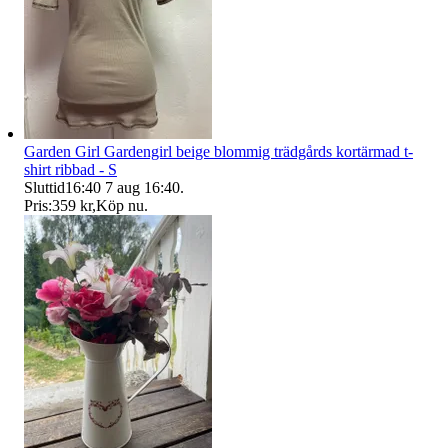
Garden Girl Gardengirl beige blommig trädgårds kortärmad t-
shirt ribbad - S
Sluttid
16:40
7 aug 16:40
.
Pris:
359 kr
,
Köp nu
.