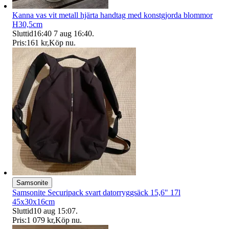
Kanna vas vit metall hjärta handtag med konstgjorda blommor
H30,5cm
Sluttid
16:40
7 aug 16:40
.
Pris:
161 kr
,
Köp nu
.
Samsonite
Samsonite Securipack svart datorryggsäck 15,6" 17l
45x30x16cm
Sluttid
10 aug 15:07
.
Pris:
1 079 kr
,
Köp nu
.