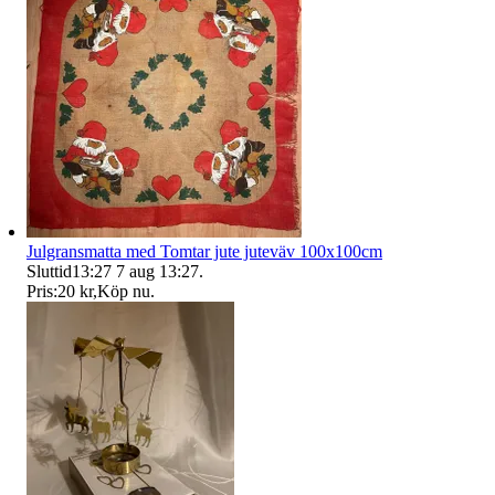
Julgransmatta med Tomtar jute juteväv 100x100cm
Sluttid
13:27
7 aug 13:27
.
Pris:
20 kr
,
Köp nu
.