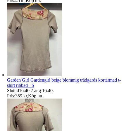
Pris:
45 kr
,
Köp nu
.
Garden Girl Gardengirl beige blommig trädgårds kortärmad t-
shirt ribbad - S
Sluttid
16:40
7 aug 16:40
.
Pris:
359 kr
,
Köp nu
.