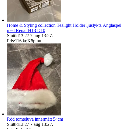
Home & Styling collection Tealight Holder ljuslykta Änglaspel
med Renar H13 D10
Sluttid
13:27
7 aug 13:27
.
Pris:
116 kr
,
Köp nu
.
Röd tomteluva innermått 54cm
Sluttid
13:27
7 aug 13:27
.