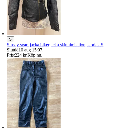
S
Sinsay svart jacka bikerjacka skinnimitation, storlek S
Sluttid
10 aug 15:07
.
Pris:
224 kr
,
Köp nu
.