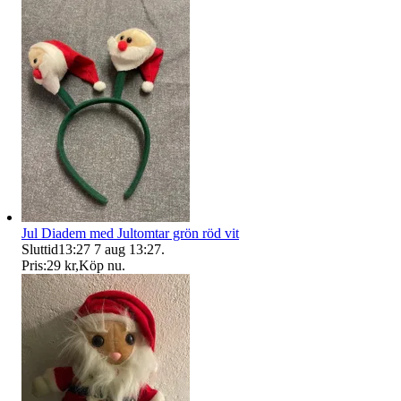
Jul Diadem med Jultomtar grön röd vit
Sluttid
13:27
7 aug 13:27
.
Pris:
29 kr
,
Köp nu
.