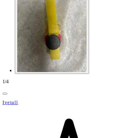
1
/
4
Ivetall