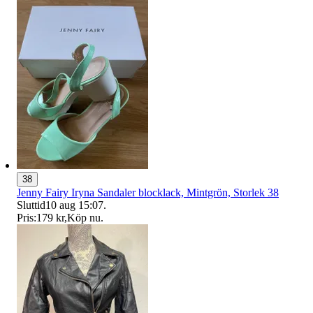
38
Jenny Fairy Iryna Sandaler blocklack, Mintgrön, Storlek 38
Sluttid
10 aug 15:07
.
Pris:
179 kr
,
Köp nu
.