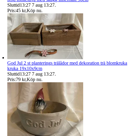
Sluttid
13:27
7 aug 13:27
.
Pris:
45 kr
,
Köp nu
.
God Jul 2 st planterings trälådor med dekoration trä blomkruka
kruka 19x10x9cm
Sluttid
13:27
7 aug 13:27
.
Pris:
79 kr
,
Köp nu
.