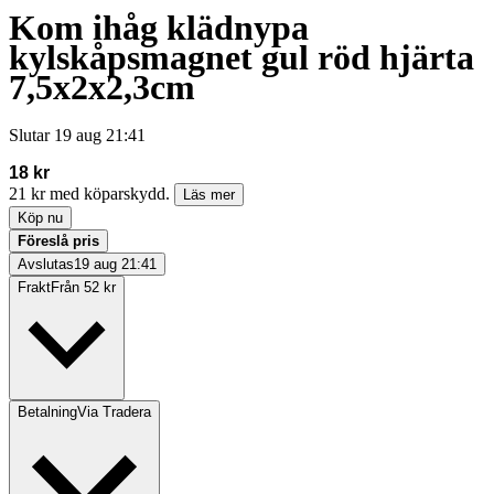
Kom ihåg klädnypa
kylskåpsmagnet gul röd hjärta
7,5x2x2,3cm
Slutar
19 aug 21:41
18 kr
21 kr med köparskydd.
Läs mer
Köp nu
Föreslå pris
Avslutas
19 aug 21:41
Frakt
Från 52 kr
Betalning
Via Tradera