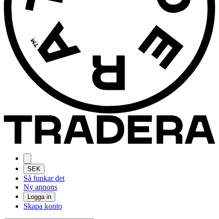
SEK
Så funkar det
Ny annons
Logga in
Skapa konto