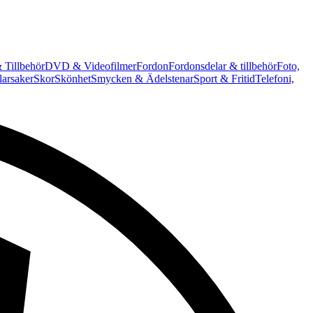
 Tillbehör
DVD & Videofilmer
Fordon
Fordonsdelar & tillbehör
Foto,
arsaker
Skor
Skönhet
Smycken & Ädelstenar
Sport & Fritid
Telefoni,