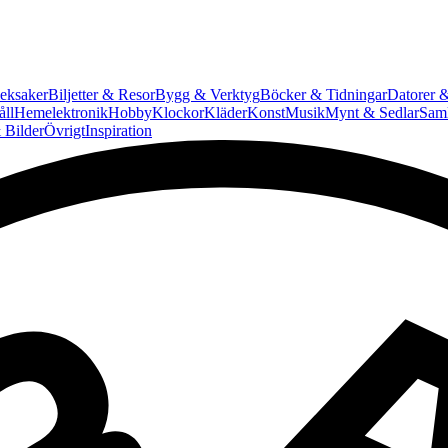
eksaker
Biljetter & Resor
Bygg & Verktyg
Böcker & Tidningar
Datorer &
ll
Hemelektronik
Hobby
Klockor
Kläder
Konst
Musik
Mynt & Sedlar
Saml
 Bilder
Övrigt
Inspiration