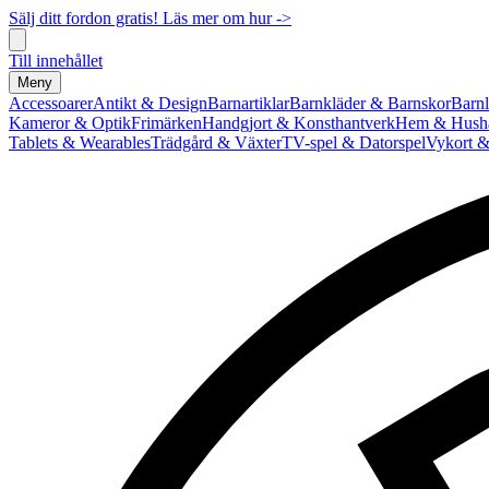
Sälj ditt fordon gratis! Läs mer om hur ->
Till innehållet
Meny
Accessoarer
Antikt & Design
Barnartiklar
Barnkläder & Barnskor
Barnl
Kameror & Optik
Frimärken
Handgjort & Konsthantverk
Hem & Hushå
Tablets & Wearables
Trädgård & Växter
TV-spel & Datorspel
Vykort &