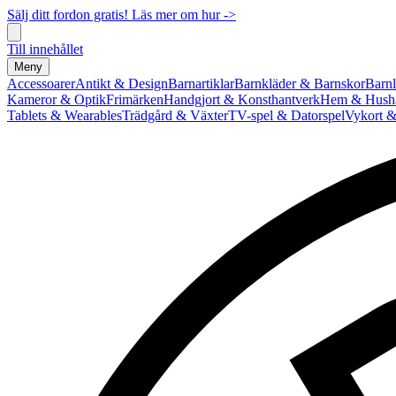
Sälj ditt fordon gratis! Läs mer om hur ->
Till innehållet
Meny
Accessoarer
Antikt & Design
Barnartiklar
Barnkläder & Barnskor
Barnl
Kameror & Optik
Frimärken
Handgjort & Konsthantverk
Hem & Hushå
Tablets & Wearables
Trädgård & Växter
TV-spel & Datorspel
Vykort &