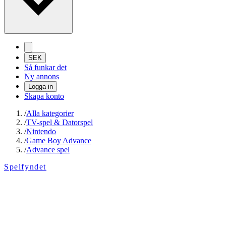
SEK
Så funkar det
Ny annons
Logga in
Skapa konto
/
Alla kategorier
/
TV-spel & Datorspel
/
Nintendo
/
Game Boy Advance
/
Advance spel
Spelfyndet