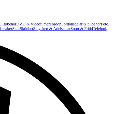
 Tillbehör
DVD & Videofilmer
Fordon
Fordonsdelar & tillbehör
Foto,
arsaker
Skor
Skönhet
Smycken & Ädelstenar
Sport & Fritid
Telefoni,