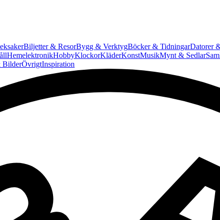
eksaker
Biljetter & Resor
Bygg & Verktyg
Böcker & Tidningar
Datorer &
ll
Hemelektronik
Hobby
Klockor
Kläder
Konst
Musik
Mynt & Sedlar
Saml
 Bilder
Övrigt
Inspiration