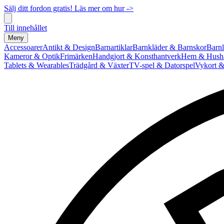
Sälj ditt fordon gratis! Läs mer om hur ->
Till innehållet
Meny
Accessoarer
Antikt & Design
Barnartiklar
Barnkläder & Barnskor
Barnl
Kameror & Optik
Frimärken
Handgjort & Konsthantverk
Hem & Hushå
Tablets & Wearables
Trädgård & Växter
TV-spel & Datorspel
Vykort &