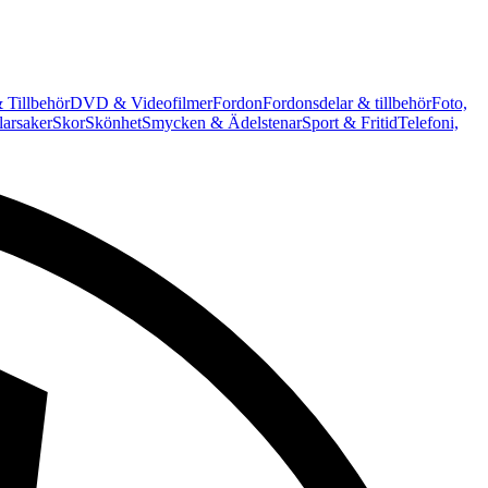
 Tillbehör
DVD & Videofilmer
Fordon
Fordonsdelar & tillbehör
Foto,
arsaker
Skor
Skönhet
Smycken & Ädelstenar
Sport & Fritid
Telefoni,