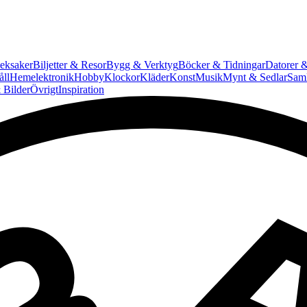
eksaker
Biljetter & Resor
Bygg & Verktyg
Böcker & Tidningar
Datorer &
ll
Hemelektronik
Hobby
Klockor
Kläder
Konst
Musik
Mynt & Sedlar
Saml
 Bilder
Övrigt
Inspiration