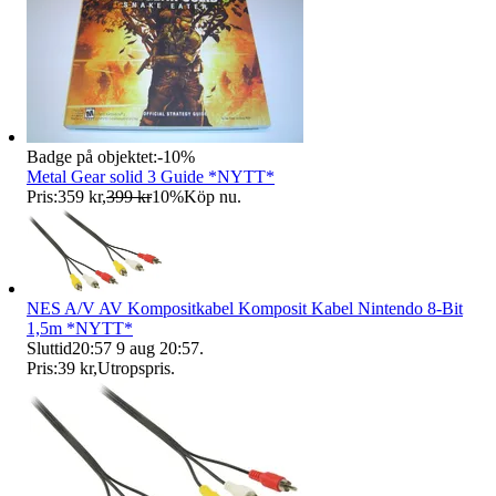
Badge på objektet:
-
10
%
Metal Gear solid 3 Guide *NYTT*
Pris:
359 kr
,
399 kr
10
%
Köp nu
.
NES A/V AV Kompositkabel Komposit Kabel Nintendo 8-Bit
1,5m *NYTT*
Sluttid
20:57
9 aug 20:57
.
Pris:
39 kr
,
Utropspris
.