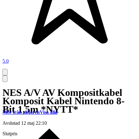
5.0
NES A/V AV Kompositkabel
Komposit Kabel Nintendo 8-
Bit 1,5m *NYTT*
Mer från säljaren
Visa alla
Avslutad
12 maj 22:10
Slutpris