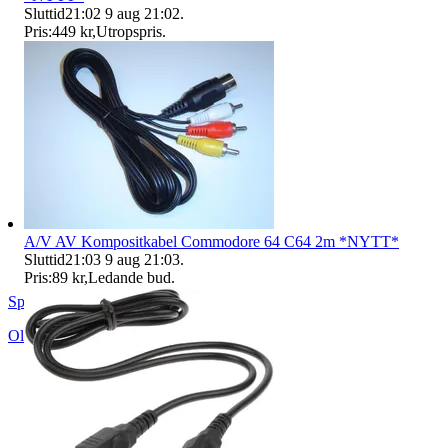
Sluttid
21:02
9 aug 21:02
.
Pris:
449 kr
,
Utropspris
.
A/V AV Kompositkabel Commodore 64 C64 2m *NYTT*
Sluttid
21:03
9 aug 21:03
.
Pris:
89 kr
,
Ledande bud
.
Spelfyndet
Olsfors
,
Sverige