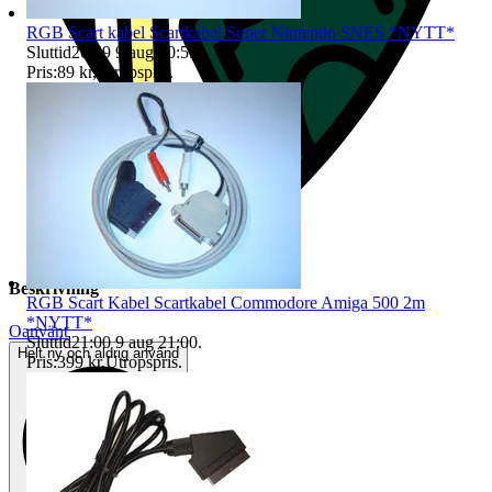
RGB Scart kabel Scartkabel Super Nintendo SNES *NYTT*
Sluttid
20:59
9 aug 20:59
.
Pris:
89 kr
,
Utropspris
.
Beskrivning
RGB Scart Kabel Scartkabel Commodore Amiga 500 2m
*NYTT*
Oanvänt
Sluttid
21:00
9 aug 21:00
.
Helt ny och aldrig använd
Pris:
399 kr
,
Utropspris
.