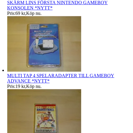
SKÄRM LINS FÖRSTA NINTENDO GAMEBOY
KONSOLEN *NYTT*
Pris:
69 kr
,
Köp nu
.
MULTI TAP 4 SPELARADAPTER TILL GAMEBOY
ADVANCE *NYTT*
Pris:
19 kr
,
Köp nu
.