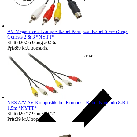
AV Megadrive 2 Kompositkabel Komposit Kabel Stereo Sega
Genesis 2 & 3 *NYTT*
Sluttid
20:56
9 aug 20:56
.
Pris:
89 kr
,
Utropspris
.
Ersättning om varan inte är som beskriven
NES A/V AV Kompositkabel Komposit Kabel Nintendo 8-Bit
1,5m *NYTT*
Sluttid
20:57
9 aug 20:57
.
Pris:
39 kr
,
Utropspris
.