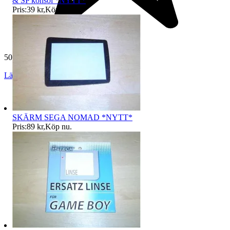
& SP konsol *NYTT*
Pris:
39 kr
,
Köp nu
.
50 145 omdömen
Läs omdömen
Följ
SKÄRM SEGA NOMAD *NYTT*
Pris:
89 kr
,
Köp nu
.