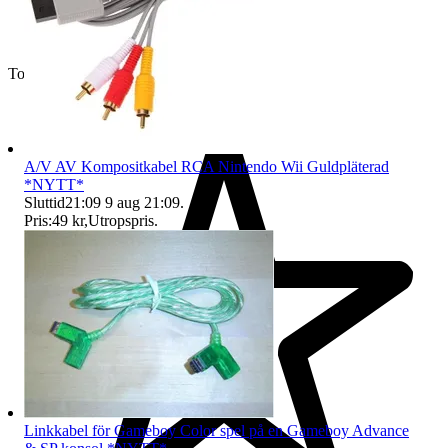
Toppsäljare
A/V AV Kompositkabel RCA Nintendo Wii Guldpläterad
*NYTT*
Sluttid
21:09
9 aug 21:09
.
Pris:
49 kr
,
Utropspris
.
Linkkabel för Gameboy Color spel på en Gameboy Advance