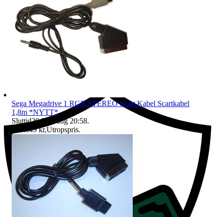
Ersättning om du inte får din vara
Sega Megadrive 1 RGB STEREO Scart Kabel Scartkabel
1,8m *NYTT*
Sluttid
20:58
9 aug 20:58
.
Pris:
349 kr
,
Utropspris
.