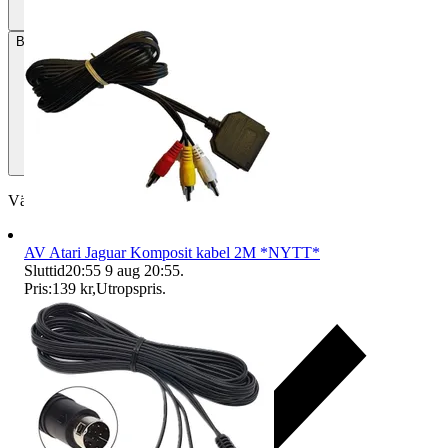
Betalning
Via Tradera
Välj till köparskydd
AV Atari Jaguar Komposit kabel 2M *NYTT*
Sluttid
20:55
9 aug 20:55
.
Pris:
139 kr
,
Utropspris
.