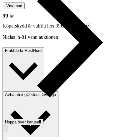
∙
Visa bud
39 kr
Köparskydd är valfritt hos företag.
Läs mer
Niclas_h-81 vann auktionen
Frakt
35 kr PostNord
Avhämtning
Olsfors, Sverige
Hoppa över karusell