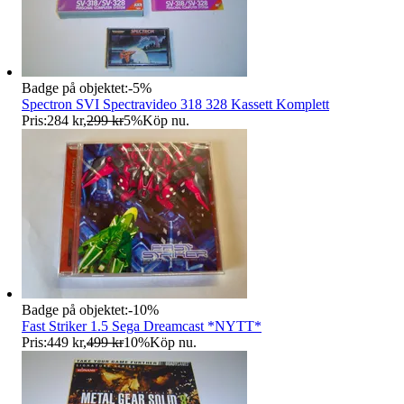
Badge på objektet:
-
5
%
Spectron SVI Spectravideo 318 328 Kassett Komplett
Pris:
284 kr
,
299 kr
5
%
Köp nu
.
Badge på objektet:
-
10
%
Fast Striker 1.5 Sega Dreamcast *NYTT*
Pris:
449 kr
,
499 kr
10
%
Köp nu
.