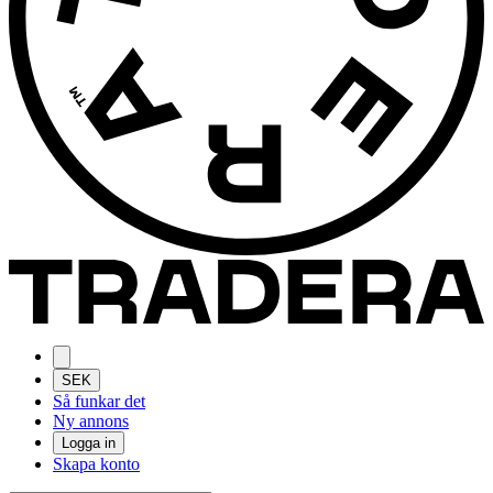
SEK
Så funkar det
Ny annons
Logga in
Skapa konto