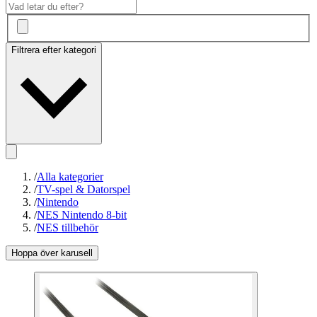
Filtrera efter kategori
/
Alla kategorier
/
TV-spel & Datorspel
/
Nintendo
/
NES Nintendo 8-bit
/
NES tillbehör
Hoppa över karusell