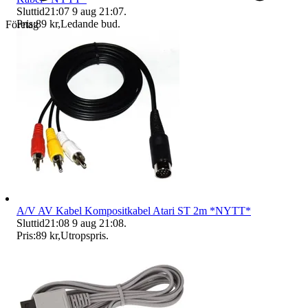
Sluttid
21:07
9 aug 21:07
.
Pris:
89 kr
,
Ledande bud
.
Företag
A/V AV Kabel Kompositkabel Atari ST 2m *NYTT*
Sluttid
21:08
9 aug 21:08
.
Pris:
89 kr
,
Utropspris
.