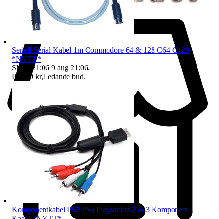
Seriell Serial Kabel 1m Commodore 64 & 128 C64 C128
*NYTT*
Sluttid
21:06
9 aug 21:06
.
Pris:
89 kr
,
Ledande bud
.
Komponentkabel PS2 PS3 Playstation 2 & 3 Komponent
Kabel *NYTT*