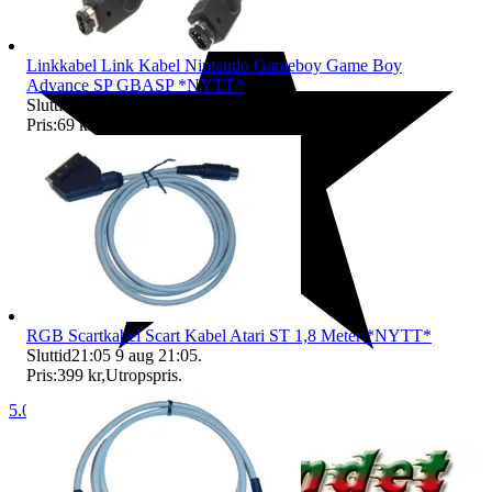
Linkkabel Link Kabel Nintendo Gameboy Game Boy
Advance SP GBASP *NYTT*
Sluttid
21:04
9 aug 21:04
.
Pris:
69 kr
,
Utropspris
.
RGB Scartkabel Scart Kabel Atari ST 1,8 Meter *NYTT*
Sluttid
21:05
9 aug 21:05
.
Pris:
399 kr
,
Utropspris
.
5.0