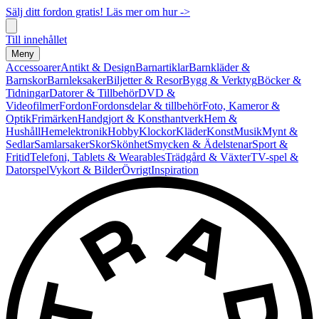
Sälj ditt fordon gratis! Läs mer om hur ->
Till innehållet
Meny
Accessoarer
Antikt & Design
Barnartiklar
Barnkläder &
Barnskor
Barnleksaker
Biljetter & Resor
Bygg & Verktyg
Böcker &
Tidningar
Datorer & Tillbehör
DVD &
Videofilmer
Fordon
Fordonsdelar & tillbehör
Foto, Kameror &
Optik
Frimärken
Handgjort & Konsthantverk
Hem &
Hushåll
Hemelektronik
Hobby
Klockor
Kläder
Konst
Musik
Mynt &
Sedlar
Samlarsaker
Skor
Skönhet
Smycken & Ädelstenar
Sport &
Fritid
Telefoni, Tablets & Wearables
Trädgård & Växter
TV-spel &
Datorspel
Vykort & Bilder
Övrigt
Inspiration