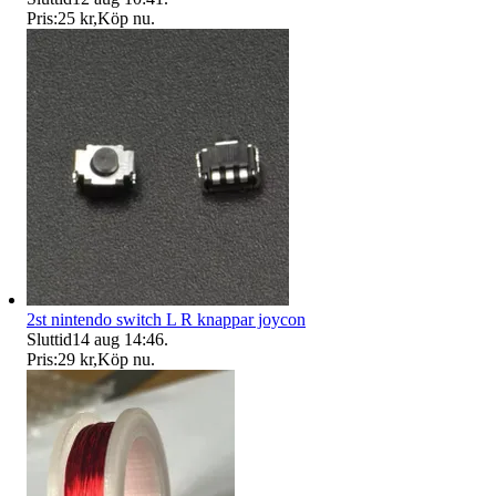
Pris:
25 kr
,
Köp nu
.
2st nintendo switch L R knappar joycon
Sluttid
14 aug 14:46
.
Pris:
29 kr
,
Köp nu
.