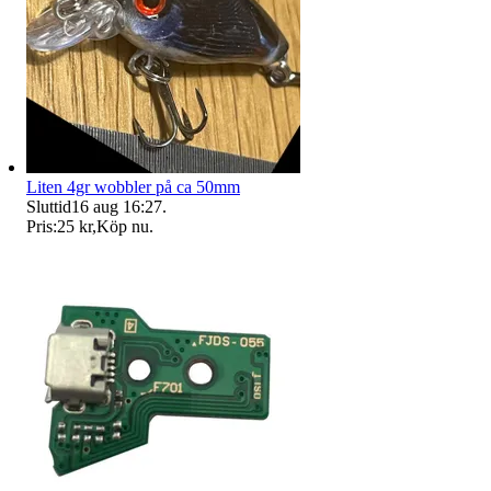
Liten 4gr wobbler på ca 50mm
Sluttid
16 aug 16:27
.
Pris:
25 kr
,
Köp nu
.