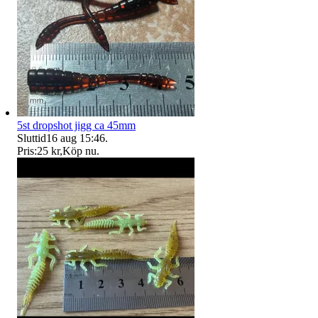
5st dropshot jigg ca 45mm
Sluttid
16 aug 15:46
.
Pris:
25 kr
,
Köp nu
.