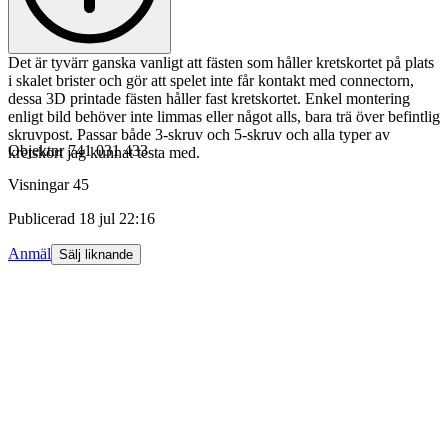
Det är tyvärr ganska vanligt att fästen som håller kretskortet på plats
i skalet brister och gör att spelet inte får kontakt med connectorn,
dessa 3D printade fästen håller fast kretskortet. Enkel montering
enligt bild behöver inte limmas eller något alls, bara trä över befintlig
skruvpost. Passar både 3-skruv och 5-skruv och alla typer av
Objektnr
741 031 433
kretskort jag kunnat testa med.
Visningar
45
Publicerad
18 jul 22:16
Anmäl
Sälj liknande