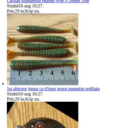
Lackad koppartråd enamel wire 0,20mm 20m
Sluttid
16 aug 16:27
.
Pris:
29 kr
,
Köp nu
.
5st abborre jiggar ca 65mm green pumpkin redflake
Sluttid
16 aug 16:27
.
Pris:
29 kr
,
Köp nu
.