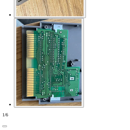
1
/
6