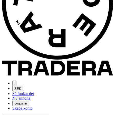
SEK
Så funkar det
Ny annons
Logga in
Skapa konto