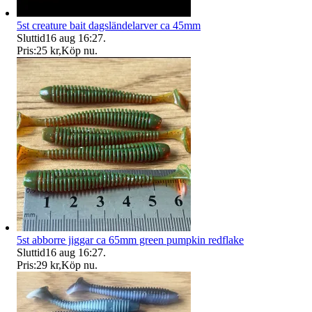
5st creature bait dagsländelarver ca 45mm
Sluttid
16 aug 16:27
.
Pris:
25 kr
,
Köp nu
.
5st abborre jiggar ca 65mm green pumpkin redflake
Sluttid
16 aug 16:27
.
Pris:
29 kr
,
Köp nu
.