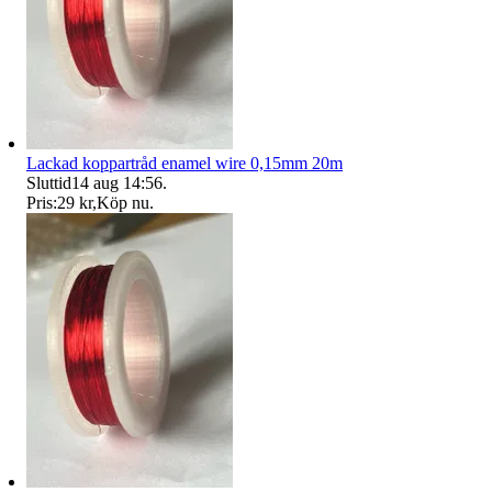
Lackad koppartråd enamel wire 0,15mm 20m
Sluttid
14 aug 14:56
.
Pris:
29 kr
,
Köp nu
.