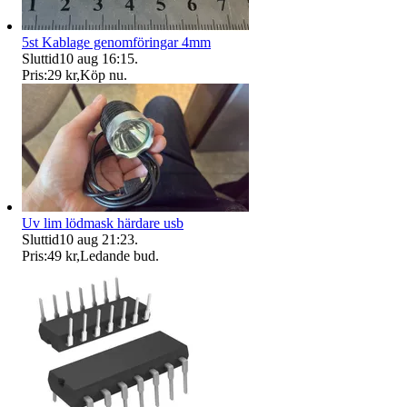
5st Kablage genomföringar 4mm
Sluttid
10 aug 16:15
.
Pris:
29 kr
,
Köp nu
.
Uv lim lödmask härdare usb
Sluttid
10 aug 21:23
.
Pris:
49 kr
,
Ledande bud
.