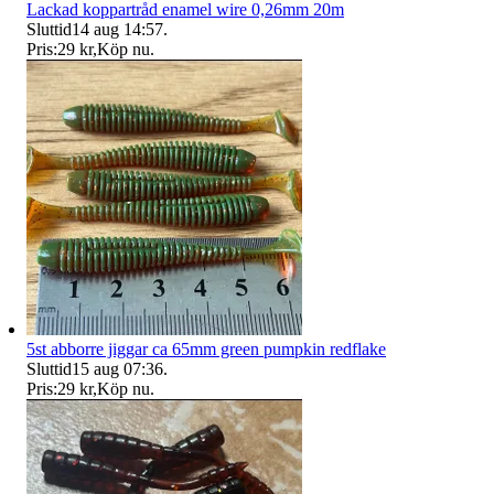
Lackad koppartråd enamel wire 0,26mm 20m
Sluttid
14 aug 14:57
.
Pris:
29 kr
,
Köp nu
.
5st abborre jiggar ca 65mm green pumpkin redflake
Sluttid
15 aug 07:36
.
Pris:
29 kr
,
Köp nu
.