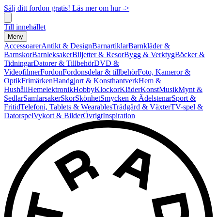
Sälj ditt fordon gratis! Läs mer om hur ->
Till innehållet
Meny
Accessoarer
Antikt & Design
Barnartiklar
Barnkläder &
Barnskor
Barnleksaker
Biljetter & Resor
Bygg & Verktyg
Böcker &
Tidningar
Datorer & Tillbehör
DVD &
Videofilmer
Fordon
Fordonsdelar & tillbehör
Foto, Kameror &
Optik
Frimärken
Handgjort & Konsthantverk
Hem &
Hushåll
Hemelektronik
Hobby
Klockor
Kläder
Konst
Musik
Mynt &
Sedlar
Samlarsaker
Skor
Skönhet
Smycken & Ädelstenar
Sport &
Fritid
Telefoni, Tablets & Wearables
Trädgård & Växter
TV-spel &
Datorspel
Vykort & Bilder
Övrigt
Inspiration