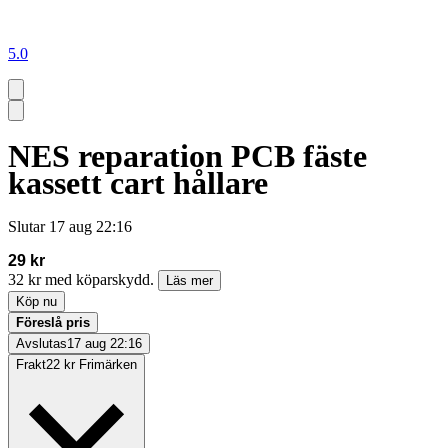
5.0
NES reparation PCB fäste
kassett cart hållare
Slutar
17 aug 22:16
29 kr
32 kr med köparskydd.
Läs mer
Köp nu
Föreslå pris
Avslutas
17 aug 22:16
Frakt
22 kr Frimärken