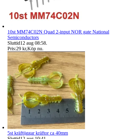
10st MM74C02N Quad 2-input NOR gate National
Semiconductors
Sluttid
12 aug 08:58
.
Pris:
29 kr
,
Köp nu
.
5st kräftjiggar kräftor ca 40mm
Sluttid
12 aug 10:41
.