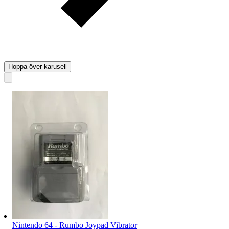
Hoppa över karusell
Nintendo 64 - Rumbo Joypad Vibrator