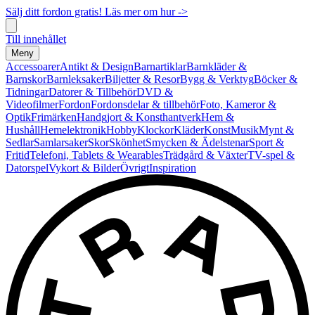
Sälj ditt fordon gratis! Läs mer om hur ->
Till innehållet
Meny
Accessoarer
Antikt & Design
Barnartiklar
Barnkläder &
Barnskor
Barnleksaker
Biljetter & Resor
Bygg & Verktyg
Böcker &
Tidningar
Datorer & Tillbehör
DVD &
Videofilmer
Fordon
Fordonsdelar & tillbehör
Foto, Kameror &
Optik
Frimärken
Handgjort & Konsthantverk
Hem &
Hushåll
Hemelektronik
Hobby
Klockor
Kläder
Konst
Musik
Mynt &
Sedlar
Samlarsaker
Skor
Skönhet
Smycken & Ädelstenar
Sport &
Fritid
Telefoni, Tablets & Wearables
Trädgård & Växter
TV-spel &
Datorspel
Vykort & Bilder
Övrigt
Inspiration