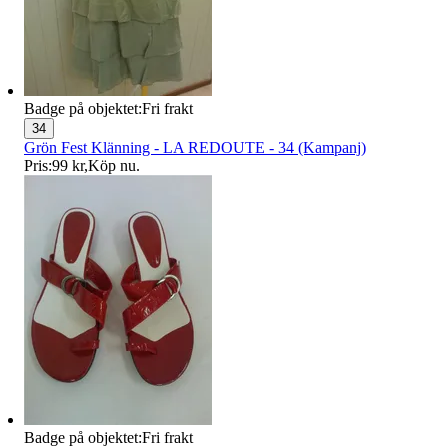
Badge på objektet:
Fri frakt
34
Grön Fest Klänning - LA REDOUTE - 34 (Kampanj)
Pris:
99 kr
,
Köp nu
.
Badge på objektet:
Fri frakt