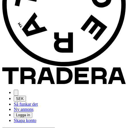
SEK
Så funkar det
Ny annons
Logga in
Skapa konto