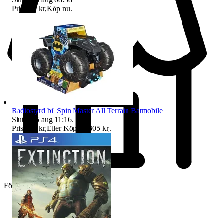
Pris:
359 kr
,
Köp nu
.
Radiostyrd bil Spin Master All Terrain Batmobile
Sluttid
15 aug 11:16
.
Pris:
647 kr
,
Eller Köp nu
805 kr
,
.
Företag