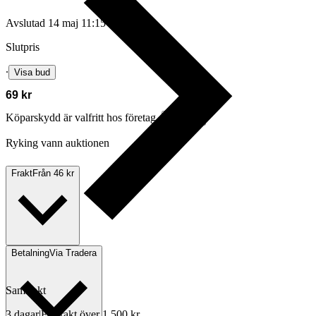
Avslutad
14 maj 11:15
Slutpris
∙
Visa bud
69 kr
Köparskydd är valfritt hos företag.
Läs mer
Ryking vann auktionen
Frakt
Från 46 kr
Betalning
Via Tradera
Samfrakt
3 dagar
|
Fri frakt över 1 500 kr