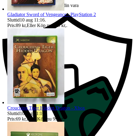
Ersättning om du inte får din vara
Gladiator Sword of Vengeance - PlayStation 2
Sluttid
10 aug 11:16
.
Pris:
89 kr
,
Eller Köp nu
129 kr
,
.
Crouching Tiger Hidden Dragon - Xbox
Sluttid
10 aug 11:16
.
Pris:
69 kr
,
Eller Köp nu
99 kr
,
.