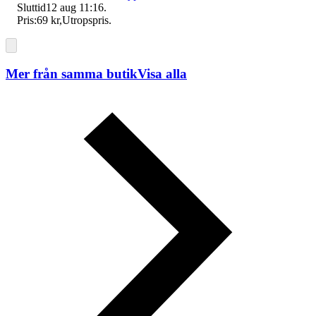
Sluttid
12 aug 11:16
.
Pris:
69 kr
,
Utropspris
.
Mer från samma butik
Visa alla