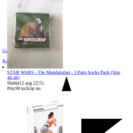
Gameexpo
Kallinge
,
Sverige
STAR WARS - The Mandalorian - 3 Pairs Socks Pack (Size
40-46)
Sluttid
12 aug 22:51
.
Pris:
99 kr
,
Köp nu
.