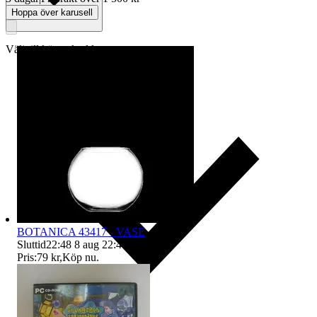
Hoppa över karusell
Välj till köparskydd
BOTANICA 43417 - VASE
Sluttid
22:48
8 aug 22:48
.
Pris:
79 kr
,
Köp nu
.