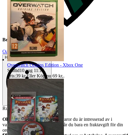
Beskrivning
Oanvänt
Helt ny och aldrig använd
Overwatch Origins Edition - Xbox One
Sluttid
10 aug 11:16
.
Pris:
39 kr
,
Eller Köp nu
69 kr
,
.
Rumbo Joypad Vibrator.
OBS
Om
samfrakt!
Lägg alla varor du är intresserad av i
varukorgen innan du betalar så får du bara en fraktavgift för din
order.
Objektnr
730 464 171