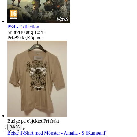
PS4 - Extinction
Sluttid
30 aug 10:41
.
Pris:
99 kr
,
Köp nu
.
Badge på objektet:
Fri frakt
34/36
Toppsäljare
Beige T-Shirt med Mönster - Amalia - S (Kampanj)