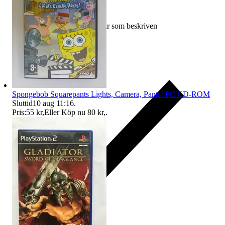
Ersättning om varan inte är som beskriven
Spongebob Squarepants Lights, Camera, Pants! PC CD-ROM
Sluttid
10 aug 11:16
.
Pris:
55 kr
,
Eller Köp nu
80 kr
,
.