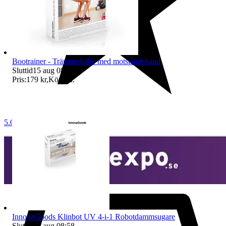
Bootrainer - Träningsbälte med motståndsband
Sluttid
15 aug 08:58
.
Pris:
179 kr
,
Köp nu
.
5.0
InnovaGoods Klinbot UV 4-i-1 Robotdammsugare
Sluttid
15 aug 08:58
.