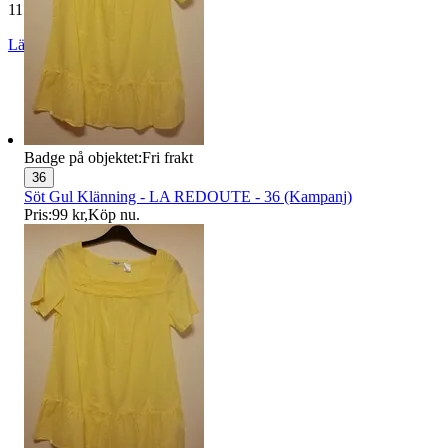
11 752 omdömen
Läs omdömen
Följ
Badge på objektet:
Fri frakt
36
Söt Gul Klänning - LA REDOUTE - 36 (Kampanj)
Pris:
99 kr
,
Köp nu
.