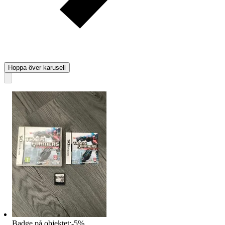
Hoppa över karusell
Badge på objektet:
-
5
%