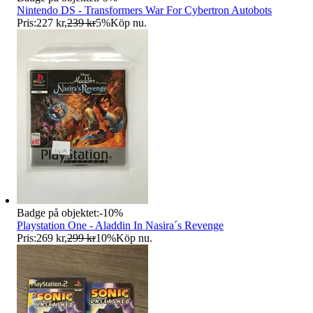
Nintendo DS - Transformers War For Cybertron Autobots
Pris:
227 kr
,
239 kr
5
%
Köp nu
.
Badge på objektet:
-
10
%
Playstation One - Aladdin In Nasira´s Revenge
Pris:
269 kr
,
299 kr
10
%
Köp nu
.