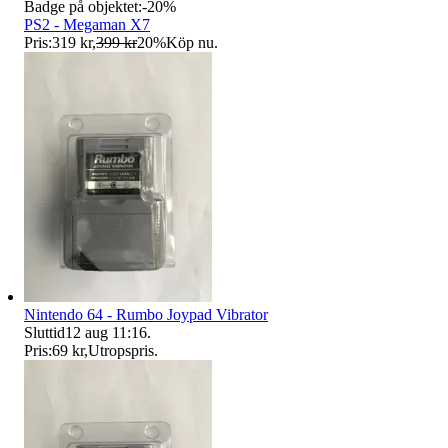
Badge på objektet:
-
20
%
PS2 - Megaman X7
Pris:
319 kr
,
399 kr
20
%
Köp nu
.
Nintendo 64 - Rumbo Joypad Vibrator
Sluttid
12 aug 11:16
.
Pris:
69 kr
,
Utropspris
.