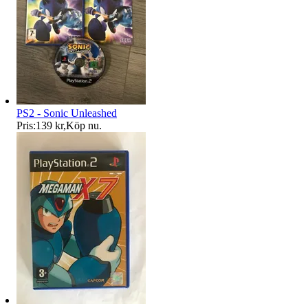
PS2 - Sonic Unleashed
Pris:
139 kr
,
Köp nu
.