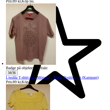
Pris:
89 kr
,
Köp nu
.
Badge på objektet:
Fri frakt
34/36
Ljuslila T-shirt med Mönster - Think Positive - S (Kampanj)
Pris:
89 kr
,
Köp nu
.