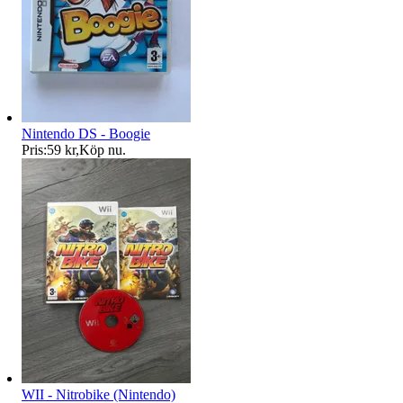
Nintendo DS - Boogie
Pris:
59 kr
,
Köp nu
.
WII - Nitrobike (Nintendo)