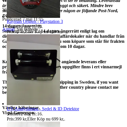
Vi skickar er beställning så snart vi ser er betalning. Leveranstid
är ca 1-3 vardagar. Spårbart,Tryggt och säkert. Mindre brev
Visningar
72
skickas med posten. Vi använder någon av följande Post-Nord,
DHL, Schenker.
Publicerad
7 maj 11:15
Rayman Origins - Playstation 3
14 dagars ångerrätt:
Sluttid
10 aug 11:16
.
Anmäl
Sälj liknande
Som köpare har du 14 dagars ångerrätt enligt lag om
Pris:
99 kr
,
Eller Köp nu
139 kr
,
.
distansavtal och avtal utanför affärslokaler när du handlar från
Gameexpo. Vid retur är det du som köpare som står för frakten
och vi återbetalar pengarna inom 10 dagar.
Kontakta oss om ni har frågor angående leverans eller
produkter ni funderar på. Alla uppgifter finns i ert vinnarmejl
från tradera.
The Freight cost is based on shipping in Sweden, if you want
your products shipped to an other country please contact me
before payment.
Vänliga hälsningar,
UV-Analyslampa - Sedel & ID Detektor
Vi på Gameexpo.
Sluttid
12 aug 11:16
.
Pris:
399 kr
,
Eller Köp nu
699 kr
,
.